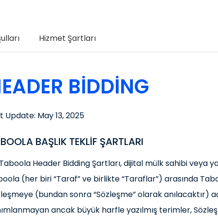
ulları
Hizmet Şartları
EADER BIDDING
t Update: May 13, 2025
BOOLA BAŞLIK TEKLİF ŞARTLARI
Taboola Header Bidding Şartları, dijital mülk sahibi veya y
oola (her biri “Taraf” ve birlikte “Taraflar”) arasında Tabo
leşmeye (bundan sonra “Sözleşme” olarak anılacaktır) açık
ımlanmayan ancak büyük harfle yazılmış terimler, Sözleş