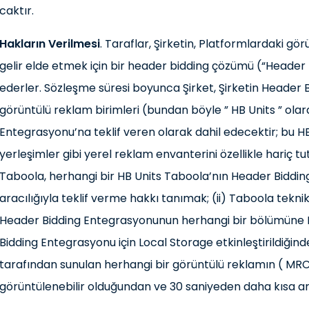
caktır.
Hakların Verilmesi
. Taraflar, Şirketin, Platformlardaki 
gelir elde etmek için bir header bidding çözümü (“Header
ederler. Sözleşme süresi boyunca Şirket, Şirketin Header Bi
görüntülü reklam birimleri (bundan böyle ” HB Units ” olar
Entegrasyonu’na teklif veren olarak dahil edecektir; bu 
yerleşimler gibi yerel reklam envanterini özellikle hariç tu
Taboola, herhangi bir HB Units Taboola’nın Header Biddi
aracılığıyla teklif verme hakkı tanımak; (ii) Taboola tekni
Header Bidding Entegrasyonunun herhangi bir bölümüne H
Bidding Entegrasyonu için Local Storage etkinleştirildiğin
tarafından sunulan herhangi bir görüntülü reklamın ( MR
görüntülenebilir olduğundan ve 30 saniyeden daha kısa a