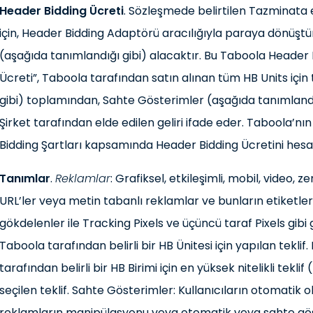
Header Bidding Ücreti
. Sözleşmede belirtilen Tazminata 
için, Header Bidding Adaptörü aracılığıyla paraya dönüştü
(aşağıda tanımlandığı gibi) alacaktır. Bu Taboola Header
Ücreti”, Taboola tarafından satın alınan tüm HB Units içi
gibi) toplamından, Sahte Gösterimler (aşağıda tanımlandığ
Şirket tarafından elde edilen geliri ifade eder. Taboola’nın
Bidding Şartları kapsamında Header Bidding Ücretini hesap
Tanımlar
.
Reklamlar
: Grafiksel, etkileşimli, mobil, video, 
URL’ler veya metin tabanlı reklamlar ve bunların etiketle
gökdelenler ile Tracking Pixels ve üçüncü taraf Pixels gibi 
Taboola tarafından belirli bir HB Ünitesi için yapılan tekl
tarafından belirli bir HB Birimi için en yüksek nitelikli tekl
seçilen teklif. Sahte Gösterimler: Kullanıcıların otomatik o
reklamların manipülasyonu veya otomatik veya sahte göst