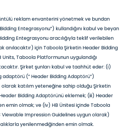
görüntülü reklam envanterini yönetmek ve bundan
 Bidding Entegrasyonu”) kullandığını kabul ve beyan
dding Entegrasyonu aracılığıyla teklif verilebilen
ak anılacaktır) için Taboola Şirketin Header Bidding
HB Units, Taboola Platformunun uygulandığı
tacaktır. Şirket şunları kabul ve taahhüt eder: (i)
ng adaptörü (” Header Bidding Adaptörü”)
k olarak katılım yeteneğine sahip olduğu Şirketin
eader Bidding Adaptörünü eklemek; (iii) Header
den emin olmak; ve (iv) HB Ünitesi içinde Taboola
C Viewable Impression Guidelines uygun olarak)
ralıklarla yenilenmediğinden emin olmak.