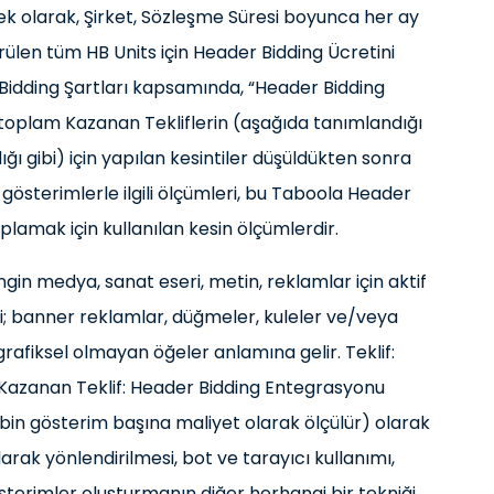
ek olarak, Şirket, Sözleşme Süresi boyunca her ay
rülen tüm HB Units için Header Bidding Ücretini
 Bidding Şartları kapsamında, “Header Bidding
n toplam Kazanan Tekliflerin (aşağıda tanımlandığı
ı gibi) için yapılan kesintiler düşüldükten sonra
 gösterimlerle ilgili ölçümleri, bu Taboola Header
lamak için kullanılan kesin ölçümlerdir.
zengin medya, sanat eseri, metin, reklamlar için aktif
ri; banner reklamlar, düğmeler, kuleler ve/veya
grafiksel olmayan öğeler anlamına gelir. Teklif:
if. Kazanan Teklif: Header Bidding Entegrasyonu
if (bin gösterim başına maliyet olarak ölçülür) olarak
larak yönlendirilmesi, bot ve tarayıcı kullanımı,
erimler oluşturmanın diğer herhangi bir tekniği