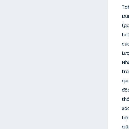
Tab
Dun
(gọ
hoặ
của
Lượ
Nhà
tra
qua
độc
thô
Sác
Liệ
gi