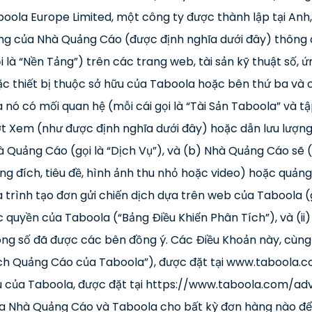
oola Europe Limited, một công ty được thành lập tại Anh, 
g của Nhà Quảng Cáo (được định nghĩa dưới đây) thông q
i là “Nền Tảng”) trên các trang web, tài sản kỹ thuật số, ứ
c thiết bị thuộc sở hữu của Taboola hoặc bên thứ ba và 
 nó có mối quan hệ (mỗi cái gọi là “Tài Sản Taboola” và tậ
t Xem (như được định nghĩa dưới đây) hoặc dẫn lưu lượng
 Quảng Cáo (gọi là “Dịch Vụ”), và (b) Nhà Quảng Cáo sẽ (
ng đích, tiêu đề, hình ảnh thu nhỏ hoặc video) hoặc quản
 trình tạo đơn gửi chiến dịch dựa trên web của Taboola (g
 quyền của Taboola (“Bảng Điều Khiển Phân Tích”), và (i
ng số đã được các bên đồng ý. Các Điều Khoản này, cùn
h Quảng Cáo của Taboola”), được đặt tại www.taboola.co
u của Taboola, được đặt tại https://www.taboola.com/adv
ữa Nhà Quảng Cáo và Taboola cho bất kỳ đơn hàng nào để