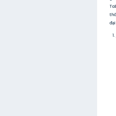
Tab
thô
đại