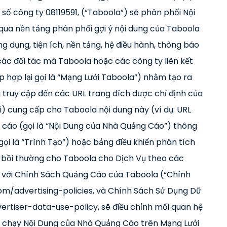
số công ty 08119591, (“Taboola”) sẽ phân phối Nội
ua nền tảng phân phối gợi ý nội dung của Taboola
ng dụng, tiện ích, nền tảng, hệ điều hành, thông báo
các đối tác mà Taboola hoặc các công ty liên kết
p hợp lại gọi là “Mạng Lưới Taboola”) nhằm tạo ra
 truy cập đến các URL trang đích được chỉ định của
i) cung cấp cho Taboola nội dung này (ví dụ: URL
g cáo (gọi là “Nội Dung của Nhà Quảng Cáo”) thông
ọi là “Trình Tạo”) hoặc bảng điều khiển phân tích
i) bồi thường cho Taboola cho Dịch Vụ theo các
g với Chính Sách Quảng Cáo của Taboola (“Chính
m/advertising-policies, và Chính Sách Sử Dụng Dữ
ertiser-data-use-policy, sẽ điều chỉnh mối quan hệ
 chạy Nội Dung của Nhà Quảng Cáo trên Mạng Lưới