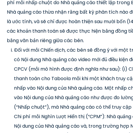
phí mỗi nhấp chuột do Nhà quảng cáo thiết lập trong B
Nhà quảng cáo thừa nhận rằng bất kỳ phân tích nào đ
là ước tính, và sẽ chỉ được hoàn thiện sau mười bốn (1
các khoản thanh toán sẽ được thực hiện bằng đồng tiề
bằng văn bản riêng giữa các bên.
Đối với mỗi Chiến dịch, các bên sẽ đồng ý với một 
có Nội dung Nhà quảng cáo video mới đủ điều kiện
CPCV (mỗi mô hình được định nghĩa như sau): (i) C
thanh toán cho Taboola mỗi khi một khách truy cậ
nhấp vào Nội dung của Nhà quảng cáo. Một nhấp ch
vào Nội dung của Nhà quảng cáo như được đo lường
(“Nhấp chuột”), mà Nhà quảng cáo có thể truy cập bấ
Chi phí mỗi Nghìn Lượt Hiển thị (“CPM”): Nhà quảng
Nội dung của Nhà quảng cáo và, trong trường hợp 