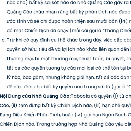
nào cho) bất kỳ sai sót nào do Nhà Quảng Cáo gây ra 
Quảng Cáo thừa nhận rằng bất kỳ phân tích nào được 
ước tính và sẽ chỉ được hoàn thiện sau mười bốn (14) n
đó một Chiến Dịch đã chạy (mỗi cái gọi là “Tháng Chiế
Trừ khi có quy định cụ thể khác trong đây, việc cấp c
quyền sở hữu, tiêu đề và lợi ích nào khác liên quan đến
thương mại, bí mật thương mại, thuật toán, bí quyết, 
tất cả các quyền tương tự của mọi loại có thể tồn tại 
lý nào, bao gồm, nhưng không giới hạn, tất cả các đơn
để nộp đơn cho bất kỳ quyền nào trong số đó (gọi là “Q
Nội Dung của Nhà Quảng Cáo
:
Taboola có quyền (i) từ c
Cáo, (ii) tạm dừng bất kỳ Chiến Dịch nào, (iii) hạn chế 
Bảng Điều Khiển Phân Tích, hoặc (iv) giới hạn Ngân Sách
Chiến Dịch nào. Trong trường hợp Nhà Quảng Cáo yêu cầu 