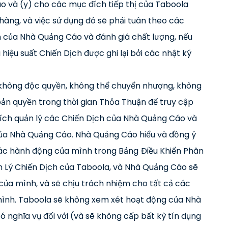
áo và (y) cho các mục đích tiếp thị của Taboola
àng, và việc sử dụng đó sẽ phải tuân theo các
n của Nhà Quảng Cáo và đánh giá chất lượng, nếu
u hiệu suất Chiến Dịch được ghi lại bởi các nhật ký
không độc quyền, không thể chuyển nhượng, không
bản quyền trong thời gian Thỏa Thuận để truy cập
ích quản lý các Chiến Dịch của Nhà Quảng Cáo và
của Nhà Quảng Cáo. Nhà Quảng Cáo hiểu và đồng ý
ác hành động của mình trong Bảng Điều Khiển Phân
 Lý Chiến Dịch của Taboola, và Nhà Quảng Cáo sẽ
của mình, và sẽ chịu trách nhiệm cho tất cả các
 mình. Taboola sẽ không xem xét hoạt động của Nhà
nghĩa vụ đối với (và sẽ không cấp bất kỳ tín dụng