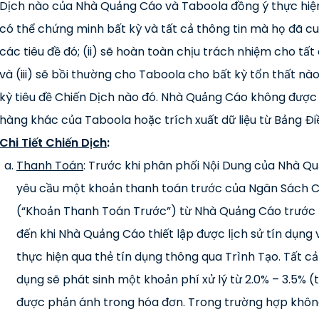
Dịch nào của Nhà Quảng Cáo và Taboola đồng ý thực hiện
có thể chứng minh bất kỳ và tất cả thông tin mà họ đã c
các tiêu đề đó; (ii) sẽ hoàn toàn chịu trách nhiệm cho tất
và (iii) sẽ bồi thường cho Taboola cho bất kỳ tổn thất nà
kỳ tiêu đề Chiến Dịch nào đó. Nhà Quảng Cáo không được
hàng khác của Taboola hoặc trích xuất dữ liệu từ Bảng Đ
Chi Tiết Chiến Dịch
:
Thanh Toán
: Trước khi phân phối Nội Dung của Nhà Q
yêu cầu một khoản thanh toán trước của Ngân Sách C
(“Khoản Thanh Toán Trước”) từ Nhà Quảng Cáo trước 
đến khi Nhà Quảng Cáo thiết lập được lịch sử tín dụng
thực hiện qua thẻ tín dụng thông qua Trình Tạo. Tất c
dụng sẽ phát sinh một khoản phí xử lý từ 2.0% – 3.5% (
được phản ánh trong hóa đơn. Trong trường hợp khôn