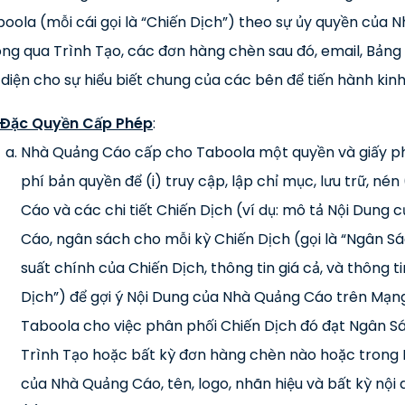
oola (mỗi cái gọi là “Chiến Dịch”) theo sự ủy quyền của
ng qua Trình Tạo, các đơn hàng chèn sau đó, email, Bảng
 diện cho sự hiểu biết chung của các bên để tiến hành kin
Đặc Quyền Cấp Phép
:
Nhà Quảng Cáo cấp cho Taboola một quyền và giấy phé
phí bản quyền để (i) truy cập, lập chỉ mục, lưu trữ, n
Cáo và các chi tiết Chiến Dịch (ví dụ: mô tả Nội Dun
Cáo, ngân sách cho mỗi kỳ Chiến Dịch (gọi là “Ngân Sác
suất chính của Chiến Dịch, thông tin giá cả, và thông t
Dịch”) để gợi ý Nội Dung của Nhà Quảng Cáo trên Mạng 
Taboola cho việc phân phối Chiến Dịch đó đạt Ngân S
Trình Tạo hoặc bất kỳ đơn hàng chèn nào hoặc trong B
của Nhà Quảng Cáo, tên, logo, nhãn hiệu và bất kỳ nộ