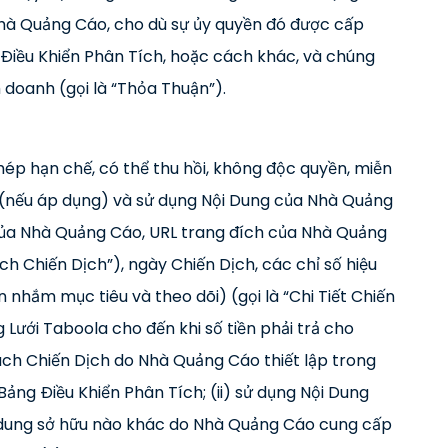
 Nhà Quảng Cáo, cho dù sự ủy quyền đó được cấp
 Điều Khiển Phân Tích, hoặc cách khác, và chúng
h doanh (gọi là “Thỏa Thuận”).
p hạn chế, có thể thu hồi, không độc quyền, miễn
én (nếu áp dụng) và sử dụng Nội Dung của Nhà Quảng
g của Nhà Quảng Cáo, URL trang đích của Nhà Quảng
h Chiến Dịch”), ngày Chiến Dịch, các chỉ số hiệu
in nhắm mục tiêu và theo dõi) (gọi là “Chi Tiết Chiến
Lưới Taboola cho đến khi số tiền phải trả cho
ách Chiến Dịch do Nhà Quảng Cáo thiết lập trong
ảng Điều Khiển Phân Tích; (ii) sử dụng Nội Dung
i dung sở hữu nào khác do Nhà Quảng Cáo cung cấp