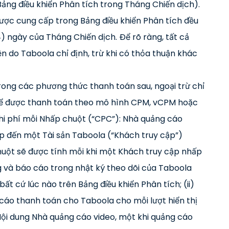
ảng điều khiển Phân tích trong Tháng Chiến dịch).
ược cung cấp trong Bảng điều khiển Phân tích đều
4) ngày của Tháng Chiến dịch. Để rõ ràng, tất cả
n do Taboola chỉ định, trừ khi có thỏa thuận khác
trong các phương thức thanh toán sau, ngoại trừ chỉ
 để được thanh toán theo mô hình CPM, vCPM hoặc
hi phí mỗi Nhấp chuột (“CPC”): Nhà quảng cáo
p đến một Tài sản Taboola (“Khách truy cập”)
uột sẽ được tính mỗi khi một Khách truy cập nhấp
 và báo cáo trong nhật ký theo dõi của Taboola
t cứ lúc nào trên Bảng điều khiển Phân tích; (ii)
 cáo thanh toán cho Taboola cho mỗi lượt hiển thị
Nội dung Nhà quảng cáo video, một khi quảng cáo