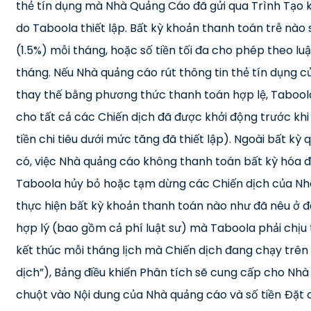
thẻ tín dụng mà Nhà Quảng Cáo đã gửi qua Trình Tạo k
do Taboola thiết lập. Bất kỳ khoản thanh toán trễ nào
(1.5%) mỗi tháng, hoặc số tiền tối đa cho phép theo lu
tháng. Nếu Nhà quảng cáo rút thông tin thẻ tín dụng c
thay thế bằng phương thức thanh toán hợp lệ, Taboola 
cho tất cả các Chiến dịch đã được khởi động trước khi
tiền chi tiêu dưới mức tăng đã thiết lập). Ngoài bất 
có, việc Nhà quảng cáo không thanh toán bất kỳ hóa đ
Taboola hủy bỏ hoặc tạm dừng các Chiến dịch của Nh
thực hiện bất kỳ khoản thanh toán nào như đã nêu ở đâ
hợp lý (bao gồm cả phí luật sư) mà Taboola phải chịu 
kết thúc mỗi tháng lịch mà Chiến dịch đang chạy trên
dịch”), Bảng điều khiển Phân tích sẽ cung cấp cho Nhà 
chuột vào Nội dung của Nhà quảng cáo và số tiền Đặt 