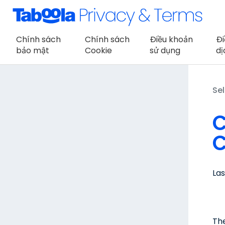
Chính sách
Chính sách
Điều khoản
Đi
bảo mật
Cookie
sử dụng
dị
Sel
C
C
La
The