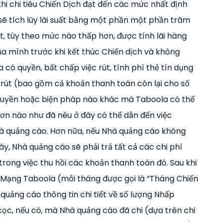
hi chi tiêu Chiến Dịch đạt đến các mức nhất định
 sẽ tích lũy lãi suất bằng một phần một phần trăm
ật, tùy theo mức nào thấp hơn, được tính lãi hàng
ủa mình trước khi kết thúc Chiến dịch và không
có quyền, bất chấp việc rút, tính phí thẻ tín dụng
 rút (bao gồm cả khoản thanh toán còn lại cho số
kỳ quyền hoặc biện pháp nào khác mà Taboola có thể
ơn nào như đã nêu ở đây có thể dẫn đến việc
à quảng cáo. Hơn nữa, nếu Nhà quảng cáo không
y, Nhà quảng cáo sẽ phải trả tất cả các chi phí
trong việc thu hồi các khoản thanh toán đó. Sau khi
 Mạng Taboola (mỗi tháng được gọi là “Tháng Chiến
quảng cáo thông tin chi tiết về số lượng Nhấp
cọc, nếu có, mà Nhà quảng cáo đã chi (dựa trên chi