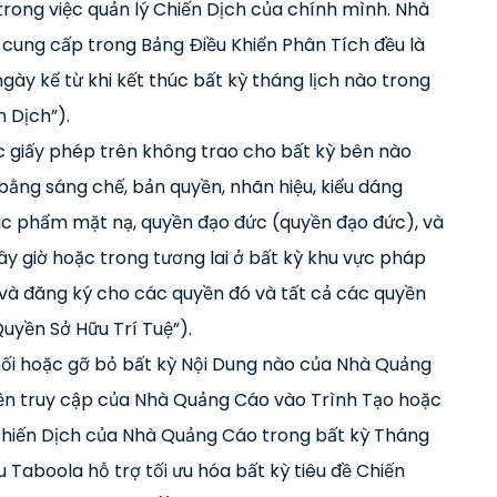
trong việc quản lý Chiến Dịch của chính mình. Nhà
cung cấp trong Bảng Điều Khiển Phân Tích đều là
gày kể từ khi kết thúc bất kỳ tháng lịch nào trong
n Dịch”).
ác giấy phép trên không trao cho bất kỳ bên nào
 bằng sáng chế, bản quyền, nhãn hiệu, kiểu dáng
tác phẩm mặt nạ, quyền đạo đức (quyền đạo đức), và
bây giờ hoặc trong tương lai ở bất kỳ khu vực pháp
 và đăng ký cho các quyền đó và tất cả các quyền
uyền Sở Hữu Trí Tuệ”).
hối hoặc gỡ bỏ bất kỳ Nội Dung nào của Nhà Quảng
quyền truy cập của Nhà Quảng Cáo vào Trình Tạo hoặc
 Chiến Dịch của Nhà Quảng Cáo trong bất kỳ Tháng
Taboola hỗ trợ tối ưu hóa bất kỳ tiêu đề Chiến