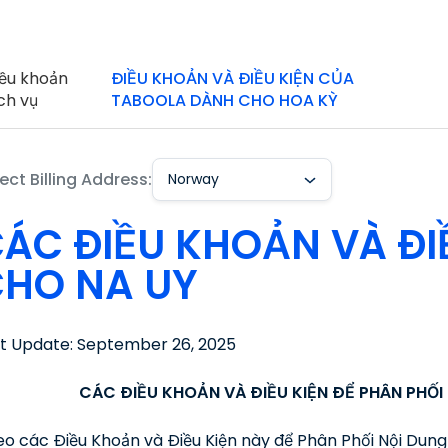
ều khoản
ĐIỀU KHOẢN VÀ ĐIỀU KIỆN CỦA
ch vụ
TABOOLA DÀNH CHO HOA KỲ
ect Billing Address:
Norway
ÁC ĐIỀU KHOẢN VÀ ĐI
HO NA UY
st Update: September 26, 2025
CÁC ĐIỀU KHOẢN VÀ ĐIỀU KIỆN ĐỂ PHÂN PHỐ
o các Điều Khoản và Điều Kiện này để Phân Phối Nội Dung 