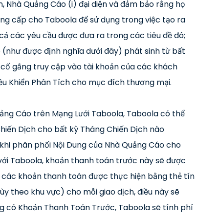
, Nhà Quảng Cáo (i) đại diện và đảm bảo rằng họ
ung cấp cho Taboola để sử dụng trong việc tạo ra
 cả các yêu cầu được đưa ra trong các tiêu đề đó;
o (như được định nghĩa dưới đây) phát sinh từ bất
 cố gắng truy cập vào tài khoản của các khách
iều Khiển Phân Tích cho mục đích thương mại.
uảng Cáo trên Mạng Lưới Taboola, Taboola có thể
hiến Dịch cho bất kỳ Tháng Chiến Dịch nào
khi phân phối Nội Dung của Nhà Quảng Cáo cho
 với Taboola, khoản thanh toán trước này sẽ được
ả các khoản thanh toán được thực hiện bằng thẻ tín
tùy theo khu vực) cho mỗi giao dịch, điều này sẽ
g có Khoản Thanh Toán Trước, Taboola sẽ tính phí