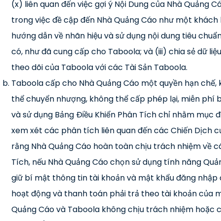
(x) liên quan đến việc gợi ý Nội Dung của Nhà Quảng C
trong việc đề cập đến Nhà Quảng Cáo như một khách h
hướng dẫn về nhãn hiệu và sử dụng nội dung tiêu chuẩ
có, như đã cung cấp cho Taboola; và (iii) chia sẻ dữ liệ
theo dõi của Taboola với các Tài Sản Taboola.
Taboola cấp cho Nhà Quảng Cáo một quyền hạn chế, 
thể chuyển nhượng, không thể cấp phép lại, miễn phí 
và sử dụng Bảng Điều Khiển Phân Tích chỉ nhằm mục đ
xem xét các phân tích liên quan đến các Chiến Dịch 
rằng Nhà Quảng Cáo hoàn toàn chịu trách nhiệm về c
Tích, nếu Nhà Quảng Cáo chọn sử dụng tính năng Quản
giữ bí mật thông tin tài khoản và mật khẩu đăng nhập 
hoạt động và thanh toán phải trả theo tài khoản của
Quảng Cáo và Taboola không chịu trách nhiệm hoặc có 