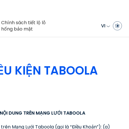
Chính sách tiết lộ lỗ
VI
hổng bảo mật
ỀU KIỆN TABOOLA
I NỘI DUNG TRÊN MẠNG LƯỚI TABOOLA
trên Mạng Lưới Taboola (gọi là “Điều Khoản”): (a)