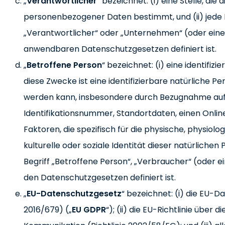
„
Verantwortlicher
“ bezeichnet: (i) eine Stelle, di
personenbezogener Daten bestimmt, und (ii) jede Pe
„Verantwortlicher“ oder „Unternehmen“ (oder einen w
anwendbaren Datenschutzgesetzen definiert ist.
„
Betroffene Person
“ bezeichnet: (i) eine identifizi
diese Zwecke ist eine identifizierbare natürliche Pers
werden kann, insbesondere durch Bezugnahme auf e
Identifikationsnummer, Standortdaten, einen Onlin
Faktoren, die spezifisch für die physische, physiolo
kulturelle oder soziale Identität dieser natürlichen 
Begriff „Betroffene Person“, „Verbraucher“ (oder ein
den Datenschutzgesetzen definiert ist.
„
EU-Datenschutzgesetz
“ bezeichnet: (i) die EU
2016/679) („
EU GDPR
“); (ii) die EU-Richtlinie über 