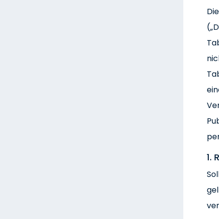
Di
(„D
Tab
nic
Ta
ein
Ver
Pub
pe
1.
Sol
gel
ver