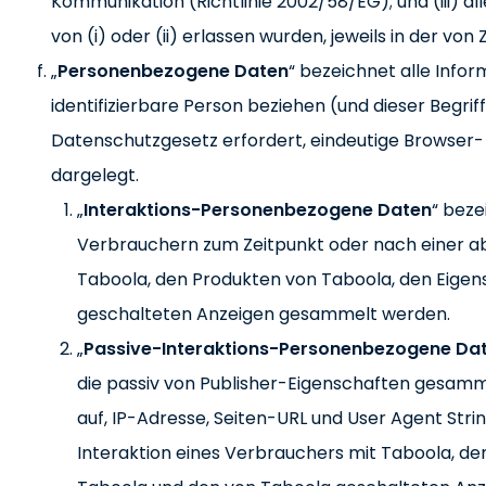
Kommunikation (Richtlinie 2002/58/EG); und (iii) a
von (i) oder (ii) erlassen wurden, jeweils in der vo
„
Personenbezogene Daten
“ bezeichnet alle Inform
identifizierbare Person beziehen (und dieser Begr
Datenschutzgesetz erfordert, eindeutige Browser- 
dargelegt.
„
Interaktions-Personenbezogene Daten
“ beze
Verbrauchern zum Zeitpunkt oder nach einer ab
Taboola, den Produkten von Taboola, den Eige
geschalteten Anzeigen gesammelt werden.
„
Passive-Interaktions-Personenbezogene Da
die passiv von Publisher-Eigenschaften gesamme
auf, IP-Adresse, Seiten-URL und User Agent Stri
Interaktion eines Verbrauchers mit Taboola, d