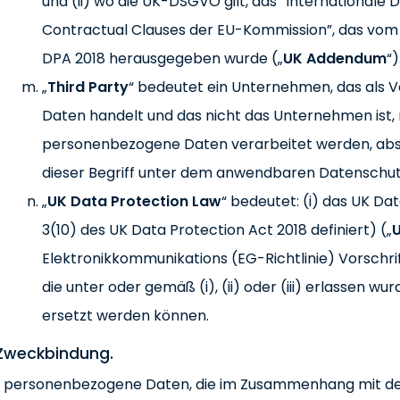
und (ii) wo die UK-DSGVO gilt, das “Internationa
Contractual Clauses der EU-Kommission”, das vom
DPA 2018 herausgegeben wurde („
UK Addendum
“)
„
Third Party
“ bedeutet ein Unternehmen, das als 
Daten handelt und das nicht das Unternehmen ist,
personenbezogene Daten verarbeitet werden, absich
dieser Begriff unter dem anwendbaren Datenschutzr
„
UK Data Protection Law
“ bedeutet: (i) das UK Dat
3(10) des UK Data Protection Act 2018 definiert) („
Elektronikkommunikations (EG-Richtlinie) Vorschrif
die unter oder gemäß (i), (ii) oder (iii) erlassen wur
ersetzt werden können.
 Zweckbindung.
r personenbezogene Daten, die im Zusammenhang mit den