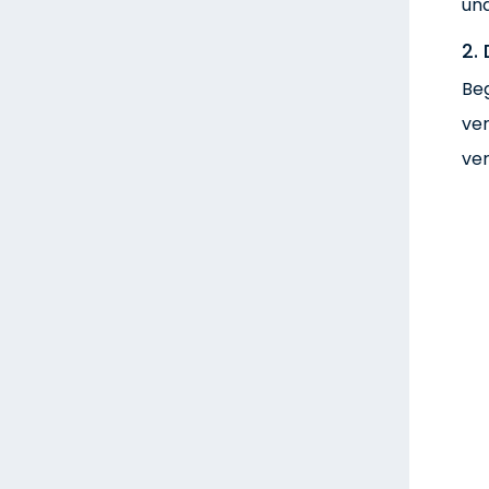
und
2. 
Beg
ver
ver