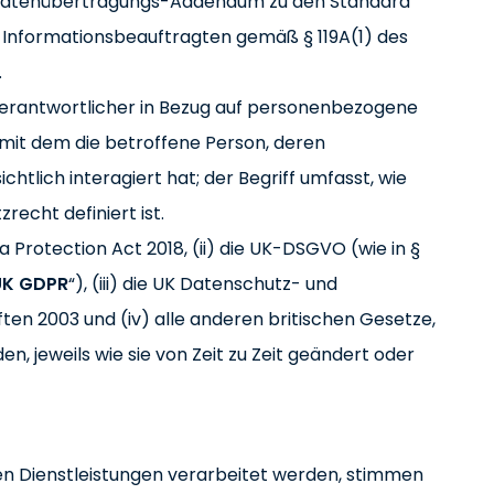
le Datenübertragungs-Addendum zu den Standard
 Informationsbeauftragten gemäß § 119A(1) des
.
Verantwortlicher in Bezug auf personenbezogene
 mit dem die betroffene Person, deren
tlich interagiert hat; der Begriff umfasst, wie
echt definiert ist.
a Protection Act 2018, (ii) die UK-DSGVO (wie in §
UK GDPR
“), (iii) die UK Datenschutz- und
ten 2003 und (iv) alle anderen britischen Gesetze,
den, jeweils wie sie von Zeit zu Zeit geändert oder
 Dienstleistungen verarbeitet werden, stimmen