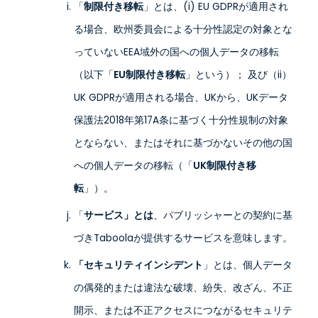
「
制限付き移転
」とは、(i) EU GDPRが適用され
る場合、欧州委員会による十分性認定の対象とな
っていないEEA域外の国への個人データの移転
（以下「
EU制限付き移転
」という）； 及び（ii）
UK GDPRが適用される場合、UKから、UKデータ
保護法2018年第17A条に基づく十分性規制の対象
とならない、またはそれに基づかないその他の国
への個人データの移転（「
UK制限付き移
転
」）。
「
サービス」とは
、パブリッシャーとの契約に基
づきTaboolaが提供するサービスを意味します。
「セキュリティインシデント
」とは、個人データ
の偶発的または違法な破壊、紛失、改ざん、不正
開示、または不正アクセスにつながるセキュリテ