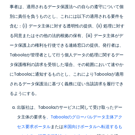
事者は、適用されるデータ保護法への自らの遵守について個
別に責任を負うものとし、これには以下の適用される要件を
含む：(i) データ主体に対する透明性の提供、(ii) 処理に対す
る同意またはその他の法的根拠の保有、(iii) データ主体がデ
ータ保護上の権利を行使できる連絡窓口の提供。発行者は、
Taboolaが管理者として行う個人データの処理に関するデー
タ保護権利の請求を受領した場合、その範囲において速やか
にTaboolaに通知するものとし、これによりTaboolaが適用
されるデータ保護法に基づく義務に従い当該請求を履行でき
るようにする。
出版社は、Taboolaのサービスに関して受け取ったデー
タ主体の要求を
、Taboolaのグローバルデータ主体アク
セス要求ポータル
または
米国向けポータルへ転送するも