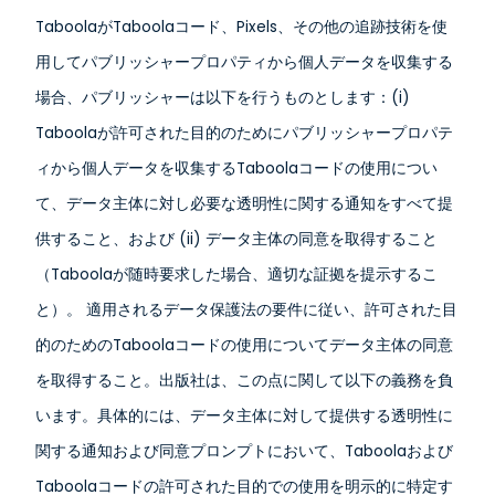
TaboolaがTaboolaコード、Pixels、その他の追跡技術を使
用してパブリッシャープロパティから個人データを収集する
場合、パブリッシャーは以下を行うものとします：(i)
Taboolaが許可された目的のためにパブリッシャープロパテ
ィから個人データを収集するTaboolaコードの使用につい
て、データ主体に対し必要な透明性に関する通知をすべて提
供すること、および (ii) データ主体の同意を取得すること
（Taboolaが随時要求した場合、適切な証拠を提示するこ
と）。 適用されるデータ保護法の要件に従い、許可された目
的のためのTaboolaコードの使用についてデータ主体の同意
を取得すること。出版社は、この点に関して以下の義務を負
います。具体的には、データ主体に対して提供する透明性に
関する通知および同意プロンプトにおいて、Taboolaおよび
Taboolaコードの許可された目的での使用を明示的に特定す