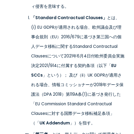
ィ侵害を意味する。
「Standard Contractual Clauses」
とは、
(i) EU GDPRが適用される場合、欧州議会及び理
事会規則（EU）2016/679に基づき第三国への個
人データ移転に関するStandard Contractual
Clausesについて2021年6月4日付欧州委員会実施
決定2021/914に付属する契約条項（以下「
EU
SCCs
」という）； 及び（ii）UK GDPRが適用さ
れる場合、情報コミッショナーが2018年データ保
護法（DPA 2018）第119A条(1)に基づき発行した
「EU Commission Standard Contractual
Clausesに対する国際データ移転補足条項」
（「
UK Addendum
」）を指す。