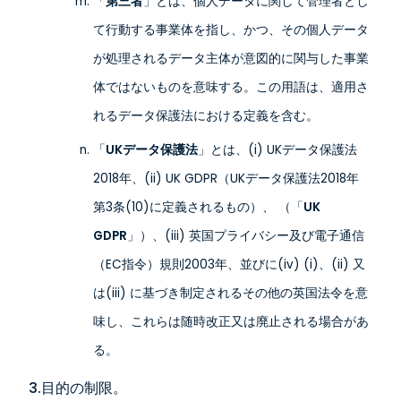
「
第三者
」とは、個人データに関して管理者とし
て行動する事業体を指し、かつ、その個人データ
が処理されるデータ主体が意図的に関与した事業
体ではないものを意味する。この用語は、適用さ
れるデータ保護法における定義を含む。
「
UKデータ保護法
」とは、(i) UKデータ保護法
2018年、(ii) UK GDPR（UKデータ保護法2018年
第3条(10)に定義されるもの）、 （「
UK
GDPR
」）、(iii) 英国プライバシー及び電子通信
（EC指令）規則2003年、並びに(iv) (i)、(ii) 又
は(iii) に基づき制定されるその他の英国法令を意
味し、これらは随時改正又は廃止される場合があ
る。
3.目的の制限。