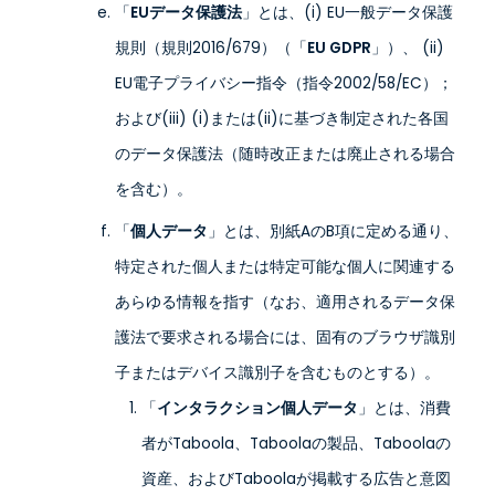
「
EUデータ保護法
」とは、(i) EU一般データ保護
規則（規則2016/679）（「
EU GDPR
」）、 (ii)
EU電子プライバシー指令（指令2002/58/EC）；
および(iii) (i)または(ii)に基づき制定された各国
のデータ保護法（随時改正または廃止される場合
を含む）。
「
個人データ
」とは、別紙AのB項に定める通り、
特定された個人または特定可能な個人に関連する
あらゆる情報を指す（なお、適用されるデータ保
護法で要求される場合には、固有のブラウザ識別
子またはデバイス識別子を含むものとする）。
「
インタラクション個人データ
」とは、消費
者がTaboola、Taboolaの製品、Taboolaの
資産、およびTaboolaが掲載する広告と意図