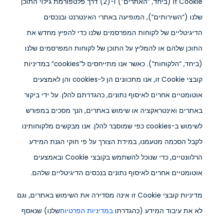
Cookie זו (ביחד, “האתרים”) ו-(2) דרך פלטפורמת גילוי התוכן
שלנו (“השירותים”), המופיעה באתרי האינטרנט ובנכסים
הדיגיטליים של לקוחות המפרסמים שלנו כדי להפיץ מחדש את
התוכן שלהם או להמליץ ​​על התוכן של לקוחות המפרסמים שלנו
(ביחד, “הלקוחות”). כאשר אנו מתייחסים ל”cookies” במדיניות
קובצי Cookie זו, אנו מתכוונים הן ל-cookies והן לאמצעים
אוטומטיים אחרים לאיסוף נתונים, כהגדרתם להלן. על ידי ביקור
באתרים ואינטראקציה או שימוש באתרים, הנך מסכים במפורש
לשימוש ב-cookies כפי שמוסבר להלן. אנו מבקשים מלקוחותינו
לקבל הסכמה מטעמנו, במידת הצורך על פי חוקי הגנת המידע
הרלוונטיים, כדי שנוכל להשתמש בקובצי Cookie ובאמצעים
אוטומטיים אחרים לאיסוף נתונים בנכסים הדיגיטליים שלהם.
מדיניות קובצי Cookie זו אינה מסדירה את השימוש באתרים, וגם
לא את עיבוד המידע (כהגדרתו
במדיניות הפרטיות
שלנו) שנאסף