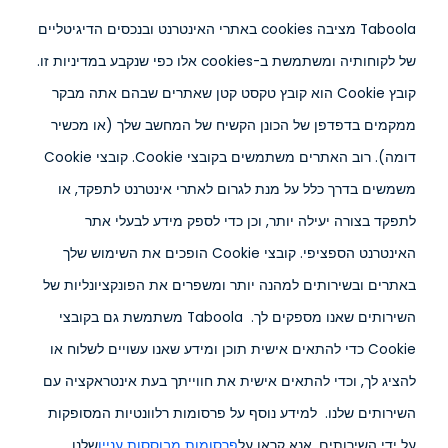
Taboola מציבה cookies באתרי האינטרנט ובנכסים הדיגיטליים
של לקוחותיה ומשתמשת ב-cookies אלו כפי שנקבע במדיניות זו.
קובץ Cookie הוא קובץ טקסט קטן שאתרים שבהם אתה מבקר
ממקמים בדפדפן של הכונן הקשיח של המחשב שלך (או מכשיר
דומה). רוב האתרים משתמשים בקובצי Cookie. קובצי Cookie
משמשים בדרך כלל על מנת לגרום לאתרי אינטרנט לתפקד, או
לתפקד בצורה יעילה יותר, וכן כדי לספק מידע לבעלי אתר
האינטרנט הספציפי. קובצי Cookie הופכים את השימוש שלך
באתרים ובשירותים למהנה יותר ומשפרים את הפונקציונליות של
השירותים שאנו מספקים לך. Taboola משתמשת גם בקובצי
Cookie כדי להתאים אישית תוכן ומידע שאנו עשויים לשלוח או
להציג לך, ​​וכדי להתאים אישית את חווייתך בעת אינטראקציה עם
השירותים שלנו. למידע נוסף על פרסומות רלוונטיות המסופקות
על ידי השירותים, אנא קראו על
פרסומות מבוססות עניין
שלנו.