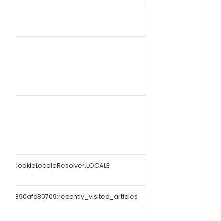
.i18n.CookieLocaleResolver.LOCALE
01890afd80709:recently_visited_articles