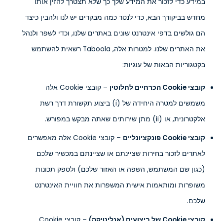
במידע כדי לזכור את המידע שלך כך שלא תצטרך להזין אותו
מחדש בביקורך הבא, כדי לנטר כמה מבקרים יש לנו ולהבין כיצד
הם גולשים בדפי אינטרנט שונים באתרים שלנו, וכדי לשפר ולנהל
את האתרים שלנו. למטרות אלה, Taboola רשאית להשתמש
בקטגוריות הבאות של עוגיות:
קובצי Cookie הכרחיים לחלוטין
– קובצי Cookie אלה
משמשים למטרה היחידה של (i) ביצוע תקשורת דרך רשת
אלקטרונית, או (ii) מתן שירותים שאתה מבקש במפורש.
קובצי Cookie פונקציונליים
– קובצי Cookie אלה מאפשרים
לאתרים לזכור בחירות שציינתם או שציינתם במכשיר שלכם
(כגון שם המשתמש, השפה או האזור שלכם) ולספק תכונות
משופרות ומותאמות אישית המשפרות את חוויית האינטרנט
שלכם.
קובצי Cookie של ביצועים (אנליטיקה)
– קובצי Cookie