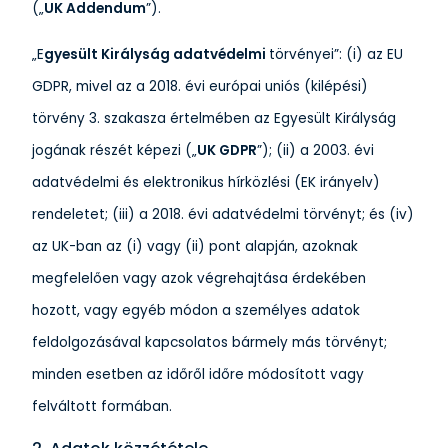
(„
UK Addendum
”).
„E
gyesült Királyság adatvédelmi
törvényei”: (i) az EU
GDPR, mivel az a 2018. évi európai uniós (kilépési)
törvény 3. szakasza értelmében az Egyesült Királyság
jogának részét képezi („
UK GDPR
”); (ii) a 2003. évi
adatvédelmi és elektronikus hírközlési (EK irányelv)
rendeletet; (iii) a 2018. évi adatvédelmi törvényt; és (iv)
az UK-ban az (i) vagy (ii) pont alapján, azoknak
megfelelően vagy azok végrehajtása érdekében
hozott, vagy egyéb módon a személyes adatok
feldolgozásával kapcsolatos bármely más törvényt;
minden esetben az időről időre módosított vagy
felváltott formában.