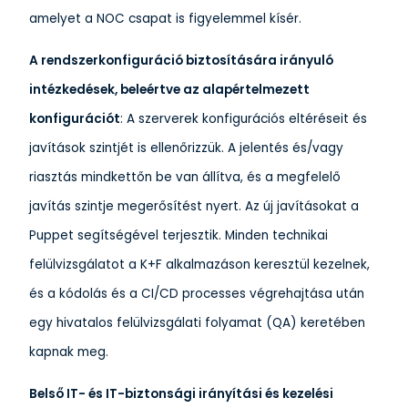
amelyet a NOC csapat is figyelemmel kísér.
A rendszerkonfiguráció biztosítására irányuló
intézkedések, beleértve az alapértelmezett
konfigurációt
: A szerverek konfigurációs eltéréseit és
javítások szintjét is ellenőrizzük. A jelentés és/vagy
riasztás mindkettőn be van állítva, és a megfelelő
javítás szintje megerősítést nyert. Az új javításokat a
Puppet segítségével terjesztik. Minden technikai
felülvizsgálatot a K+F alkalmazáson keresztül kezelnek,
és a kódolás és a CI/CD processes végrehajtása után
egy hivatalos felülvizsgálati folyamat (QA) keretében
kapnak meg.
Belső IT- és IT-biztonsági irányítási és kezelési