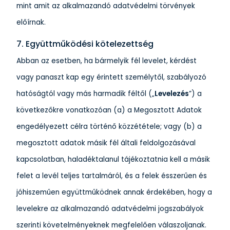
mint amit az alkalmazandó adatvédelmi törvények
előírnak.
7. Együttműködési kötelezettség
Abban az esetben, ha bármelyik fél levelet, kérdést
vagy panaszt kap egy érintett személytől, szabályozó
hatóságtól vagy más harmadik féltől („
Levelezés
”) a
következőkre vonatkozóan (a) a Megosztott Adatok
engedélyezett célra történő közzététele; vagy (b) a
megosztott adatok másik fél általi feldolgozásával
kapcsolatban, haladéktalanul tájékoztatnia kell a másik
felet a levél teljes tartalmáról, és a felek ésszerűen és
jóhiszeműen együttműködnek annak érdekében, hogy a
levelekre az alkalmazandó adatvédelmi jogszabályok
szerinti követelményeknek megfelelően válaszoljanak.