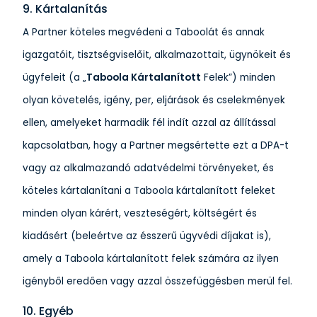
9. Kártalanítás
A Partner köteles megvédeni a Taboolát és annak
igazgatóit, tisztségviselőit, alkalmazottait, ügynökeit és
ügyfeleit (a „
Taboola Kártalanított
Felek”) minden
olyan követelés, igény, per, eljárások és cselekmények
ellen, amelyeket harmadik fél indít azzal az állítással
kapcsolatban, hogy a Partner megsértette ezt a DPA-t
vagy az alkalmazandó adatvédelmi törvényeket, és
köteles kártalanítani a Taboola kártalanított feleket
minden olyan kárért, veszteségért, költségért és
kiadásért (beleértve az ésszerű ügyvédi díjakat is),
amely a Taboola kártalanított felek számára az ilyen
igényből eredően vagy azzal összefüggésben merül fel.
10. Egyéb