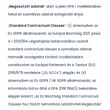
„
Megosztott adatok
” alatt a jelen DPA I. mellékletében
felsorolt személyes adatok kategóriáit értjük.
„
Standard Contractual Clauses
”: (i) amennyiben az
EU GDPR alkalmazandó, az Európai Bizottság 2021. június
4-i 2021/914 végrehajtási határozatához csatolt
standard contractual clauses a személyes adatok
harmadik országokba történő továbbítására
vonatkozóan az Európai Parlament és a Tanács (EU)
2016/679 rendelete („EU SCCs”) alapján; és (ii)
amennyiben az EU GDPR / UK GDPR alkalmazandó, az
információs biztos által a DPA 2018 119A(1) bekezdése
alapján kiadott „Az EU Bizottság Standard Contractual
Clauses-hoz fűzött nemzetközi adatátviteli kiegészítés”