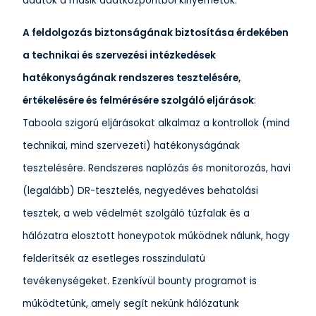
adatok a másik adatközpontból kinyerhetők.
A feldolgozás biztonságának biztosítása érdekében
a technikai és szervezési intézkedések
hatékonyságának rendszeres tesztelésére,
értékelésére és felmérésére szolgáló eljárások
:
Taboola szigorú eljárásokat alkalmaz a kontrollok (mind
technikai, mind szervezeti) hatékonyságának
tesztelésére. Rendszeres naplózás és monitorozás, havi
(legalább) DR-tesztelés, negyedéves behatolási
tesztek, a web védelmét szolgáló tűzfalak és a
hálózatra elosztott honeypotok működnek nálunk, hogy
felderítsék az esetleges rosszindulatú
tevékenységeket. Ezenkívül bounty programot is
működtetünk, amely segít nekünk hálózatunk