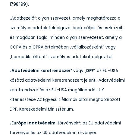
1798.199).
„Adatkezelő”: olyan szervezet, amely meghatározza a
személyes adatok feldolgozásának céljait és eszközeit,
és magában foglal minden olyan szervezetet, amely a
CCPA és a CPRA értelmében „vállalkozásként” vagy
„harmadik félként” személyes adatokat dolgoz fel.
„Adatvédelmi keretrendszer
” vagy „
DPF
” az EU–USA
közötti adatvédelmi keretrendszert jelenti. Adatvédelmi
keretrendszer és az EU–USA megállapodás UK
kiterjesztése Az Egyesült Államok által meghatározott
DPF. Kereskedelmi Minisztérium.
„Európai adatvédelmi
törvények
”:
az EU adatvédelmi
törvényei és az UK adatvédelmi törvényei.