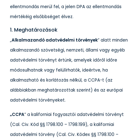
ellentmondás merül fel, a jelen DPA az ellentmondás
mértékéig elsőbbséget élvez.
1. Meghatározások
„
Alkalmazandó adatvédelmi törvények
” alatt minden
alkalmazandó szövetségi, nemzeti, állami vagy egyéb
adatvédelmi törvényt értünk, amelyek időről időre
módosulhatnak vagy felülírhatók, ideértve, ha
alkalmazható és korlátozás nélkül, a CCPA-t (az
alábbiakban meghatározottak szerint) és az európai
adatvédelmi törvényeket.
„CCPA
” a kaliforniai fogyasztói adatvédelmi törvényt
(Cal. Civ. Kód §§ 1798.100 – 1798.199), a kaliforniai
adatvédelmi törvény (Cal. Civ. Kódex §§ 1798.100 –