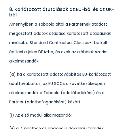
8. Korlátozott átutalások az EU-ból és az UK-
ból
Amennyiben a Taboola által a Partnernek átadott
megosztott adatok átadása korlátozott átadásnak
minősül, a Standard Contractual Clauses-t be kell
építeni a jelen DPA-ba, és azok az alábbiak szerint
alkalmazandók:
(a) ha a korlátozott adattovábbítás EU-korlátozott
adattovábbítás, az EU SCCs a következőképpen
alkalmazandók a Taboola (adatátadóként) és a
Partner (adatbefogadóként) között:
(i) Az első modul alkalmazandó;
(ii) a 7. pontban az opcionális dokkolási záradék