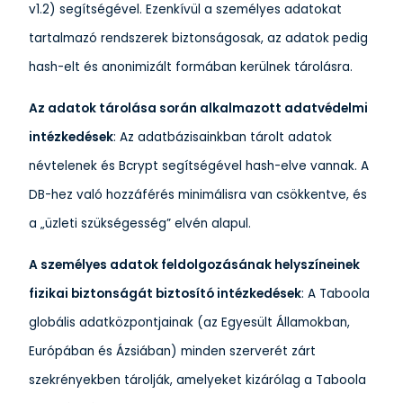
v1.2) segítségével. Ezenkívül a személyes adatokat
tartalmazó rendszerek biztonságosak, az adatok pedig
hash-elt és anonimizált formában kerülnek tárolásra.
Az adatok tárolása során alkalmazott adatvédelmi
intézkedések
: Az adatbázisainkban tárolt adatok
névtelenek és Bcrypt segítségével hash-elve vannak. A
DB-hez való hozzáférés minimálisra van csökkentve, és
a „üzleti szükségesség” elvén alapul.
A személyes adatok feldolgozásának helyszíneinek
fizikai biztonságát biztosító intézkedések
: A Taboola
globális adatközpontjainak (az Egyesült Államokban,
Európában és Ázsiában) minden szerverét zárt
szekrényekben tárolják, amelyeket kizárólag a Taboola