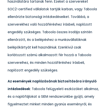
használatára tartanak fenn. Ezeket a szervereket
SOC2-certified vállalatok tartják karban, vagy Taboola
ellenőrizte biztonsági intézkedéseiket. Továbbá, a
szerverekhez való hozzáféréshez írásbeli, naplózott
engedély szükséges. Taboola összes irodája szintén
ellenőrzött, és a belépéshez a munkavállalóknak
belépőkártyát kell használniuk. Ezenkívül csak
korlátozott számú alkalmazott fér hozzá a Taboola
szervereihez, és minden hozzáféréshez írásbeli,
naplózott engedély szükséges.
Az események naplózásának biztosítására irányuló
intézkedések
: Taboola felügyeleti eszközöket alkalmaz,
és a naplófájlokat a SIEM rendszerünkbe gyűjti, amely
figyelmeztet minket minden gyanús eseményről, és