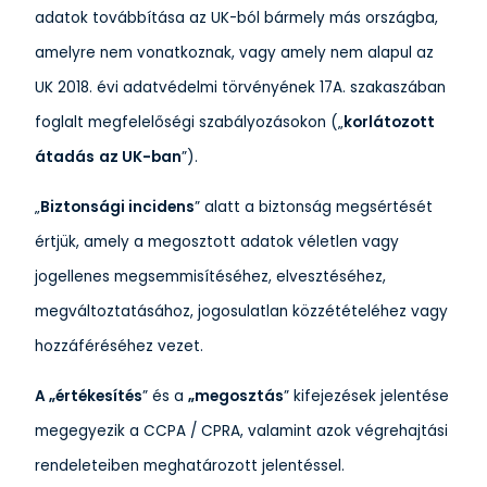
adatok továbbítása az UK-ból bármely más országba,
amelyre nem vonatkoznak, vagy amely nem alapul az
UK 2018. évi adatvédelmi törvényének 17A. szakaszában
foglalt megfelelőségi szabályozásokon („
korlátozott
átadás
az UK-ban
”).
„
Biztonsági incidens
” alatt a biztonság megsértését
értjük, amely a megosztott adatok véletlen vagy
jogellenes megsemmisítéséhez, elvesztéséhez,
megváltoztatásához, jogosulatlan közzétételéhez vagy
hozzáféréséhez vezet.
A „értékesítés
” és a
„megosztás
” kifejezések jelentése
megegyezik a CCPA / CPRA, valamint azok végrehajtási
rendeleteiben meghatározott jelentéssel.