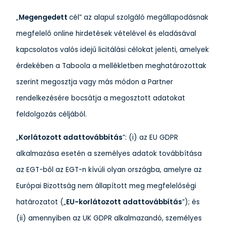
„
Megengedett
cél” az alapul szolgáló megállapodásnak
megfelelő online hirdetések vételével és eladásával
kapcsolatos valós idejű licitálási célokat jelenti, amelyek
érdekében a Taboola a mellékletben meghatározottak
szerint megosztja vagy más módon a Partner
rendelkezésére bocsátja a megosztott adatokat
feldolgozás céljából.
„
Korlátozott adattovábbítás
”: (i) az EU GDPR
alkalmazása esetén a személyes adatok továbbítása
az EGT-ből az EGT-n kívüli olyan országba, amelyre az
Európai Bizottság nem állapított meg megfelelőségi
határozatot („
EU-korlátozott adattovábbítás
”); és
(ii) amennyiben az UK GDPR alkalmazandó, személyes