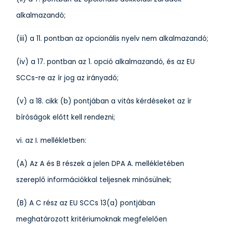
alkalmazandó;
(iii) a 11. pontban az opcionális nyelv nem alkalmazandó;
(iv) a 17. pontban az 1. opció alkalmazandó, és az EU
SCCs-re az ír jog az irányadó;
(v) a 18. cikk (b) pontjában a vitás kérdéseket az ír
bíróságok előtt kell rendezni;
vi. az I. mellékletben:
(A) Az A és B részek a jelen DPA A. mellékletében
szereplő információkkal teljesnek minősülnek;
(B) A C rész az EU SCCs 13(a) pontjában
meghatározott kritériumoknak megfelelően