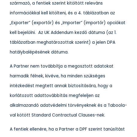
származó, a fentiek szerint kitöltött releváns
információkkal kell kitölteni, és a 4. táblázatban az
„Exporter” (exportőr) és „Importer” (importőr) opciókat
kell bejelölni. Az UK Addendum kezdő dátuma (az 1.
táblázatban meghatározottak szerint) a jelen DPA
hatálybalépésének dátuma.
A Partner nem továbbítja a megosztott adatokat
harmadik félnek, kivéve, ha minden szükséges
intézkedést megtett annak biztosítására, hogy a
korlátozott adattovábbítás megfeleljen az
alkalmazandó adatvédelmi törvényeknek és a Taboola-
val kötött Standard Contractual Clauses-nek.
A fentiek ellenére, ha a Partner a DPF szerint tanúsítást