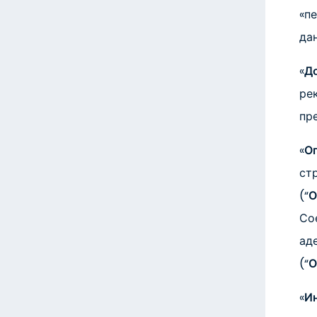
«п
да
«
Д
ре
пр
«
Ог
ст
(“
О
Со
ад
(“
О
«
И