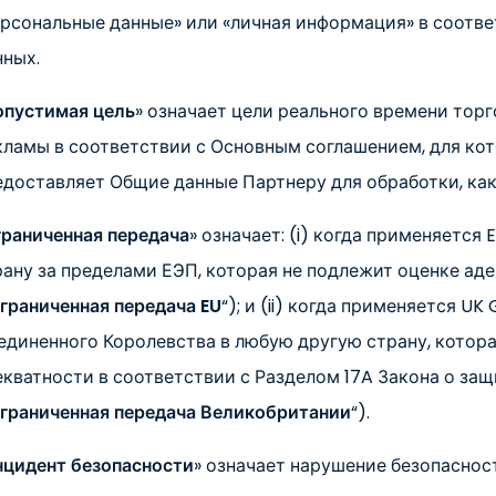
ерсональные данные» или «личная информация» в соотв
нных.
опустимая цель
» означает цели реального времени торг
кламы в соответствии с Основным соглашением, для ко
едоставляет Общие данные Партнеру для обработки, как
раниченная передача
» означает: (i) когда применяется
рану за пределами ЕЭП, которая не подлежит оценке а
граниченная передача EU
“); и (ii) когда применяется U
единенного Королевства в любую другую страну, котора
екватности в соответствии с Разделом 17A Закона о за
граниченная передача Великобритании
“).
нцидент безопасности
» означает нарушение безопаснос