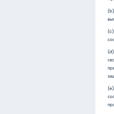
(b
вы
(c
со
(d
св
пр
за
(e
со
пр