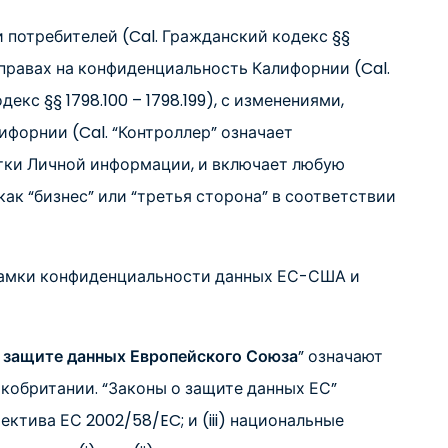
 потребителей (Cal. Гражданский кодекс §§
о правах на конфиденциальность Калифорнии (Cal.
екс §§ 1798.100 – 1798.199), с изменениями,
форнии (Cal. “Контроллер” означает
отки Личной информации, и включает любую
к “бизнес” или “третья сторона” в соответствии
 Рамки конфиденциальности данных ЕС-США и
 защите данных Европейского Союза
” означают
икобритании. “Законы о защите данных ЕС”
ектива ЕС 2002/58/EC; и (iii) национальные