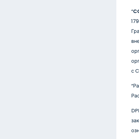
“
C
17
Гра
вн
ор
ор
с 
“Р
Ра
DP
за
озн