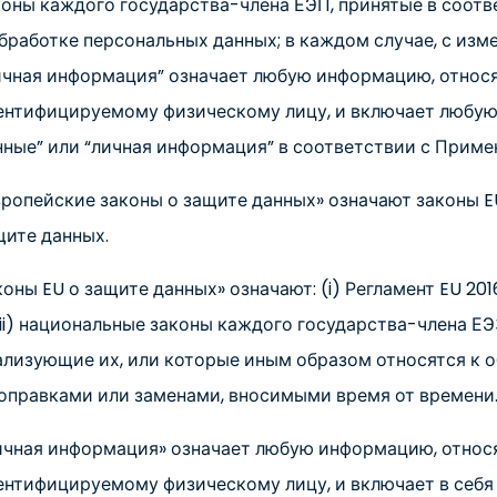
оны каждого государства-члена ЕЭП, принятые в соответс
обработке персональных данных; в каждом случае, с изм
ичная информация” означает любую информацию, относ
ентифицируемому физическому лицу, и включает любую
нные” или “личная информация” в соответствии с Прим
вропейские законы о защите данных» означают законы E
щите данных.
оны EU о защите данных» означают: (i) Регламент EU 201
iii) национальные законы каждого государства-члена ЕЭЗ,
ализующие их, или которые иным образом относятся к о
поправками или заменами, вносимыми время от времени
ичная информация» означает любую информацию, отно
ентифицируемому физическому лицу, и включает в себ