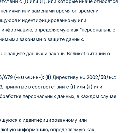
твии с (i) или (ii), или которые иначе относятся
енениями или заменами время от времени.
ящуюся к идентифицированному или
 информацию, определяемую как “персональные
енимыми законами о защите данных.
U о защите данных и законы Великобритании о
6/679 («EU GDPR»); (ii) Директиву EU 2002/58/EC;
 принятые в соответствии с (i) или (ii) или
бработке персональных данных; в каждом случае
.
сящуюся к идентифицированному или
я любую информацию, определяемую как