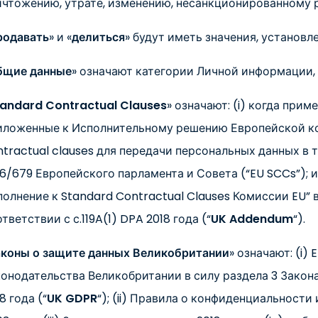
ичтожению, утрате, изменению, несанкционированному 
родавать
» и «
делиться
» будут иметь значения, установ
бщие данные
» означают категории Личной информации, 
tandard Contractual Clauses
» означают: (i) когда при
иложенные к Исполнительному решению Европейской коми
ntractual clauses для передачи персональных данных в 
16/679 Европейского парламента и Совета (“EU SCCs”); 
полнение к Standard Contractual Clauses Комиссии EU
тветствии с с.119A(1) DPA 2018 года (“
UK Addendum
“).
аконы о защите данных Великобритании
» означают: (i)
конодательства Великобритании в силу раздела 3 Закон
8 года (“
UK GDPR
“); (ii) Правила о конфиденциальност