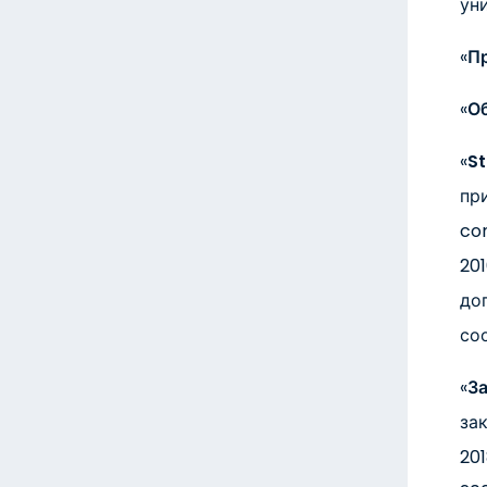
ун
«
П
«
О
«
S
пр
co
20
до
соо
«
З
за
201