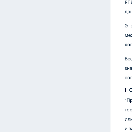
RT
да
Эт
ме
со
Вс
зн
со
1.
“
Пр
го
ил
и 