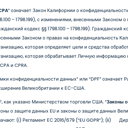
CPA
” означает Закон Калифорнии о конфиденциальности
98.100 – 1798.199), с изменениями, внесенными Законом 
жданский кодекс §§ 1798.100 – 1798.199). Гражданский код
есенными Законом о правах на конфиденциальность Кали
ганизацию, которая определяет цели и средства обраб
ганизацию, которая обрабатывает Личную информацию ка
CCPA и CPRA.
амки конфиденциальности данных” или “DPF” означает
сширение Великобритании к ЕС-США.
F, как указано Министерством торговли США. “
Законы о
коны о защите данных EU и законы о защите данных Вел
ачают: (i) Регламент ЕС 2016/679 (“EU GDPR”); (ii) Дир