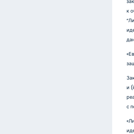
зак
к 
“Л
ид
да
«Е
за
Зак
и (
ре
с 
«Л
ид