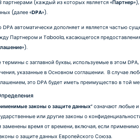
B партнерами (каждый из которых является «
Партнер
»)
нных (далее «
DPA
»).
о DPA автоматически дополняет и является частью су
жду Партнером и Taboola, касающегося предоставления 
глашение
»).
е термины с заглавной буквы, используемые в этом DPA,
ачения, указанные в Основном соглашении. В случае л
глашением, это DPA будет иметь преимущество в той мер
 Определения
именимые законы о защите данных
” означают любые и
сударственные или другие законы о конфиденциальност
и заменены время от времени, включая, если применимо 
законы о защите данных Европейского Союза.