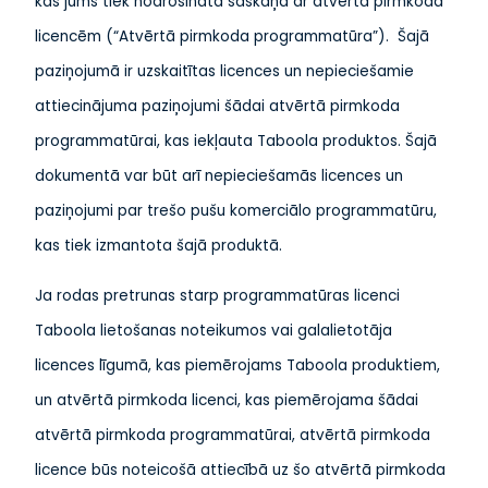
kas jums tiek nodrošināta saskaņā ar atvērtā pirmkoda
licencēm (“Atvērtā pirmkoda programmatūra”). Šajā
paziņojumā ir uzskaitītas licences un nepieciešamie
attiecinājuma paziņojumi šādai atvērtā pirmkoda
programmatūrai, kas iekļauta Taboola produktos. Šajā
dokumentā var būt arī nepieciešamās licences un
paziņojumi par trešo pušu komerciālo programmatūru,
kas tiek izmantota šajā produktā.
Ja rodas pretrunas starp programmatūras licenci
Taboola lietošanas noteikumos vai galalietotāja
licences līgumā, kas piemērojams Taboola produktiem,
un atvērtā pirmkoda licenci, kas piemērojama šādai
atvērtā pirmkoda programmatūrai, atvērtā pirmkoda
licence būs noteicošā attiecībā uz šo atvērtā pirmkoda