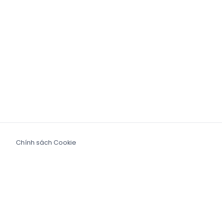
Chính sách Cookie
Tuyên bố về Đạo luật Nô lệ Hiện đại
Chính sách bảo mật
Taboola – Chiến lược thuế Vương quốc Anh
Equal Pay Report