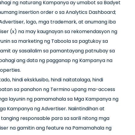
ahagi ng naturang Kampanya ay umabot sa Badyet
numang insertion order o sa Analytics Dashboard;
 Advertiser, logo, mga trademark, at anumang iba
tiser (x) na may kaugnayan sa rekomendasyon ng
ayunin sa marketing ng Taboola sa pagtukoy sa
ggamit ay sasailalim sa pamantayang patnubay sa
ii) ibahagi ang data ng pagganap ng Kampanya na
operties.
do, hindi eksklusibo, hindi naitatalaga, hindi
karapatan sa panahon ng Termino upang ma-access
a mga layunin ng pamamahala sa Mga Kampanya ng
Mga Kampanya ng Advertiser. Naiintindihan at
tanging responsable para sa sarili nitong mga
rtiser na gamitin ang feature na Pamamahala ng