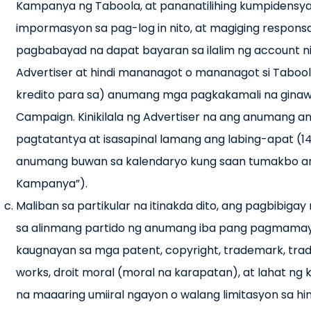
Kampanya ng Taboola, at pananatilihing kumpidensya
impormasyon sa pag-log in nito, at magiging responsa
pagbabayad na dapat bayaran sa ilalim ng account nito
Advertiser at hindi mananagot o mananagot si Taboo
kredito para sa) anumang mga pagkakamali na ginawa
Campaign. Kinikilala ng Advertiser na ang anumang an
pagtatantya at isasapinal lamang ang labing-apat (
anumang buwan sa kalendaryo kung saan tumakbo ang
Kampanya”).
Maliban sa partikular na itinakda dito, ang pagbibiga
sa alinmang partido ng anumang iba pang pagmamay-a
kaugnayan sa mga patent, copyright, trademark, trad
works, droit moral (moral na karapatan), at lahat ng 
na maaaring umiiral ngayon o walang limitasyon sa 