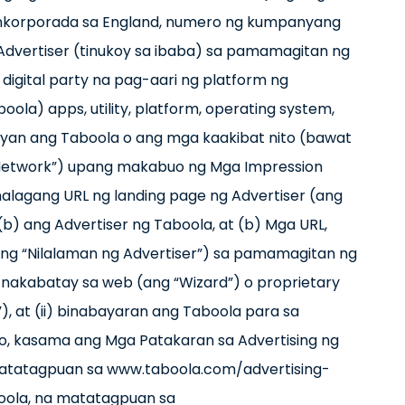
 inkorporada sa England, numero ng kumpanyang
 Advertiser (tinukoy sa ibaba) sa pamamagitan ng
digital party na pag-aari ng platform ng
la) apps, utility, platform, operating system,
ayan ang Taboola o ang mga kaakibat nito (bawat
 Network”) upang makabuo ng Mga Impression
nalagang URL ng landing page ng Advertiser (ang
(b) ang Advertiser ng Taboola, at (b) Mga URL,
(ang “Nilalaman ng Advertiser”) sa pamamagitan ng
akabatay sa web (ang “Wizard”) o proprietary
, at (ii) binabayaran ang Taboola para sa
to, kasama ang Mga Patakaran sa Advertising ng
 matatagpuan sa www.taboola.com/advertising-
boola, na matatagpuan sa