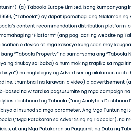
ntunin”): (a) Taboola Europe Limited, isang kumpanyang
19591, (“Taboola”) ay dapat ipamahagi ang Nilalaman ng
oola’s content recommendation distribution platform, o 
amahagi ng “Platform” (ang pag-aari ng website ng Taboo
tification o device at mga kasosyo kung saan may kaugn
a, isang “Taboola Property” na sama-sama ang “Taboola
ya ng tinukoy sa ibaba) o humimok ng trapiko sa mga iti
rbisyo”) na nagbibigay ng Advertiser ng nilalaman na ito 
dline, thumbnail na larawan, o video) o advertisement 
b-based na wizard sa pagsusumite ng mga campaign na n
lytics dashboard ng Taboola (“ang Analytics Dashboard”)
bisyo alinsunod sa mga parameter. Ang Mga Tuntuning i
boola (“Mga Patakaran sa Advertising ng Taboola”), na
licies, at ang Mga Patakaran sa Paggamit ng Data ng Ta