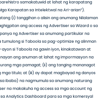
aparehistro samakatuwid at lahat ng karapatang
a Karapatan sa Intelektwal na Ari-arian”).
atang (i) tanggihan o alisin ang anumang Nilalaman
paghigpitan ang access ng Advertiser sa Wizard o sa
mpanya ng Advertiser sa anumang partikular na
na tumulong si Taboola sa pag-optimize ng alinman
yon si Taboola na gawin iyon, kinakatawan at
atunayan ang anuman at lahat ng impormasyon na
aturang mga pamagat; (ii) ang tanging mananagot
mga titulo; at (iii) ay dapat magbayad ng danyos
oy sa ibaba) na nagmumula sa anumang naturang
iser na makakuha ng access sa mga account ng
sa Analytics Dashboard para sa mga komersyal