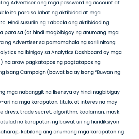
l ng Advertiser ang mga password ng account at
ble ito para sa lahat ng aktibidad at mga
. Hindi susuriin ng Taboola ang aktibidad ng
la para sa (at hindi magbibigay ng anumang mga
 ng Advertiser sa pamamahala ng sarili nitong
alytics na ibinigay sa Analytics Dashboard ay mga
14) na araw pagkatapos ng pagtatapos ng
 isang Campaign (bawat isa ay isang “Buwan ng
y ng mga nabanggit na lisensya ay hindi nagbibigay
ri na mga karapatan, titulo, at interes na may
e dress, trade secret, algorithm, kaalaman, mask
katulad na karapatan ng bawat uri ng huridiksiyon
hinaharap, kabilang ang anumang mga karapatan ng