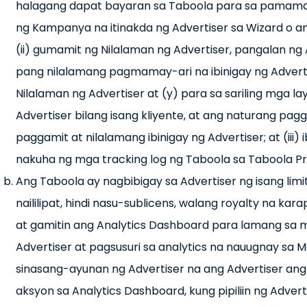
halagang dapat bayaran sa Taboola para sa pamam
ng Kampanya na itinakda ng Advertiser sa Wizard o a
(ii) gumamit ng Nilalaman ng Advertiser, pangalan ng
pang nilalamang pagmamay-ari na ibinigay ng Adver
Nilalaman ng Advertiser at (y) para sa sariling mga l
Advertiser bilang isang kliyente, at ang naturang pa
paggamit at nilalamang ibinigay ng Advertiser; at (i
nakuha ng mga tracking log ng Taboola sa Taboola Pr
Ang Taboola ay nagbibigay sa Advertiser ng isang limita
naililipat, hindi nasu-sublicens, walang royalty na 
at gamitin ang Analytics Dashboard para lamang s
Advertiser at pagsusuri sa analytics na nauugnay sa 
sinasang-ayunan ng Advertiser na ang Advertiser ang 
aksyon sa Analytics Dashboard, kung pipiliin ng Adve