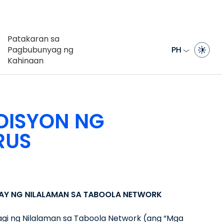
Patakaran sa
Pagbubunyag ng
PH
Kahinaan
DISYON NG
RUS
AY NG NILALAMAN SA TABOOLA NETWORK
agi ng Nilalaman sa Taboola Network (ang “Mga