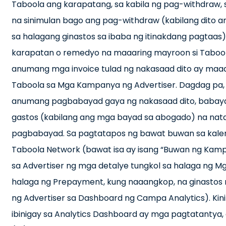
Taboola ang karapatang, sa kabila ng pag-withdraw, s
na sinimulan bago ang pag-withdraw (kabilang dito 
sa halagang ginastos sa ibaba ng itinakdang pagtaa
karapatan o remedyo na maaaring mayroon si Tabool
anumang mga invoice tulad ng nakasaad dito ay maa
Taboola sa Mga Kampanya ng Advertiser. Dagdag pa,
anumang pagbabayad gaya ng nakasaad dito, babayar
gastos (kabilang ang mga bayad sa abogado) na nat
pagbabayad. Sa pagtatapos ng bawat buwan sa kal
Taboola Network (bawat isa ay isang “Buwan ng Kamp
sa Advertiser ng mga detalye tungkol sa halaga ng Mg
halaga ng Prepayment, kung naaangkop, na ginastos ng
ng Advertiser sa Dashboard ng Campa Analytics). Kini
ibinigay sa Analytics Dashboard ay mga pagtatantya