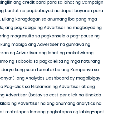
ingilin ang credit card para sa lahat ng Campaign
ang buntot na pagbabayad na dapat bayaran para
s). Bilang karagdagan sa anumang iba pang mga
a, ang pagkabigo ng Advertiser na magbayad ng
aring magresulta sa pagkansela o pag-pause ng
 kung mabigo ang Advertiser na gumawa ng
an ng Advertiser ang lahat ng makatwirang
amo ng Taboola sa pagkolekta ng mga naturang
endaryo kung saan tumatakbo ang Kampanya sa
anya”), ang Analytics Dashboard ay magbibigay
a Pag-click sa Nilalaman ng Advertiser at ang
 Advertiser (batay sa cost per click na itinakda
kilala ng Advertiser na ang anumang analytics na
, at matatapos lamang pagkatapos ng labing-apat