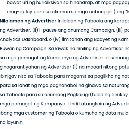
bawat uri ng huridiksiyon sa hinaharap, at mga pagp
mag-aplay para sa alinman sa mga nabanggit (ang “Mg
Nilalaman ng Advertiser
:
Inilalaan ng Taboola ang karap
ng Advertiser, (ii) i-pause ang anumang Campaign, (iii) 
Analytics Dashboard, o (iv) limitahan ang Badyet ng Ka
Buwan ng Campaign. Sa lawak na hiniling ng Advertiser 
sa mga pamagat ng Kampanya ng Advertiser at sumang-a
ginagarantiyahan ng Advertiser (i) na maaari nitong p
ibinigay nito sa Taboola para magamit sa paglikha ng n
para sa lahat ng mga paghahabol na ginawa sa naturang 
sa Taboola para sa anumang Pagkalugi (tulad ng tinuk
mga pamagat ng Kampanya. Hindi tatangkain ng Advert
ibang mga customer ng Taboola o kumuha ng data mula 
na layunin.