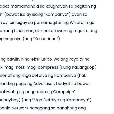
 dapat mamamahala sa kaugnayan sa pagitan ng
n. (bawat isa ay isang “Kampanya”) ayon sa
n ay ibinibigay sa pamamagitan ng Wizard, mga
 o kung hindi man, at kinakatawan ng mga ito ang
g negosyo (ang “Kasunduan”).
ng bawiin, hindi eksklusibo, walang royalty na
dex, mag-host, mag-compress (kung naaangkop)
iser at ang mga detalye ng Kampanya (hal.,
 landing page ng Advertiser, badyet sa bawat
ahiwatig ng pagganap ng Campaign”
subaybay) (ang “Mga Detalye ng Kampanya”)
aboola Network hanggang sa panahong ang