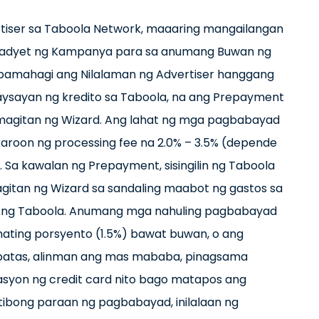
rtiser sa Taboola Network, maaaring mangailangan
Badyet ng Kampanya para sa anumang Buwan ng
pamahagi ang Nilalaman ng Advertiser hanggang
ysayan ng kredito sa Taboola, na ang Prepayment
magitan ng Wizard. Ang lahat ng mga pagbabayad
roon ng processing fee na 2.0% – 3.5% (depende
. Sa kawalan ng Prepayment, sisingilin ng Taboola
agitan ng Wizard sa sandaling maabot ng gastos sa
da ng Taboola. Anumang mga nahuling pagbabayad
hating porsyento (1.5%) bawat buwan, o ang
 batas, alinman ang mas mababa, pinagsama
syon ng credit card nito bago matapos ang
atibong paraan ng pagbabayad, inilalaan ng