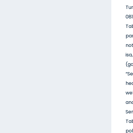
Tu
081
Tab
pam
no
is
(ga
“Se
hea
we
ana
Ser
Ta
po