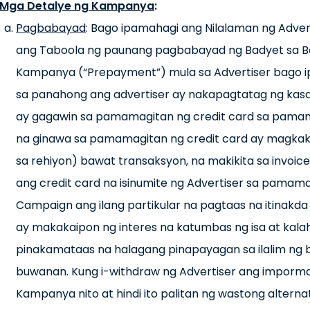
Mga Detalye ng Kampanya
:
Pagbabayad
: Bago ipamahagi ang Nilalaman ng Adve
ang Taboola ng paunang pagbabayad ng Badyet sa 
Kampanya (“Prepayment”) mula sa Advertiser bago i
sa panahong ang advertiser ay nakapagtatag ng kasa
ay gagawin sa pamamagitan ng credit card sa pama
na ginawa sa pamamagitan ng credit card ay magkaka
sa rehiyon) bawat transaksyon, na makikita sa invoice
ang credit card na isinumite ng Advertiser sa pamam
Campaign ang ilang partikular na pagtaas na itinak
ay makakaipon ng interes na katumbas ng isa at kala
pinakamataas na halagang pinapayagan sa ilalim ng
buwanan. Kung i-withdraw ng Advertiser ang imporma
Kampanya nito at hindi ito palitan ng wastong altern