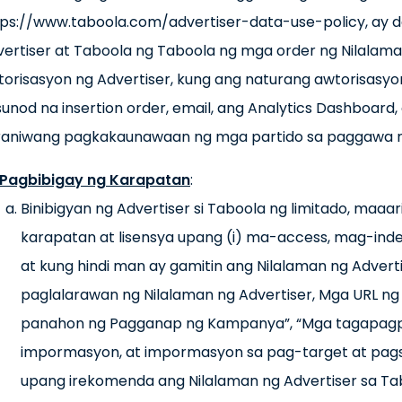
tps://www.taboola.com/advertiser-data-use-policy, ay
ertiser at Taboola ng Taboola ng mga order ng Nilalama
orisasyon ng Advertiser, kung ang naturang awtorisasyo
unod na insertion order, email, ang Analytics Dashboard,
raniwang pagkakaunawaan ng mga partido sa paggawa n
Pagbibigay ng Karapatan
:
Binibigyan ng Advertiser si Taboola ng limitado, maaari
karapatan at lisensya upang (i) ma-access, mag-in
at kung hindi man ay gamitin ang Nilalaman ng Advert
paglalarawan ng Nilalaman ng Advertiser, Mga URL ng
panahon ng Pagganap ng Kampanya”, “Mga tagapagp
impormasyon, at impormasyon sa pag-target at pag
upang irekomenda ang Nilalaman ng Advertiser sa T