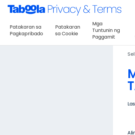
Mga
Patakaran sa
Patakaran
Tuntunin ng
Pagkapribado
sa Cookie
Paggamit
Sel
M
T
La
Al