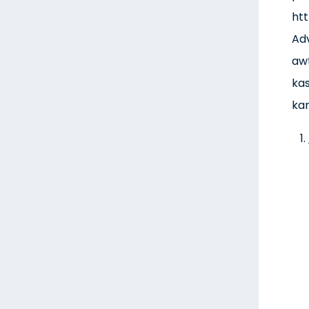
ht
Adv
awt
kas
ka