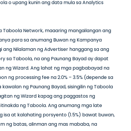
a o upang kunin ang data mula sa Analytics
 sa Taboola Network, maaaring mangailangan ang
panya para sa anumang Buwan ng Kampanya
i ang Nilalaman ng Advertiser hanggang sa ang
tory sa Taboola, na ang Paunang Bayad ay dapat
an ng Wizard. Ang lahat ng mga pagbabayad na
n ng processing fee na 2.0% – 3.5% (depende sa
a kawalan ng Paunang Bayad, sisingilin ng Taboola
agitan ng Wizard kapag ang paggastos ng
itinakda ng Taboola. Ang anumang mga late
isa at kalahating porsyento (1.5%) bawat buwan,
lim ng batas, alinman ang mas mababa, na