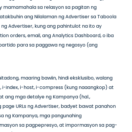
ay mamamahala sa relasyon sa pagitan ng
takbuhin ang Nilalaman ng Advertiser sa Taboola
ng Advertiser, kung ang pahintulot na ito ay
ion orders, email, ang Analytics Dashboard, o iba
partido para sa paggawa ng negosyo (ang
itadong, maaring bawiin, hindi eksklusibo, walang
, i-index, i-host, i-compress (kung naaangkop) at
 at ang mga detalye ng Kampanya (hal.,
ng page URLs ng Advertiser, badyet bawat panahon
sa ng Kampanya, mga pangunahing
masyon sa pagpepresyo, at impormasyon sa pag-