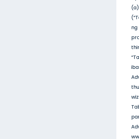
(a)
(“
ng
pro
thi
“T
iba
Adv
th
wi
Tab
pa
Adv
ww