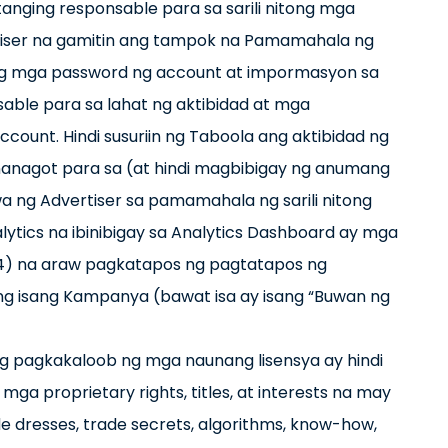
anging responsable para sa sarili nitong mga
ertiser na gamitin ang tampok na Pamamahala ng
ang mga password ng account at impormasyon sa
sable para sa lahat ng aktibidad at mga
ount. Hindi susuriin ng Taboola ang aktibidad ng
nanagot para sa (at hindi magbibigay ng anumang
 ng Advertiser sa pamamahala ng sarili nitong
ytics na ibinibigay sa Analytics Dashboard ay mga
14) na araw pagkatapos ng pagtatapos ng
 isang Kampanya (bawat isa ay isang “Buwan ng
ng pagkakaloob ng mga naunang lisensya ay hindi
a proprietary rights, titles, at interests na may
e dresses, trade secrets, algorithms, know-how,