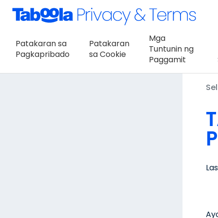
Mga
Patakaran sa
Patakaran
Tuntunin ng
Pagkapribado
sa Cookie
Paggamit
Sel
T
La
Ay