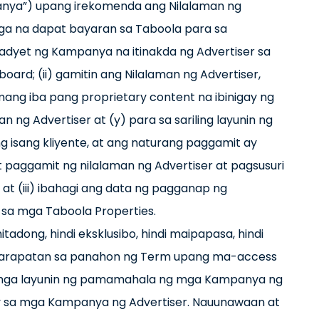
anya”) upang irekomenda ang Nilalaman ng
ga na dapat bayaran sa Taboola para sa
yet ng Kampanya na itinakda ng Advertiser sa
oard; (ii) gamitin ang Nilalaman ng Advertiser,
mang iba pang proprietary content na ibinigay ng
ng Advertiser at (y) para sa sariling layunin ng
g isang kliyente, at ang naturang paggamit ay
aggamit ng nilalaman ng Advertiser at pagsusuri
 at (iii) ibahagi ang data ng pagganap ng
 sa mga Taboola Properties.
tadong, hindi eksklusibo, hindi maipapasa, hindi
na karapatan sa panahon ng Term upang ma-access
a mga layunin ng pamamahala ng mga Kampanya ng
ay sa mga Kampanya ng Advertiser. Nauunawaan at