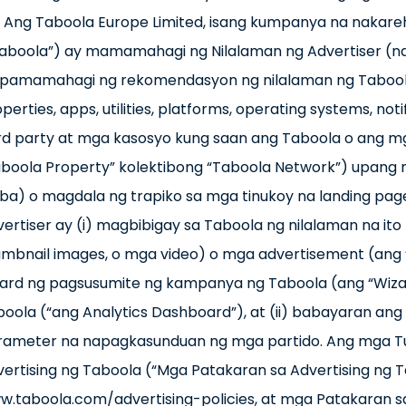
 Ang Taboola Europe Limited, isang kumpanya na nakareh
Taboola”) ay mamamahagi ng Nilalaman ng Advertiser (n
 pamamahagi ng rekomendasyon ng nilalaman ng Taboola (
perties, apps, utilities, platforms, operating systems, no
rd party at mga kasosyo kung saan ang Taboola o ang mga 
aboola Property” kolektibong “Taboola Network”) upang 
ba) o magdala ng trapiko sa mga tinukoy na landing page 
ertiser ay (i) magbibigay sa Taboola ng nilalaman na ito
umbnail images, o mga video) o mga advertisement (ang 
zard ng pagsusumite ng kampanya ng Taboola (ang “Wizar
oola (“ang Analytics Dashboard”), at (ii) babayaran ang
rameter na napagkasunduan ng mga partido. Ang mga Tu
ertising ng Taboola (“Mga Patakaran sa Advertising ng 
w.taboola.com/advertising-policies, at mga Patakaran 