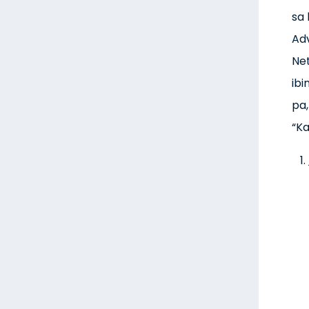
sa
Ad
Net
ibi
pa
“K