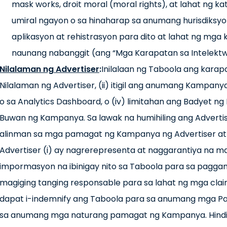
mask works, droit moral (moral rights), at lahat ng 
umiral ngayon o sa hinaharap sa anumang hurisdiksyon
aplikasyon at rehistrasyon para dito at lahat ng mg
naunang nabanggit (ang “Mga Karapatan sa Intelektwa
Nilalaman ng Advertiser
:
Inilalaan ng Taboola ang karap
Nilalaman ng Advertiser, (ii) itigil ang anumang Kampanya
o sa Analytics Dashboard, o (iv) limitahan ang Badyet n
Buwan ng Kampanya. Sa lawak na humihiling ang Adverti
alinman sa mga pamagat ng Kampanya ng Advertiser at 
Advertiser (i) ay nagrerepresenta at naggarantiya na m
impormasyon na ibinigay nito sa Taboola para sa paggam
magiging tanging responsable para sa lahat ng mga clai
dapat i-indemnify ang Taboola para sa anumang mga Pag
sa anumang mga naturang pamagat ng Kampanya. Hindi 