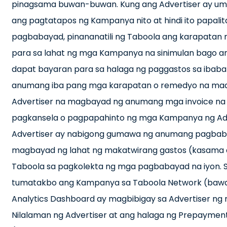
pinagsama buwan-buwan. Kung ang Advertiser ay uma
ang pagtatapos ng Kampanya nito at hindi ito papali
pagbabayad, pinananatili ng Taboola ang karapatan na,
para sa lahat ng mga Kampanya na sinimulan bago an
dapat bayaran para sa halaga ng paggastos sa ibaba 
anumang iba pang mga karapatan o remedyo na maa
Advertiser na magbayad ng anumang mga invoice na i
pagkansela o pagpapahinto ng mga Kampanya ng Advert
Advertiser ay nabigong gumawa ng anumang pagbabaya
magbayad ng lahat ng makatwirang gastos (kasama 
Taboola sa pagkolekta ng mga pagbabayad na iyon. 
tumatakbo ang Kampanya sa Taboola Network (bawat
Analytics Dashboard ay magbibigay sa Advertiser ng 
Nilalaman ng Advertiser at ang halaga ng Prepayment