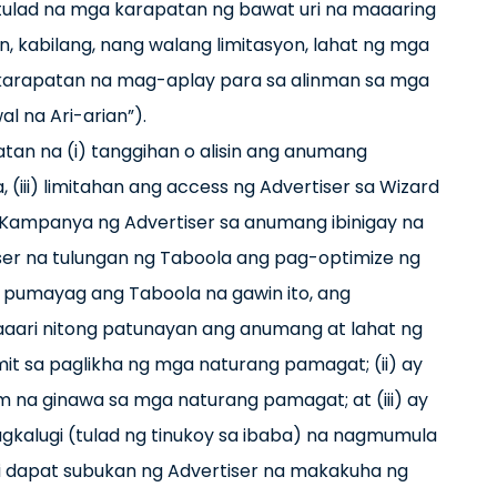
katulad na mga karapatan ng bawat uri na maaaring
, kabilang, nang walang limitasyon, lahat ng mga
a karapatan na mag-aplay para sa alinman sa mga
l na Ari-arian”).
atan na (i) tanggihan o alisin ang anumang
, (iii) limitahan ang access ng Advertiser sa Wizard
g Kampanya ng Advertiser sa anumang ibinigay na
ser na tulungan ng Taboola ang pag-optimize ng
pumayag ang Taboola na gawin ito, ang
aaari nitong patunayan ang anumang at lahat ng
it sa paglikha ng mga naturang pamagat; (ii) ay
m na ginawa sa mga naturang pamagat; at (iii) ay
kalugi (tulad ng tinukoy sa ibaba) na nagmumula
dapat subukan ng Advertiser na makakuha ng