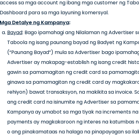
access sa mga account ng ibang mga customer ng Tabool
Dashboard para sa mga layuning komersyal.
Mga Detalye ng Kampanya
:
Bayad
: Bago ipamahagi ang Nilalaman ng Advertiser
Taboola ng isang paunang bayad ng Badyet ng Kam
(“Paunang Bayad”) mula sa Advertiser bago ipamahag
Advertiser ay makapag-establish ng isang credit his
gawin sa pamamagitan ng credit card sa pamamagit
ginawa sa pamamagitan ng credit card ay magkakaroo
rehiyon) bawat transaksyon, na makikita sa invoice. S
ang credit card na isinumite ng Advertiser sa pamam
Kampanya ay umabot sa mga tiyak na increments na 
payments ay magkakaroon ng interes na katumbas ng 
o ang pinakamataas na halaga na pinapayagan sa ila