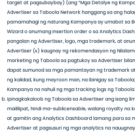
target at pagsubaybay) (ang “Mga Detalye ng Kamp
Advertiser sa Taboola Network hanggang sa ang hala
pamamahagi ng naturang Kampanya ay umabot sa Bad
Wizard o anumang insertion order o sa Analytics Dashb
pangalan ng Advertiser, logo, mga trademark, at anu
Advertiser (x) kaugnay ng rekomendasyon ng Nilalaman 
marketing ng Taboola sa pagtukoy sa Advertiser bilan
dapat sumunod sa mga pamantayan ng trademark at p
ng kalidad, kung mayroon man, na ibinigay sa Taboola;
Kampanya na nahuli ng mga tracking logs ng Taboola
Ipinagkakaloob ng Taboola sa Advertiser ang isang limi
maililipat, hindi ma-sublicensable, walang royalty 
at gamitin ang Analytics Dashboard lamang para s
Advertiser at pagsusuri ng mga analytics na nauugn