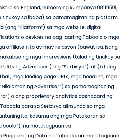
istro sa England, numero ng kumpanya 08119591,
a tinukoy sa ibaba) sa pamamagitan ng platform
ang “Platform”) sa mga website, digital
tifications o devices na pag-aari ng Taboola o mga
affiliate nito ay may relasyon (bawat isa, isang
makabuo ng mga Impressions (tulad ng tinukoy sa
URLs ng Advertiser (ang “Serbisyo”), at (b) ang
 (hal., mga landing page URLs, mga headline, mga
“Nilalaman ng Advertiser”) sa pamamagitan ng
d”) o ang proprietary analytics dashboard ng
 Taboola para sa Serbisyo alinsunod sa mga
ntuning ito, kasama ang mga Patakaran sa
Taboola”), na matatagpuan sa
sa Paggamit ng Data ng Taboola, na matatagpuan