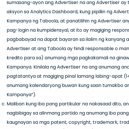
sumasang-ayon ang Advertiser na ang Advertiser ay t
aksyon sa Analytics Dashboard, kung pipiliin ng Adv
Kampanya ng Taboola, at panatilihin ng Advertiser 
pag-login na kumpidensyal, at ito ay magiging respon
pagbabayad na dapat bayaran sa ilalim ng kanyang acc
Advertiser at ang Taboola ay hindi responsable o ma
kredito para sa) anumang mga pagkakamali na ginawa
Kampanya. Kinilala ng Advertiser na ang anumang anal
pagtatantya at magiging pinal lamang labing-apat (
anumang kalendaryong buwan kung saan tumakbo ang
Kampanya”).
Maliban kung iba pang partikular na nakasaad dito, a
nagbibigay sa alinmang partido ng anumang iba pang mg
kaugnayan sa mga patent, copyright, trademark, trad