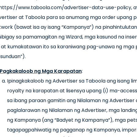
 https://www.taboola.com/advertiser-data-use-policy, 
vertiser at Taboola para sa anumang mga order upang pa
work (bawat isa ay isang “Kampanya”) na pinahintulutan 
nibigay sa pamamagitan ng Wizard, mga kasunod na insert
, at kumakatawan ito sa karaniwang pag-unawa ng mga 
asunduan”).
Pagkakaloob ng Mga Karapatan
:
Ipinagkakaloob ng Advertiser sa Taboola ang isang lim
royalty na karapatan at lisensya upang (i) ma-access
sa ibang paraan gamitin ang Nilalaman ng Advertiser
paglalarawan ng Nilalaman ng Advertiser, mga landi
ng Kampanya (ang “Badyet ng Kampanya”), mga pet
tagapagpahiwatig ng pagganap ng Kampanya, impor