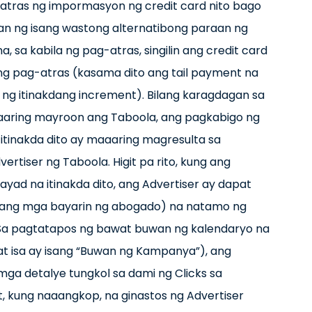
tras ng impormasyon ng credit card nito bago
tan ng isang wastong alternatibong paraan ng
 sa kabila ng pag-atras, singilin ang credit card
g pag-atras (kasama dito ang tail payment na
ng itinakdang increment). Bilang karagdagan sa
aring mayroon ang Taboola, ang pagkabigo ng
tinakda dito ay maaaring magresulta sa
iser ng Taboola. Higit pa rito, kung ang
d na itinakda dito, ang Advertiser ay dapat
ang mga bayarin ng abogado) na natamo ng
Sa pagtatapos ng bawat buwan ng kalendaryo na
 isa ay isang “Buwan ng Kampanya”), ang
mga detalye tungkol sa dami ng Clicks sa
, kung naaangkop, na ginastos ng Advertiser