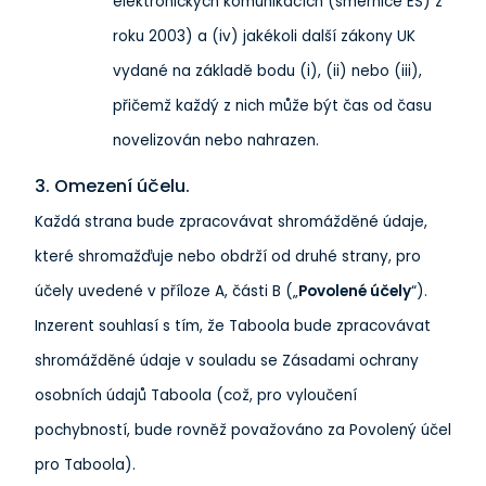
elektronických komunikacích (směrnice ES) z
roku 2003) a (iv) jakékoli další zákony UK
vydané na základě bodu (i), (ii) nebo (iii),
přičemž každý z nich může být čas od času
novelizován nebo nahrazen.
3. Omezení účelu.
Každá strana bude zpracovávat shromážděné údaje,
které shromažďuje nebo obdrží od druhé strany, pro
účely uvedené v příloze A, části B („
Povolené účely
“).
Inzerent souhlasí s tím, že Taboola bude zpracovávat
shromážděné údaje v souladu se Zásadami ochrany
osobních údajů Taboola (což, pro vyloučení
pochybností, bude rovněž považováno za Povolený účel
pro Taboola).