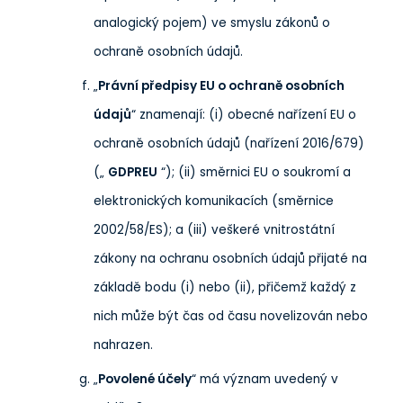
analogický pojem) ve smyslu zákonů o
ochraně osobních údajů.
„
Právní předpisy EU o ochraně osobních
údajů
“ znamenají: (i) obecné nařízení EU o
ochraně osobních údajů (nařízení 2016/679)
(„
GDPR
EU
“); (ii) směrnici EU o soukromí a
elektronických komunikacích (směrnice
2002/58/ES); a (iii) veškeré vnitrostátní
zákony na ochranu osobních údajů přijaté na
základě bodu (i) nebo (ii), přičemž každý z
nich může být čas od času novelizován nebo
nahrazen.
„
Povolené účely
“ má význam uvedený v