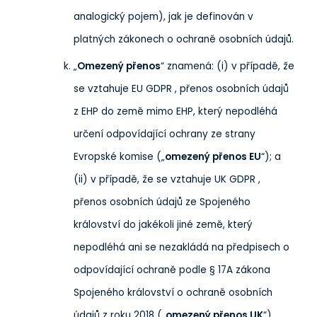
analogický pojem), jak je definován v
platných zákonech o ochraně osobních údajů.
„
Omezený přenos
“ znamená: (i) v případě, že
se vztahuje EU GDPR , přenos osobních údajů
z EHP do země mimo EHP, který nepodléhá
určení odpovídající ochrany ze strany
Evropské komise („
omezený přenos EU
“); a
(ii) v případě, že se vztahuje UK GDPR ,
přenos osobních údajů ze Spojeného
království do jakékoli jiné země, který
nepodléhá ani se nezakládá na předpisech o
odpovídající ochraně podle § 17A zákona
Spojeného království o ochraně osobních
údajů z roku 2018 („
omezený přenos UK
“).