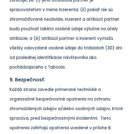
zaručuje, že: (i) jeho atribúciou partner je
spracovateľom v mene inzerenta; (ii) pokiaľ nie sú
zhromažďované nezávisle, inzerent a atribúcií partner
budú používať takéto osobné údaje výlučne na účely
atribúcie; a (iii) atribúcií partner a inzerent vymažú
všetky odovzdané osobné údaje do tridsiatich (30) dní
od poslednej identifikácie návštevníka ako
pochádzajúceho z Taboola.
9. Bezpečnosť.
Každá strana zavedie primerané technické a
organizačné bezpečnostné opatrenia na ochranu
zhromaždených údajov a/alebo osobných údajov, ktoré
spracúva, pred bezpečnostnými incidentmi. Tieto
opatrenia zahŕňajú opatrenia uvedené v prílohe B.