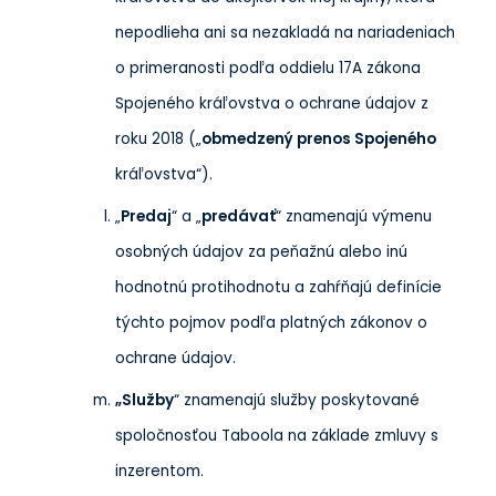
nepodlieha ani sa nezakladá na nariadeniach
o primeranosti podľa oddielu 17A zákona
Spojeného kráľovstva o ochrane údajov z
roku 2018 („
obmedzený prenos Spojeného
kráľovstva“).
„
Predaj
“ a „
predávať
“ znamenajú výmenu
osobných údajov za peňažnú alebo inú
hodnotnú protihodnotu a zahŕňajú definície
týchto pojmov podľa platných zákonov o
ochrane údajov.
„Služby
“ znamenajú služby poskytované
spoločnosťou Taboola na základe zmluvy s
inzerentom.