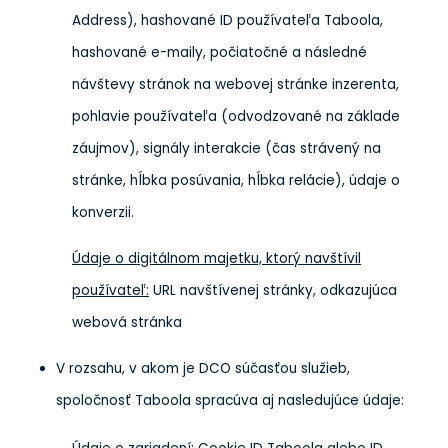
Address), hashované ID používateľa Taboola,
hashované e-maily, počiatočné a následné
návštevy stránok na webovej stránke inzerenta,
pohlavie používateľa (odvodzované na základe
záujmov), signály interakcie (čas strávený na
stránke, hĺbka posúvania, hĺbka relácie), údaje o
konverzii.
Údaje o digitálnom majetku, ktorý navštívil
používateľ:
URL navštívenej stránky, odkazujúca
webová stránka
V rozsahu, v akom je DCO súčasťou služieb,
spoločnosť Taboola spracúva aj nasledujúce údaje: