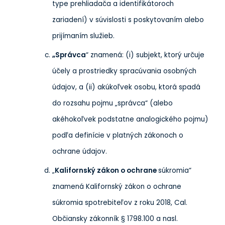
type prehliadača a identifikátoroch
zariadení) v súvislosti s poskytovaním alebo
prijímaním služieb.
„Správca
“ znamená: (i) subjekt, ktorý určuje
účely a prostriedky spracúvania osobných
údajov, a (ii) akúkoľvek osobu, ktorá spadá
do rozsahu pojmu „správca“ (alebo
akéhokoľvek podstatne analogického pojmu)
podľa definície v platných zákonoch o
ochrane údajov.
„
Kalifornský zákon o ochrane
súkromia“
znamená Kalifornský zákon o ochrane
súkromia spotrebiteľov z roku 2018, Cal.
Občiansky zákonník § 1798.100 a nasl.