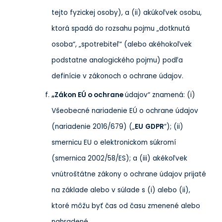
tejto fyzickej osoby), a (ii) akúkoľvek osobu,
ktorá spadá do rozsahu pojmu „dotknutá
osoba“, „spotrebiteľ“ (alebo akéhokoľvek
podstatne analogického pojmu) podľa
definície v zákonoch o ochrane údajov.
„Zákon EÚ o ochrane
údajov“ znamená: (i)
Všeobecné nariadenie EÚ o ochrane údajov
(nariadenie 2016/679) („
EU
GDPR
“); (ii)
smernicu EU o elektronickom súkromí
(smernica 2002/58/ES); a (iii) akékoľvek
vnútroštátne zákony o ochrane údajov prijaté
na základe alebo v súlade s (i) alebo (ii),
ktoré môžu byť čas od času zmenené alebo
nahradené.