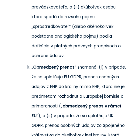
prevádzkovateľa, a (ii) akúkoľvek osobu,
ktorá spadá do rozsahu pojmu
„sprostredkovateľ“ (alebo akéhokoľvek
podstatne analogického pojmu) podľa
definície v platných právnych predpisoch o
ochrane údajov.
„
Obmedzený prenos
“ znamená: (i) v prípade,
že sa uplatňuje EU GDPR, prenos osobných
údajov z EHP do krajiny mimo EHP, ktorá nie je
predmetom rozhodnutia Európskej komisie o
primeranosti („
obmedzený prenos
v rámci
EU
“); a (ii) v prípade, že sa uplatňuje UK
GDPR, prenos osobných údajov zo Spojeného
kráľovstva do akejkoľvek inej krajiny, ktorá