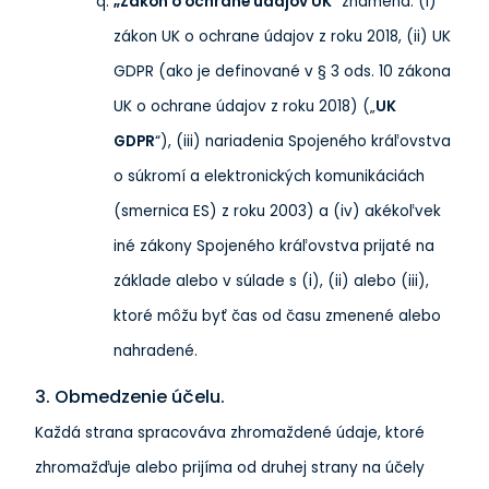
„Zákon o ochrane údajov UK
“ znamená: (i)
zákon UK o ochrane údajov z roku 2018, (ii) UK
GDPR (ako je definované v § 3 ods. 10 zákona
UK o ochrane údajov z roku 2018) („
UK
GDPR
“), (iii) nariadenia Spojeného kráľovstva
o súkromí a elektronických komunikáciách
(smernica ES) z roku 2003) a (iv) akékoľvek
iné zákony Spojeného kráľovstva prijaté na
základe alebo v súlade s (i), (ii) alebo (iii),
ktoré môžu byť čas od času zmenené alebo
nahradené.
3. Obmedzenie účelu.
Každá strana spracováva zhromaždené údaje, ktoré
zhromažďuje alebo prijíma od druhej strany na účely