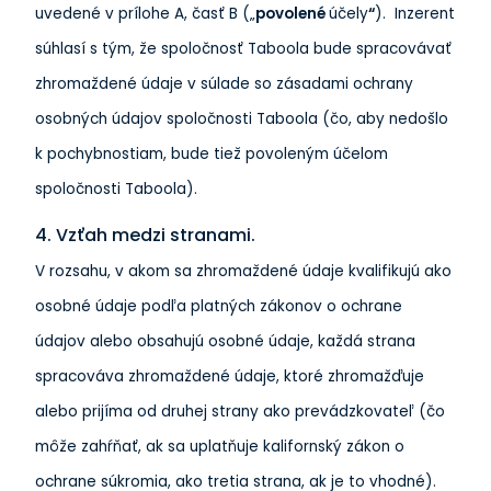
uvedené v prílohe A, časť B („
povolené
účely
“
). Inzerent
súhlasí s tým, že spoločnosť Taboola bude spracovávať
zhromaždené údaje v súlade so zásadami ochrany
osobných údajov spoločnosti Taboola (čo, aby nedošlo
k pochybnostiam, bude tiež povoleným účelom
spoločnosti Taboola).
4. Vzťah medzi stranami.
V rozsahu, v akom sa zhromaždené údaje kvalifikujú ako
osobné údaje podľa platných zákonov o ochrane
údajov alebo obsahujú osobné údaje, každá strana
spracováva zhromaždené údaje, ktoré zhromažďuje
alebo prijíma od druhej strany ako prevádzkovateľ (čo
môže zahŕňať, ak sa uplatňuje kalifornský zákon o
ochrane súkromia, ako tretia strana, ak je to vhodné).