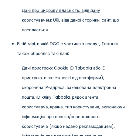
Дані про цифрову власність, відвідану
користувачем:
URL відвіданої сторінки, сайт, що
посилається
В тій мірі, в якій DCO є частиною послуг, Taboola
також обробляє такі дані:
Дані пристрою:
Cookie ID Taboola або ID
пристрою, в залежності від платформи),
скорочена IP-адреса, захешована електронна
пошта, ID кліку Taboola, рядок агента
користувача, країна, тип користувача, включаючи
інформацію про нового/повертаючого
користувача (якщо надано рекламодавцем),