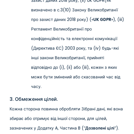
захист даних 2018 року, (ii) UK GDPR(як
визначено в с.3(10) Закону Великобританії
про захист даних 2018 року) («
UK GDPR
»), (iii)
Регламент Великобританії про
конфіденційність та електронні комунікації
(Директива ЄС) 2003 року, та (iv) будь-які
інші закони Великобританії, прийняті
відповідно до (i), (ii) або (iii), кожен з яких
може бути змінений або скасований час від
часу.
3. Обмеження цілей.
Кожна сторона повинна обробляти Зібрані дані, які вона
збирає або отримує від іншої сторони, для цілей,
зазначених у Додатку A, Частина B (“
Дозволені цілі
“).