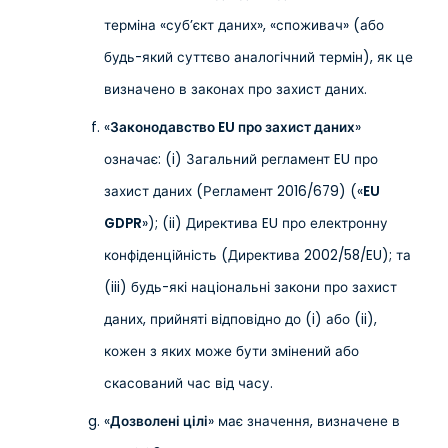
терміна «суб’єкт даних», «споживач» (або
будь-який суттєво аналогічний термін), як це
визначено в законах про захист даних.
«
Законодавство EU про захист даних
»
означає: (i) Загальний регламент EU про
захист даних (Регламент 2016/679) («
EU
GDPR
»); (ii) Директива EU про електронну
конфіденційність (Директива 2002/58/EU); та
(iii) будь-які національні закони про захист
даних, прийняті відповідно до (i) або (ii),
кожен з яких може бути змінений або
скасований час від часу.
«
Дозволені цілі
» має значення, визначене в