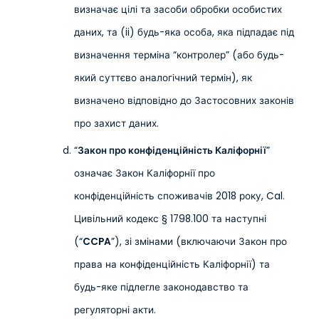
визначає цілі та засоби обробки особистих
даних, та (ii) будь-яка особа, яка підпадає під
визначення терміна “контролер” (або будь-
який суттєво аналогічний термін), як
визначено відповідно до Застосовних законів
про захист даних.
“
Закон про конфіденційність Каліфорнії
”
означає Закон Каліфорнії про
конфіденційність споживачів 2018 року, Cal.
Цивільний кодекс § 1798.100 та наступні
(“
CCPA
”), зі змінами (включаючи Закон про
права на конфіденційність Каліфорнії) та
будь-яке підлегле законодавство та
регуляторні акти.