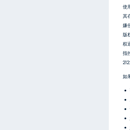
使
其在
嫌
版
权
指
21
如