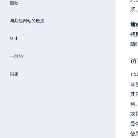
赔款
系
与其他网站的链接
通
些
终止
随
一般的
访
T
问题
或
其
利
或
受
使