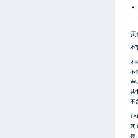
责
本
本
不
声
其
不
T
其
接