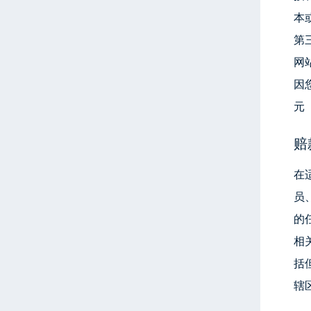
本
第
网
因
元（
赔
在
员
的
相
括
辖