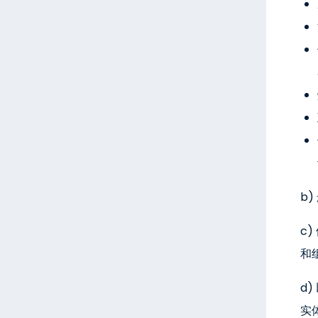
b
c
和
d
实