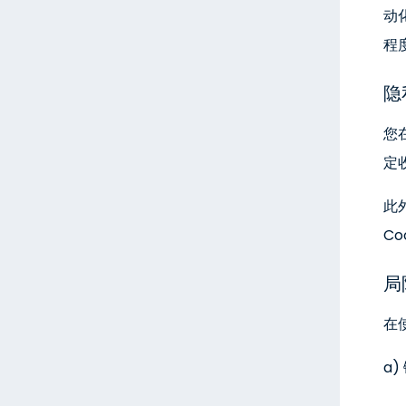
动
程
隐
您
定
此
C
局
在
a