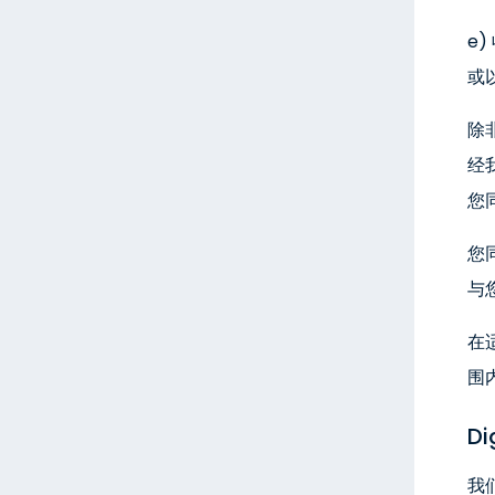
e
或
除
经
您
您
与
在
围
Di
我