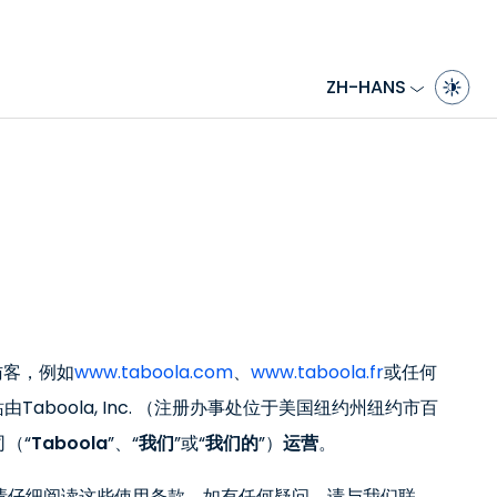
ZH-HANS
访客，例如
www.taboola.com
、
www.taboola.fr
或任何
由Taboola, Inc. （注册办事处位于美国纽约州纽约市百
司（“
Taboola
”、“
我们
”或“
我们的
”）
运营
。
请仔细阅读这些使用条款，如有任何疑问，请与我们联