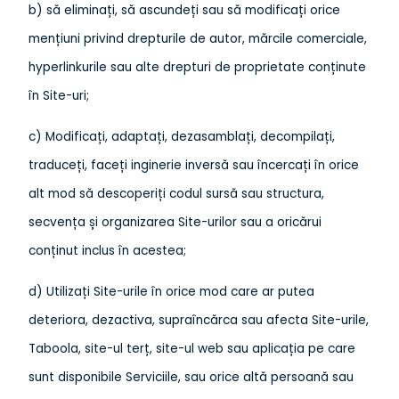
b) să eliminați, să ascundeți sau să modificați orice
mențiuni privind drepturile de autor, mărcile comerciale,
hyperlinkurile sau alte drepturi de proprietate conținute
în Site-uri;
c) Modificați, adaptați, dezasamblați, decompilați,
traduceți, faceți inginerie inversă sau încercați în orice
alt mod să descoperiți codul sursă sau structura,
secvența și organizarea Site-urilor sau a oricărui
conținut inclus în acestea;
d) Utilizați Site-urile în orice mod care ar putea
deteriora, dezactiva, supraîncărca sau afecta Site-urile,
Taboola, site-ul terț, site-ul web sau aplicația pe care
sunt disponibile Serviciile, sau orice altă persoană sau