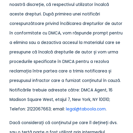
noastră discreție, că respectivul utilizator încalcă
aceste drepturi. După primirea unei notificări
corespunzătoare privind încălcarea drepturilor de autor
în conformitate cu DMCA, vom răspunde prompt pentru
a elimina sau a dezactiva accesul la materialul care se
presupune că încalcă drepturile de autor și vom urma
procedurile specificate în DMCA pentru a rezolva
reclamația între partea care a trimis notificarea și
presupusul infractor care a furnizat conținutul în cauză.
Notificările trebuie adresate către: DMCA Agent, 16
Madison Square West, etajul 7, New York, NY 10010;
Telefon: 2122067663; email:
legal@taboola.com
.
Dacă considerați că conținutul pe care îl dețineți dvs.
sau o terță parte a fost utilizat prin intermediul