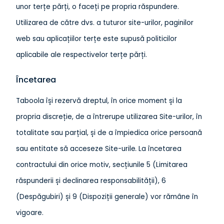
unor terțe părți, o faceți pe propria răspundere.
Utilizarea de către dvs. a tuturor site-urilor, paginilor
web sau aplicațiilor terțe este supusă politicilor
aplicabile ale respectivelor terțe părți.
Încetarea
Taboola își rezervă dreptul, în orice moment și la
propria discreție, de a întrerupe utilizarea Site-urilor, în
totalitate sau parțial, și de a împiedica orice persoană
sau entitate să acceseze Site-urile
.
La încetarea
contractului din orice motiv, secțiunile 5 (Limitarea
răspunderii și declinarea responsabilității), 6
(Despăgubiri) și 9 (Dispoziții generale) vor rămâne în
vigoare.