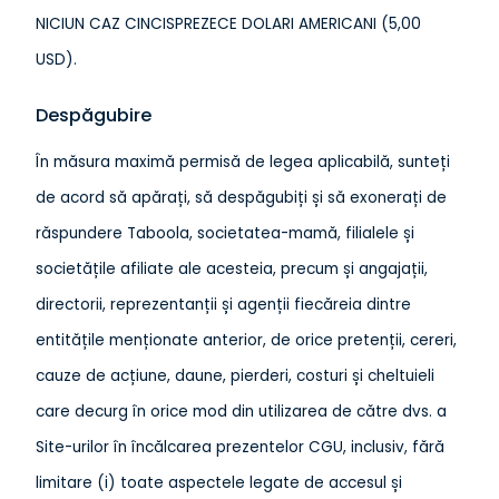
NICIUN CAZ CINCISPREZECE DOLARI AMERICANI (5,00
USD).
Despăgubire
În măsura maximă permisă de legea aplicabilă, sunteți
de acord să apărați, să despăgubiți și să exonerați de
răspundere Taboola, societatea-mamă, filialele și
societățile afiliate ale acesteia, precum și angajații,
directorii, reprezentanții și agenții fiecăreia dintre
entitățile menționate anterior, de orice pretenții, cereri,
cauze de acțiune, daune, pierderi, costuri și cheltuieli
care decurg în orice mod din utilizarea de către dvs. a
Site-urilor în încălcarea prezentelor CGU, inclusiv, fără
limitare (i) toate aspectele legate de accesul și