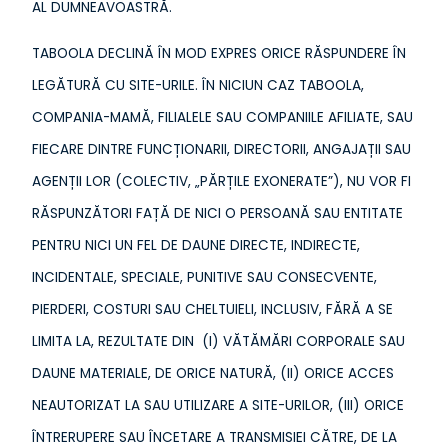
AL DUMNEAVOASTRĂ.
TABOOLA DECLINĂ ÎN MOD EXPRES ORICE RĂSPUNDERE ÎN
LEGĂTURĂ CU SITE-URILE. ÎN NICIUN CAZ TABOOLA,
COMPANIA-MAMĂ, FILIALELE SAU COMPANIILE AFILIATE, SAU
FIECARE DINTRE FUNCȚIONARII, DIRECTORII, ANGAJAȚII SAU
AGENȚII LOR (COLECTIV, „PĂRȚILE EXONERATE”), NU VOR FI
RĂSPUNZĂTORI FAȚĂ DE NICI O PERSOANĂ SAU ENTITATE
PENTRU NICI UN FEL DE DAUNE DIRECTE, INDIRECTE,
INCIDENTALE, SPECIALE, PUNITIVE SAU CONSECVENTE,
PIERDERI, COSTURI SAU CHELTUIELI, INCLUSIV, FĂRĂ A SE
LIMITA LA, REZULTATE DIN (I) VĂTĂMĂRI CORPORALE SAU
DAUNE MATERIALE, DE ORICE NATURĂ, (II) ORICE ACCES
NEAUTORIZAT LA SAU UTILIZARE A SITE-URILOR, (III) ORICE
ÎNTRERUPERE SAU ÎNCETARE A TRANSMISIEI CĂTRE, DE LA