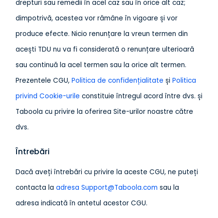
drepturi sau remedii în acel caz sau în orice alt caz;
dimpotrivă, acestea vor rămâne în vigoare și vor
produce efecte. Nicio renunțare la vreun termen din
acești TDU nu va fi considerată o renunțare ulterioară
sau continuă la acel termen sau la orice alt termen.
Prezentele CGU,
Politica
de confidențialitate
și
Politica
privind Cookie-urile
constituie întregul acord între dvs. și
Taboola cu privire la oferirea Site-urilor noastre către
dvs.
Întrebări
Dacă aveți întrebări cu privire la aceste CGU, ne puteți
contacta la
adresa
Support@Taboola.com
sau la
adresa indicată în antetul acestor CGU.