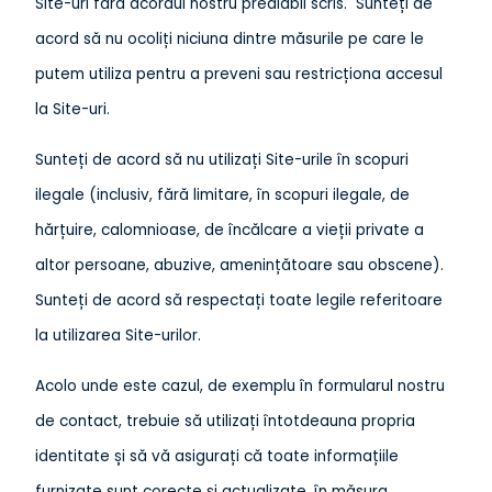
Site-uri fără acordul nostru prealabil scris. Sunteți de
acord să nu ocoliți niciuna dintre măsurile pe care le
putem utiliza pentru a preveni sau restricționa accesul
la Site-uri.
Sunteți de acord să nu utilizați Site-urile în scopuri
ilegale (inclusiv, fără limitare, în scopuri ilegale, de
hărțuire, calomnioase, de încălcare a vieții private a
altor persoane, abuzive, amenințătoare sau obscene).
Sunteți de acord să respectați toate legile referitoare
la utilizarea Site-urilor.
Acolo unde este cazul, de exemplu în formularul nostru
de contact, trebuie să utilizați întotdeauna propria
identitate și să vă asigurați că toate informațiile
furnizate sunt corecte și actualizate, în măsura