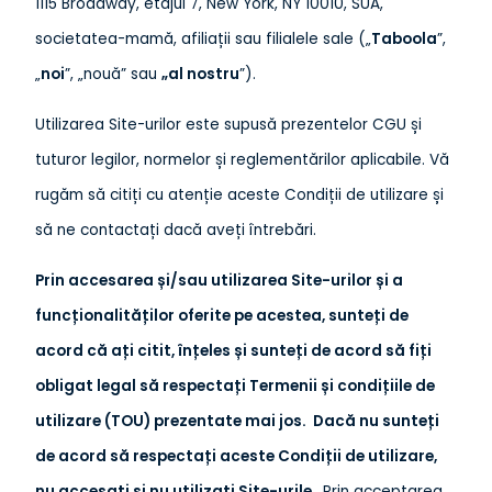
1115 Broadway, etajul 7, New York, NY 10010, SUA,
societatea-mamă, afiliații sau filialele sale („
Taboola
”,
„
noi
”, „nouă” sau
„al nostru
”).
Utilizarea Site-urilor este supusă prezentelor CGU și
tuturor legilor, normelor și reglementărilor aplicabile. Vă
rugăm să citiți cu atenție aceste Condiții de utilizare și
să ne contactați dacă aveți întrebări.
Prin accesarea și/sau utilizarea Site-urilor și a
funcționalităților oferite pe acestea, sunteți de
acord că ați citit, înțeles și sunteți de acord să fiți
obligat legal să respectați Termenii și condițiile de
utilizare (TOU) prezentate mai jos. Dacă nu sunteți
de acord să respectați aceste Condiții de utilizare,
nu accesați și nu utilizați Site-urile.
Prin acceptarea