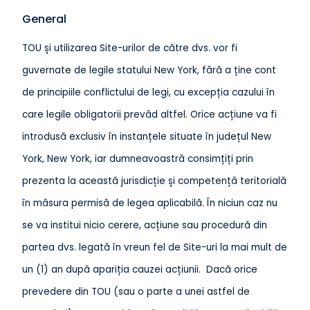
General
TOU și utilizarea Site-urilor de către dvs. vor fi
guvernate de legile statului New York, fără a ține cont
de principiile conflictului de legi, cu excepția cazului în
care legile obligatorii prevăd altfel. Orice acțiune va fi
introdusă exclusiv în instanțele situate în județul New
York, New York, iar dumneavoastră consimțiți prin
prezenta la această jurisdicție și competență teritorială
în măsura permisă de legea aplicabilă. În niciun caz nu
se va institui nicio cerere, acțiune sau procedură din
partea dvs. legată în vreun fel de Site-uri la mai mult de
un (1) an după apariția cauzei acțiunii. Dacă orice
prevedere din TOU (sau o parte a unei astfel de