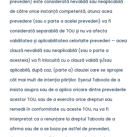
prevederi) este considerată nevalidă sau neaplicabilă
de către orice instanță competentă, atunci acea
prevedere (sau o parte a acelei prevederi) va fi
considerată separabilă de TOU și nu va afecta
validitatea și aplicabilitatea celorlalte prevederi — acea
clauză nevalidă sau neaplicabilă (sau o parte a
acesteia) va fi înlocuită cu o clauză validă și/sau
aplicabilă, după caz, (parte a) clauzei care se apropie
cât mai mult de intenția părților. Eșecul Taboola de a
insista asupra sau de a aplica oricare dintre prevederile
acestor TOU, sau de a exercita orice drepturi sau
remedii în conformitate cu aceste TOU, nu va fi
interpretat ca o renunțare la dreptul Taboola de a
afirma sau de a se baza pe astfel de prevederi,