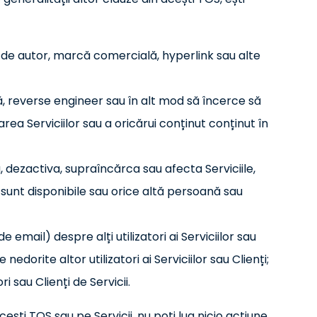
 de autor, marcă comercială, hyperlink sau alte
 reverse engineer sau în alt mod să încerce să
ea Serviciilor sau a oricărui conținut conținut în
 dezactiva, supraîncărca sau afecta Serviciile,
e sunt disponibile sau orice altă persoană sau
 email) despre alți utilizatori ai Serviciilor sau
edorite altor utilizatori ai Serviciilor sau Clienți;
 sau Clienți de Servicii.
ești TOS sau pe Servicii, nu poți lua nicio acțiune