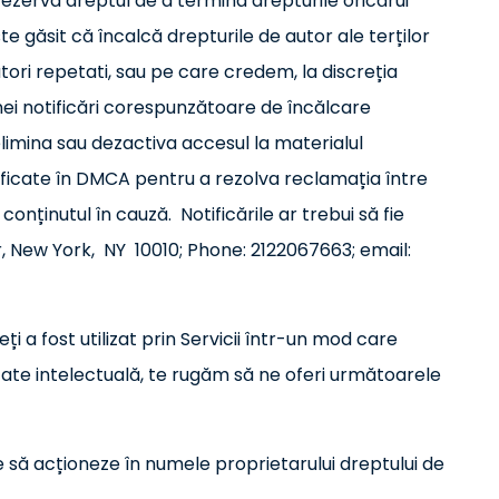
rezerva dreptul de a termina drepturile oricărui
ste găsit că încalcă drepturile de autor ale terților
ători repetati, sau pe care credem, la discreția
nei notificări corespunzătoare de încălcare
mina sau dezactiva accesul la materialul
ificate în DMCA pentru a rezolva reclamația între
onținutul în cauză. Notificările ar trebui să fie
, New York, NY 10010; Phone: 2122067663; emai
l:
ți a fost utilizat prin Servicii într-un mod care
etate intelectuală, te rugăm să ne oferi următoarele
 să acționeze în numele proprietarului dreptului de