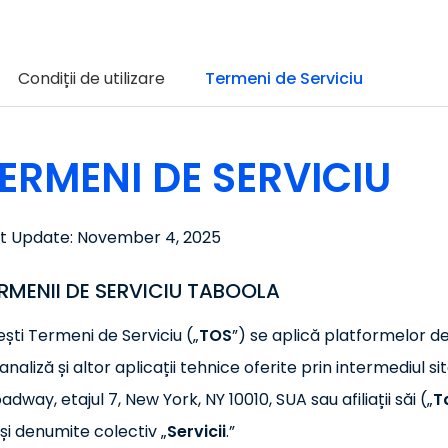
Condiții de utilizare
Termeni de Serviciu
ERMENI DE SERVICIU
st Update: November 4, 2025
RMENII DE SERVICIU TABOOLA
ști Termeni de Serviciu („
TOS
”) se aplică platformelor de
analiză și altor aplicații tehnice oferite prin intermediul si
adway, etajul 7, New York, NY 10010, SUA sau afiliații săi („
T
 și denumite colectiv „
Servicii
.”