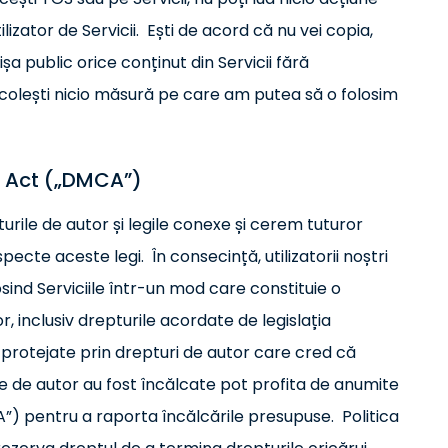
ilizator de Servicii. Ești de acord că nu vei copia,
ișa public orice conținut din Servicii fără
ocolești nicio măsură pe care am putea să o folosim
t Act („DMCA”)
rile de autor și legile conexe și cerem tuturor
pecte aceste legi. În consecință, utilizatorii noștri
osind Serviciile într-un mod care constituie o
r, inclusiv drepturile acordate de legislația
r protejate prin drepturi de autor care cred că
le de autor au fost încălcate pot profita de anumite
CA”) pentru a raporta încălcările presupuse. Politica