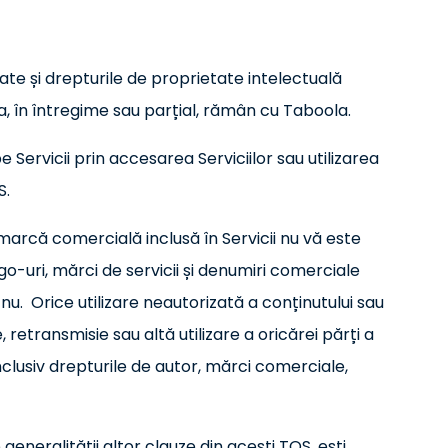
ate și drepturile de proprietate intelectuală
ra, în întregime sau parțial, rămân cu Taboola.
pe Servicii prin accesarea Serviciilor sau utilizarea
S.
 marcă comercială inclusă în Servicii nu vă este
o-uri, mărci de servicii și denumiri comerciale
 nu. Orice utilizare neautorizată a conținutului sau
 retransmisie sau altă utilizare a oricărei părți a
inclusiv drepturile de autor, mărci comerciale,
generalității altor clauze din acești TOS, ești