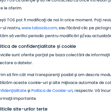
ști TOS cu atenție și să ne contactezi cu orice întrebări p
e le oferim.
ști TOS pot fi modificați de noi în orice moment. Poți re
e-ul nostru,
www.taboola.com
, sau făcând clic pe pictog
ităm să verifici periodic pentru modificări și/sau actualiză
litica de confidențialitate și cookie
viciile sunt oferite parțial pe baza colectării de informați
ectare a datelor.
im să fim cât mai transparenți posibil și am descris mod
utilizăm aceste cookie-uri și alte mijloace automate de co
fidențialitate
și
Politica de Cookie-uri
, respectiv. Vă înc
ormații importante.
iticile site-urilor terțe