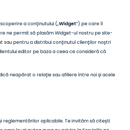
escoperire a conținutului („
Widget
”) pe care îl
, care ne permit să plasăm Widget-ul nostru pe site-
ut sau pentru a distribui conținutul clienților noștri
i clientului editor pe baza a ceea ce consideră că
dică neapărat o relație sau afiliere între noi și acele
 și reglementărilor aplicabile. Te invităm să citești