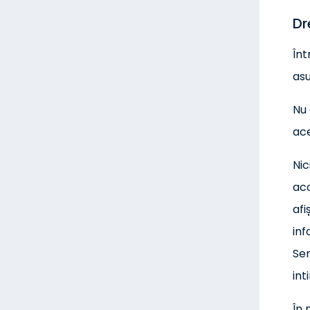
Dr
Înt
asu
Nu 
ace
Nic
aco
afi
inf
Ser
int
În 