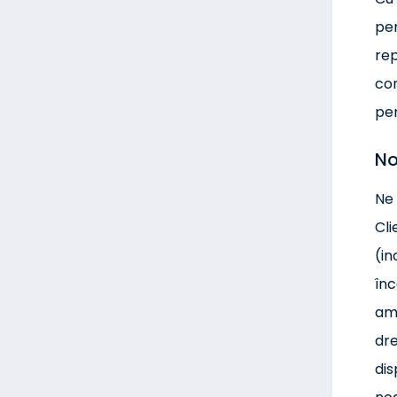
pen
rep
con
pen
No
Ne 
Cli
(in
înc
ame
dre
dis