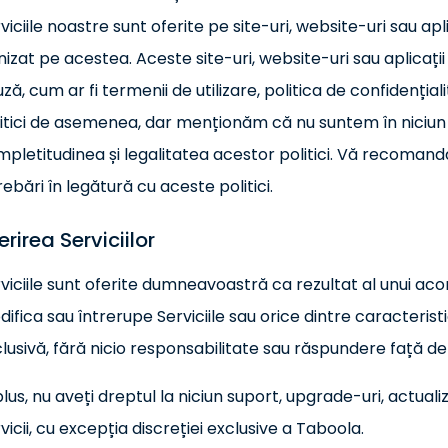
viciile noastre sunt oferite pe site-uri, website-uri sau ap
nizat pe acestea. Aceste site-uri, website-uri sau aplicații 
ză, cum ar fi termenii de utilizare, politica de confidenția
itici de asemenea, dar menționăm că nu suntem în niciun 
pletitudinea și legalitatea acestor politici. Vă recomand
rebări în legătură cu aceste politici.
erirea Serviciilor
viciile sunt oferite dumneavoastră ca rezultat al unui acord
ifica sau întrerupe Serviciile sau orice dintre caracterist
lusivă, fără nicio responsabilitate sau răspundere față 
plus, nu aveți dreptul la niciun suport, upgrade-uri, actual
vicii, cu excepția discreției exclusive a Taboola.