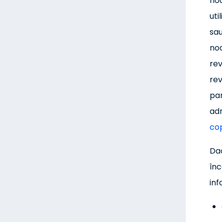
noa
uti
sau
noa
rev
rev
par
adr
co
Dac
înc
inf