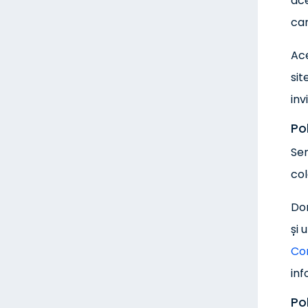
ace
car
Ace
sit
inv
Po
Ser
col
Dor
și 
Con
inf
Pol