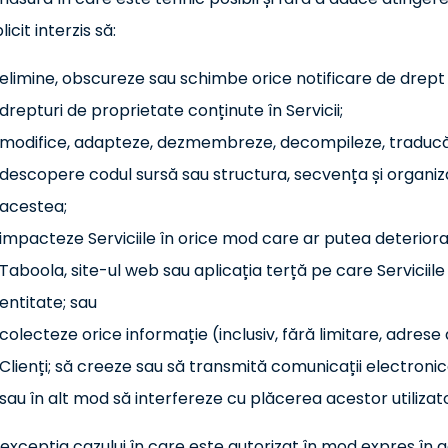
licit interzis să:
elimine, obscureze sau schimbe orice notificare de drept
drepturi de proprietate conținute în Servicii;
modifice, adapteze, dezmembreze, decompileze, traducă,
descopere codul sursă sau structura, secvența și organizar
acestea;
impacteze Serviciile în orice mod care ar putea deteriora,
Taboola, site-ul web sau aplicația terță pe care Serviciil
entitate; sau
colecteze orice informație (inclusiv, fără limitare, adrese de
Clienți; să creeze sau să transmită comunicații electronice n
sau în alt mod să interfereze cu plăcerea acestor utilizatori
excepția cazului în care este autorizat în mod expres în ac