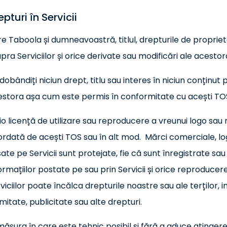
epturi în Servicii
re Taboola și dumneavoastră, titlul, drepturile de propriet
pra Serviciilor și orice derivate sau modificări ale acesto
dobândiți niciun drept, titlu sau interes în niciun conținut 
stora așa cum este permis în conformitate cu acești TO
io licență de utilizare sau reproducere a vreunui logo sau
rdată de acești TOS sau în alt mod. Mărci comerciale, log
șate pe Servicii sunt protejate, fie că sunt înregistrate sau
ormațiilor postate pe sau prin Servicii și orice reproducere,
viciilor poate încălca drepturile noastre sau ale terților, 
imitate, publicitate sau alte drepturi.
măsura în care este tehnic posibil și fără a aduce atingere 