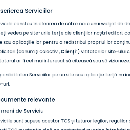
scrierea Serviciilor
viciile constau în oferirea de către noi a unui widget de d
eți vedea pe site-urile terțe ale clienților noștri editori
le sau aplicațiile lor pentru a redistribui propriul lor conțin
licitari (denumiți colectiv „
Clienți
”) vizitatorilor site-ulu
itatorul ar fi cel mai interesat să citească sau să vizioneze.
ponibilitatea Serviciilor pe un site sau aplicație terță nu in
e-uri.
cumente relevante
rmeni de Serviciu
viciile sunt supuse acestor TOS și tuturor legilor, regulilor