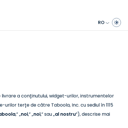
RO
 livrare a conținutului, widget-urilor, instrumentelor
te-urilor terțe de către Taboola, Inc. cu sediul în 1115
aboola
,” „
noi
,” „
noi
,” sau „
al nostru
”), descrise mai