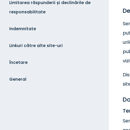
Limitarea răspunderii și declinările de
De
responsabilitate
Ser
Indemnitate
put
uri
Linkuri către alte site-uri
pub
viz
Încetare
Dis
General
sit
Do
Te
Ser