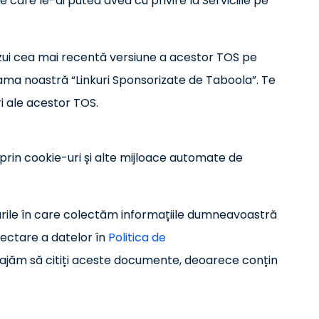
e care le-ai putea avea cu privire la Serviciile pe
vizui cea mai recentă versiune a acestor TOS pe
rama noastră “Linkuri Sponsorizate de Taboola”. Te
ri ale acestor TOS.
i prin cookie-uri și alte mijloace automate de
urile în care colectăm informațiile dumneavoastră
lectare a datelor în
Politica de
urajăm să citiți aceste documente, deoarece conțin