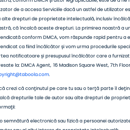
stră, conform DMCA și altor legi aplicabile, este de a ne 
lizator de a accesa Serviciile dacă un astfel de utilizator e
 alte drepturi de proprietate intelectuală, inclusiv încălc
stră, că încalcă aceste drepturi. La primirea noastră a u
endicată conform DMCA, vom răspunde rapid pentru a eli
endicat ca fiind încălcător și vom urma procedurile spec
tea notificatoare și presupusul încălcător care a furnizat c
esate la: DMCA Agent, 16 Madison Square West, 7th Floor
pyright@taboola.com
.
ă crezi că conținutul pe care tu sau o terță parte îl deține
alcă drepturile tale de autor sau alte drepturi de propri
ormații:
o semnătură electronică sau fizică a persoanei autorizate