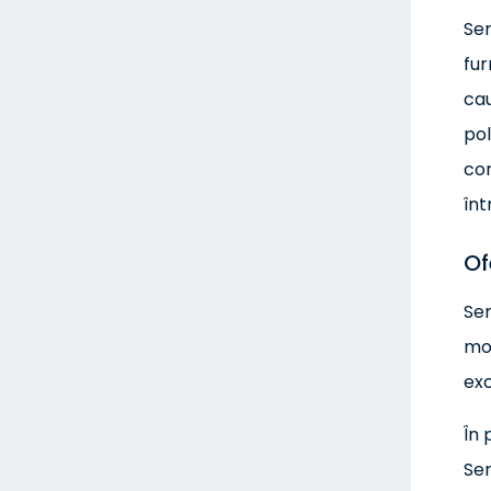
Ser
fur
cau
pol
com
înt
Of
Ser
mod
exc
În 
Ser