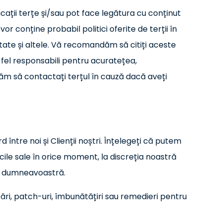
licații terțe și/sau pot face legătura cu conținut
vor conține probabil politici oferite de terții în
litate și altele. Vă recomandăm să citiți aceste
fel responsabili pentru acuratețea,
ăm să contactați terțul în cauză dacă aveți
 între noi și Clienții noștri. Înțelegeți că putem
icile sale în orice moment, la discreția noastră
de dumneavoastră.
izări, patch-uri, îmbunătățiri sau remedieri pentru