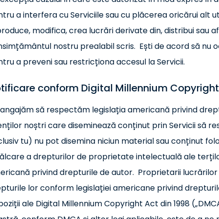
tru a interfera cu Serviciile sau cu plăcerea oricărui alt ut
roduce, modifica, crea lucrări derivate din, distribui sau af
simțământul nostru prealabil scris. Ești de acord să nu 
tru a preveni sau restricționa accesul la Servicii.
tificare conform Digital Millennium Copyrigh
angajăm să respectăm legislația americană privind dreptu
enților noștri care diseminează conținut prin Servicii să res
clusiv tu) nu pot disemina niciun material sau conținut fol
ălcare a drepturilor de proprietate intelectuală ale terțilo
ricană privind drepturile de autor. Proprietarii lucrărilo
pturile lor conform legislației americane privind drepturi
poziții ale Digital Millennium Copyright Act din 1998 („DM