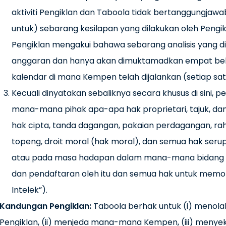
aktiviti Pengiklan dan Taboola tidak bertanggungjaw
untuk) sebarang kesilapan yang dilakukan oleh Peng
Pengiklan mengakui bahawa sebarang analisis yang d
anggaran dan hanya akan dimuktamadkan empat bela
kalendar di mana Kempen telah dijalankan (setiap sa
Kecuali dinyatakan sebaliknya secara khusus di sini,
mana-mana pihak apa-apa hak proprietari, tajuk, dan
hak cipta, tanda dagangan, pakaian perdagangan, ra
topeng, droit moral (hak moral), dan semua hak serup
atau pada masa hadapan dalam mana-mana bidang k
dan pendaftaran oleh itu dan semua hak untuk memo
Intelek”).
Kandungan Pengiklan
:
Taboola berhak untuk (i) menol
Pengiklan, (ii) menjeda mana-mana Kempen, (iii) menye