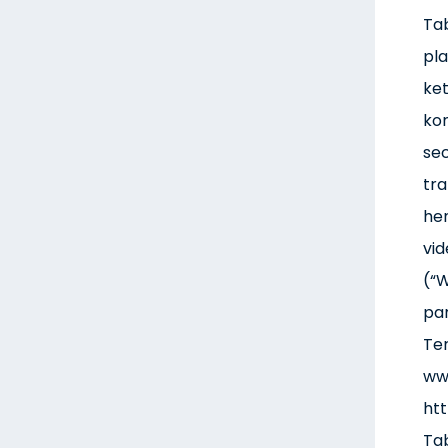
Ta
pl
ket
ko
sec
tra
hen
vi
(“W
pa
Te
www
ht
Ta