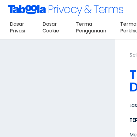
Dasar
Dasar
Terma
Terma
Privasi
Cookie
Penggunaan
Perkh
Sel
T
D
La
TE
Me