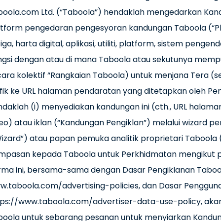
boola.com Ltd. (“Taboola”) hendaklah mengedarkan Kandu
atform pengedaran pengesyoran kandungan Taboola (“Pla
iga, harta digital, aplikasi, utiliti, platform, sistem pen
ngsi dengan atau di mana Taboola atau sekutunya memp
ara kolektif “Rangkaian Taboola) untuk menjana Tera (s
fik ke URL halaman pendaratan yang ditetapkan oleh Pen
daklah (i) menyediakan kandungan ini (cth., URL halaman
deo) atau iklan (“Kandungan Pengiklan”) melalui wizar
izard”) atau papan pemuka analitik proprietari Taboola 
mpasan kepada Taboola untuk Perkhidmatan mengikut par
rma ini, bersama-sama dengan Dasar Pengiklanan Taboola
.taboola.com/advertising-policies, dan Dasar Pengguna
tps://www.taboola.com/advertiser-data-use-policy, aka
boola untuk sebarang pesanan untuk menyiarkan Kandung