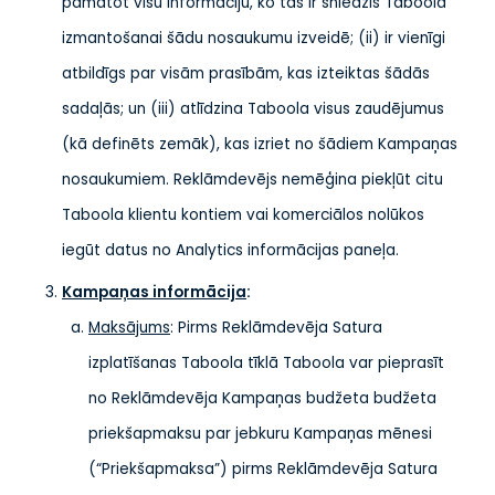
pamatot visu informāciju, ko tas ir sniedzis Taboola
izmantošanai šādu nosaukumu izveidē; (ii) ir vienīgi
atbildīgs par visām prasībām, kas izteiktas šādās
sadaļās; un (iii) atlīdzina Taboola visus zaudējumus
(kā definēts zemāk), kas izriet no šādiem Kampaņas
nosaukumiem. Reklāmdevējs nemēģina piekļūt citu
Taboola klientu kontiem vai komerciālos nolūkos
iegūt datus no Analytics informācijas paneļa.
Kampaņas informācija
:
Maksājums
: Pirms Reklāmdevēja Satura
izplatīšanas Taboola tīklā Taboola var pieprasīt
no Reklāmdevēja Kampaņas budžeta budžeta
priekšapmaksu par jebkuru Kampaņas mēnesi
(“Priekšapmaksa”) pirms Reklāmdevēja Satura