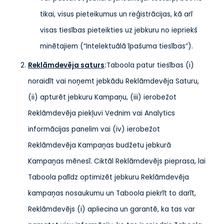
tikai, visus pieteikumus un reģistrācijas, kā arī
visas tiesības pieteikties uz jebkuru no iepriekš
minētajiem (“Intelektuālā īpašuma tiesības”).
Reklāmdevēja saturs
:
Taboola patur tiesības (i)
noraidīt vai noņemt jebkādu Reklāmdevēja Saturu,
(ii) apturēt jebkuru Kampaņu, (iii) ierobežot
Reklāmdevēja piekļuvi Vednim vai Analytics
informācijas panelim vai (iv) ierobežot
Reklāmdevēja Kampaņas budžetu jebkurā
Kampaņas mēnesī. Ciktāl Reklāmdevējs pieprasa, lai
Taboola palīdz optimizēt jebkuru Reklāmdevēja
kampaņas nosaukumu un Taboola piekrīt to darīt,
Reklāmdevējs (i) apliecina un garantē, ka tas var