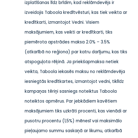
izplatīšanas līdz brīdim, kad reklāmdevējs ir
izveidojis Taboola kredītvēsturi, kas tiek veikta ar
kredītkarti, izmantojot Vedni. Visiem
maksājumiem, kas veikti ar kredītkarti, tiks
piemērota apstrādes maksa 2.0% – 3.5%
(atkarībā no reģiona) par katru darījumu, kas tiks
atspoguļota rēķinā. Ja priekšapmaksa netiek
veikta, Taboola iekasēs maksu no reklāmdevēja
iesniegtās kredītkartes, izmantojot vedni, tiklīdz
kampaņas tēriņi sasniegs noteiktus Taboola
noteiktos apmērus. Par jebkādiem kavētiem
maksājumiem tiks uzkrāti procenti, kas vienādi ar
pusotru procentu (1,5%) mēnesī vai maksimālo
pieļaujamo summu saskaņā ar likumu, atkarībā