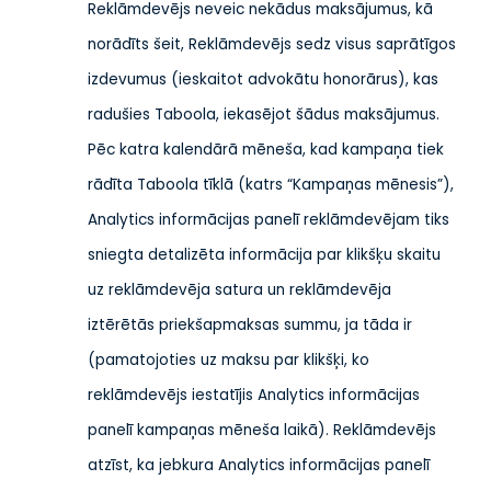
Reklāmdevējs neveic nekādus maksājumus, kā
norādīts šeit, Reklāmdevējs sedz visus saprātīgos
izdevumus (ieskaitot advokātu honorārus), kas
radušies Taboola, iekasējot šādus maksājumus.
Pēc katra kalendārā mēneša, kad kampaņa tiek
rādīta Taboola tīklā (katrs “Kampaņas mēnesis”),
Analytics informācijas panelī reklāmdevējam tiks
sniegta detalizēta informācija par klikšķu skaitu
uz reklāmdevēja satura un reklāmdevēja
iztērētās priekšapmaksas summu, ja tāda ir
(pamatojoties uz maksu par klikšķi, ko
reklāmdevējs iestatījis Analytics informācijas
panelī kampaņas mēneša laikā). Reklāmdevējs
atzīst, ka jebkura Analytics informācijas panelī