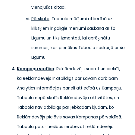
vienojušās citādi.
Pārskata
: Taboola mērījumi attiecībā uz
klikšķiem ir galīgie mērījumi saskaņā ar šo
Līgumu un tiks izmantoti, lai aprēķinātu
summas, kas pienākas Taboola saskaņā ar šo
Līgumu.
Kampaņu vadība
: Reklāmdevējs saprot un piekrīt,
ka Reklāmdevējs ir atbildīgs par savām darbībām
Analytics informācijas panelī attiecībā uz Kampaņu.
Taboola nepārskatīs Reklāmdevēja aktivitātes, un
Taboola nav atbildīgs par jebkādām kļūdām, ko
Reklāmdevējs pieļāvis savas Kampaņas pārvaldībā.
Taboola patur tiesības ierobežot reklāmdevēja