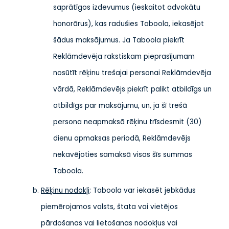
saprātīgos izdevumus (ieskaitot advokātu
honorārus), kas radušies Taboola, iekasējot
šādus maksājumus. Ja Taboola piekrīt
Reklāmdevēja rakstiskam pieprasījumam
nosūtīt rēķinu trešajai personai Reklāmdevēja
vārdā, Reklāmdevējs piekrīt palikt atbildīgs un
atbildīgs par maksājumu, un, ja šī trešā
persona neapmaksā rēķinu trīsdesmit (30)
dienu apmaksas periodā, Reklāmdevējs
nekavējoties samaksā visas šīs summas
Taboola.
Rēķinu nodokļi
: Taboola var iekasēt jebkādus
piemērojamos valsts, štata vai vietējos
pārdošanas vai lietošanas nodokļus vai