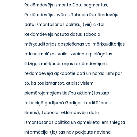
Reklāmdevējs izmanto Datu segmentus,
Reklāmdevējs ievēros Taboola Reklāmdevēju
datu izmantošanas politiku; (viii) ciktāl
Reklāmdevējs nosūta datus Taboola
mērķauditorijas apspiešanas vai mērķauditorijas
atlases nolūkos vai
lai izveidotu pielāgotas
līdzīgas mērķauditorijas reklāmdevējam,
reklāmdevēja apkopotie dati un norādījumi par
to, kā tos izmantot, atbilst visiem
piemērojamajiem tiesību aktiem
(tostarp
attiecīgā gadījumā Godīgas kreditēšanas
likums),
Taboola reklāmdevēju datu
izmantošanas politika un apmeklētājiem sniegtā
informācija;
(ix) tas nav pakļauts nevienai