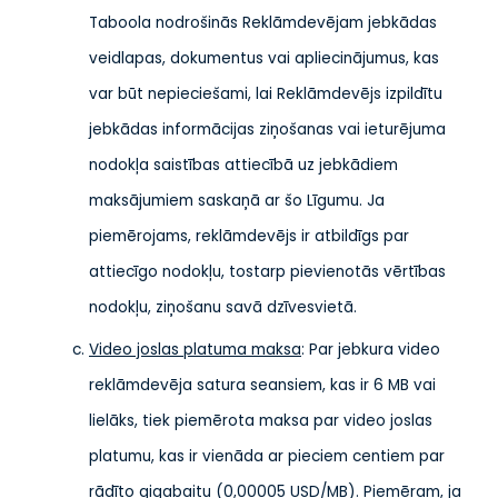
Taboola nodrošinās Reklāmdevējam jebkādas
veidlapas, dokumentus vai apliecinājumus, kas
var būt nepieciešami, lai Reklāmdevējs izpildītu
jebkādas informācijas ziņošanas vai ieturējuma
nodokļa saistības attiecībā uz jebkādiem
maksājumiem saskaņā ar šo Līgumu. Ja
piemērojams, reklāmdevējs ir atbildīgs par
attiecīgo nodokļu, tostarp pievienotās vērtības
nodokļu, ziņošanu savā dzīvesvietā.
Video joslas platuma maksa
: Par jebkura video
reklāmdevēja satura seansiem, kas ir 6 MB vai
lielāks, tiek piemērota maksa par video joslas
platumu, kas ir vienāda ar pieciem centiem par
rādīto gigabaitu (0,00005 USD/MB). Piemēram, ja