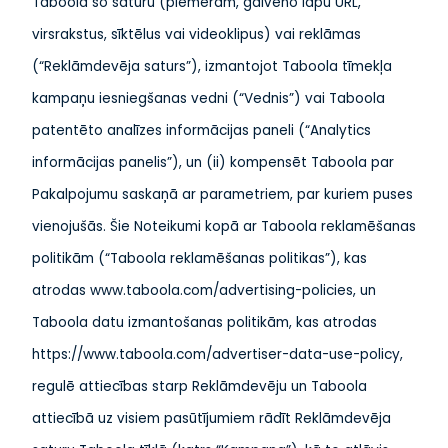
Taboola šo saturu (piemēram, galveno lapu URL,
virsrakstus, sīktēlus vai videoklipus) vai reklāmas
(“Reklāmdevēja saturs”), izmantojot Taboola tīmekļa
kampaņu iesniegšanas vedni (“Vednis”) vai Taboola
patentēto analīzes informācijas paneli (“Analytics
informācijas panelis”), un (ii) kompensēt Taboola par
Pakalpojumu saskaņā ar parametriem, par kuriem puses
vienojušās. Šie Noteikumi kopā ar Taboola reklamēšanas
politikām (“Taboola reklamēšanas politikas”), kas
atrodas www.taboola.com/advertising-policies, un
Taboola datu izmantošanas politikām, kas atrodas
https://www.taboola.com/advertiser-data-use-policy,
regulē attiecības starp Reklāmdevēju un Taboola
attiecībā uz visiem pasūtījumiem rādīt Reklāmdevēja