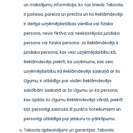
un maksājumu informācija, ko tas sniedz Taboola,
ir patiesa, pareiza un precīza un ka Reklāmdevējs
ir derīga uzņēmējdarbības vienība vai fiziska
persona, nevis fiktīva vai neeksistējoša juridiska
persona vai fiziska persona. Ja Reklāmdevējs ir
juridiska persona, kas veic uzņēmējdarbību kā,
Reklāmdevējs piekrīt, ka uzņēmums, kas veic
uzņēmējdarbību kā Reklāmdevējs saskaņā ar šo
Līgumu, ir atbildīgs par visām Reklāmdevēja
saistībām saskaņā ar šo Līgumu un ka persona,
kas izpilda šo Līgumu Reklāmdevēja vārdā, piekrīt
būt personīgi saistoša šī punkta noteikumiem un
personīgi atbildīga par jebkuru to pārkāpumu.
Taboola apliecinājumi un garantijas: Taboola