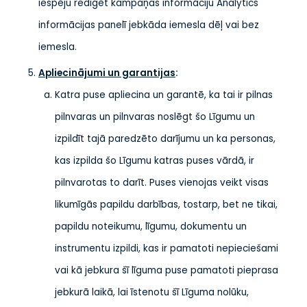
iespēju rediģēt kampaņas informāciju Analytics
informācijas panelī jebkāda iemesla dēļ vai bez
iemesla.
Apliecinājumi un garantijas
:
Katra puse apliecina un garantē, ka tai ir pilnas
pilnvaras un pilnvaras noslēgt šo Līgumu un
izpildīt tajā paredzēto darījumu un ka personas,
kas izpilda šo Līgumu katras puses vārdā, ir
pilnvarotas to darīt. Puses vienojas veikt visas
likumīgās papildu darbības, tostarp, bet ne tikai,
papildu noteikumu, līgumu, dokumentu un
instrumentu izpildi, kas ir pamatoti nepieciešami
vai kā jebkura šī līguma puse pamatoti pieprasa
jebkurā laikā, lai īstenotu šī Līguma nolūku,