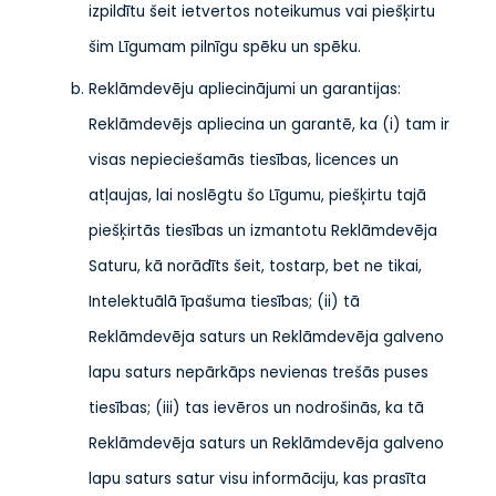
izpildītu šeit ietvertos noteikumus vai piešķirtu
šim Līgumam pilnīgu spēku un spēku.
Reklāmdevēju apliecinājumi un garantijas:
Reklāmdevējs apliecina un garantē, ka (i) tam ir
visas nepieciešamās tiesības, licences un
atļaujas, lai noslēgtu šo Līgumu, piešķirtu tajā
piešķirtās tiesības un izmantotu Reklāmdevēja
Saturu, kā norādīts šeit, tostarp, bet ne tikai,
Intelektuālā īpašuma tiesības; (ii) tā
Reklāmdevēja saturs un Reklāmdevēja galveno
lapu saturs nepārkāps nevienas trešās puses
tiesības; (iii) tas ievēros un nodrošinās, ka tā
Reklāmdevēja saturs un Reklāmdevēja galveno
lapu saturs satur visu informāciju, kas prasīta