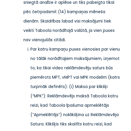
sniegtā analīze ir aplēse un tiks pabeigta tikai
pēc četrpadsmit (14) kampaņas mēneša
dienām. Skaidrības labad visi maksājumi tiek
veikti Taboola norādītajā valūtā, ja vien puses
nav vienojušās citādi.
Par katru kampaņu puses vienosies par vienu
no tālāk norādītajiem maksājumiem, izņemot
to, ka tikai video reklāmdevēju saturs būs
piemērots MPT, vMPT vai MPK modelim (katrs
turpmāk definēts): (i) Maksa par klikšķi
(“MPK”): Reklāmdevējs maksā Taboola katru
reizi, kad Taboola īpašuma apmeklētājs
(“Apmeklētājs”) noklikšķina uz Reklāmdevēja
Satura. Klikšķis tiks skaitīts katru reizi, kad