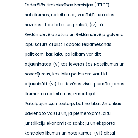
Federālās tirdzniecības komisijas (“FTC”)
noteikumos, noteikumos, vadlīnijās un citos
nozares standartos un praksē; (iv) tā
Reklāmdevēja saturs un Reklāmdevēja galveno
lapu saturs atbilst Taboola reklamēšanas
politikām, kas laiku pa laikam var tikt
atjauninātas; (v) tas ievēros šos Noteikumus un
nosacījumus, kas laiku pa laikam var tikt
atjaunināti; (vi) tas ievēros visus piemērojamos
likumus un noteikumus, izmantojot
Pakalpojumu;
un tostarp, bet ne tikai, Amerikas
Savienoto Valstu un, ja piemērojams, citu
jurisdikciju ekonomisko sankciju un eksporta
kontroles likumus un noteikumus
; (vii) ciktāl