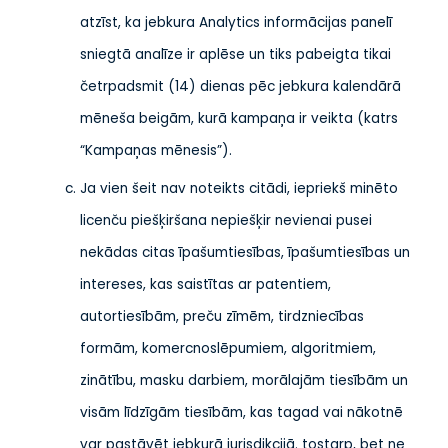
atzīst, ka jebkura Analytics informācijas panelī
sniegtā analīze ir aplēse un tiks pabeigta tikai
četrpadsmit (14) dienas pēc jebkura kalendārā
mēneša beigām, kurā kampaņa ir veikta (katrs
“Kampaņas mēnesis”).
Ja vien šeit nav noteikts citādi, iepriekš minēto
licenču piešķiršana nepiešķir nevienai pusei
nekādas citas īpašumtiesības, īpašumtiesības un
intereses, kas saistītas ar patentiem,
autortiesībām, preču zīmēm, tirdzniecības
formām, komercnoslēpumiem, algoritmiem,
zinātību, masku darbiem, morālajām tiesībām un
visām līdzīgām tiesībām, kas tagad vai nākotnē
var pastāvēt jebkurā jurisdikcijā. tostarp, bet ne