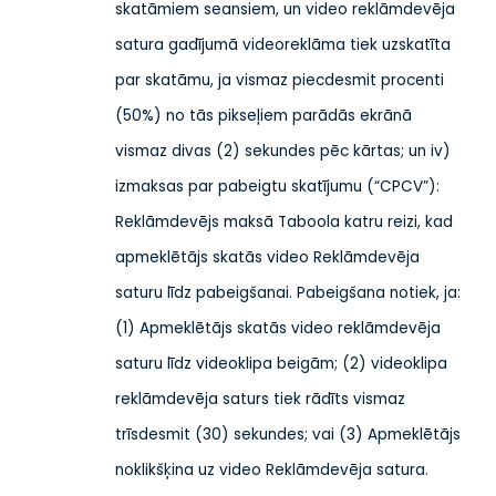
skatāmiem seansiem, un video reklāmdevēja
satura gadījumā videoreklāma tiek uzskatīta
par skatāmu, ja vismaz piecdesmit procenti
(50%) no tās pikseļiem parādās ekrānā
vismaz divas (2) sekundes pēc kārtas; un iv)
izmaksas par pabeigtu skatījumu (“CPCV”):
Reklāmdevējs maksā Taboola katru reizi, kad
apmeklētājs skatās video Reklāmdevēja
saturu līdz pabeigšanai. Pabeigšana notiek, ja:
(1) Apmeklētājs skatās video reklāmdevēja
saturu līdz videoklipa beigām; (2) videoklipa
reklāmdevēja saturs tiek rādīts vismaz
trīsdesmit (30) sekundes; vai (3) Apmeklētājs
noklikšķina uz video Reklāmdevēja satura.