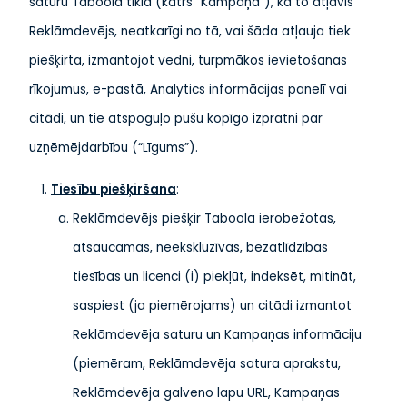
saturu Taboola tīklā (katrs “Kampaņa”), kā to atļāvis
Reklāmdevējs, neatkarīgi no tā, vai šāda atļauja tiek
piešķirta, izmantojot vedni, turpmākos ievietošanas
rīkojumus, e-pastā, Analytics informācijas panelī vai
citādi, un tie atspoguļo pušu kopīgo izpratni par
uzņēmējdarbību (“Līgums”).
Tiesību piešķiršana
:
Reklāmdevējs piešķir Taboola ierobežotas,
atsaucamas, neekskluzīvas, bezatlīdzības
tiesības un licenci (i) piekļūt, indeksēt, mitināt,
saspiest (ja piemērojams) un citādi izmantot
Reklāmdevēja saturu un Kampaņas informāciju
(piemēram, Reklāmdevēja satura aprakstu,
Reklāmdevēja galveno lapu URL, Kampaņas