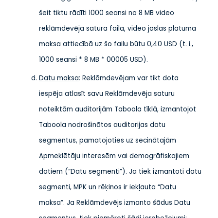
šeit tiktu rādīti 1000 seansi no 8 MB video
reklāmdevēja satura faila, video joslas platuma
maksa attiecībā uz šo failu būtu 0,40 USD (t. i.,
1000 seansi * 8 MB * 00005 USD).
Datu maksa
: Reklāmdevējam var tikt dota
iespēja atlasīt savu Reklāmdevēja saturu
noteiktām auditorijām Taboola tīklā, izmantojot
Taboola nodrošinātos auditorijas datu
segmentus, pamatojoties uz secinātajām
Apmeklētāju interesēm vai demogrāfiskajiem
datiem (“Datu segmenti”). Ja tiek izmantoti datu
segmenti, MPK un rēķinos ir iekļauta “Datu
maksa”. Ja Reklāmdevējs izmanto šādus Datu