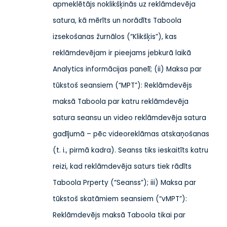
apmeklētājs noklikšķinās uz reklāmdevēja
satura, kā mērīts un norādīts Taboola
izsekošanas žurnālos (“Klikšķis”), kas
reklāmdevējam ir pieejams jebkurā laikā
Analytics informācijas panelī; (ii) Maksa par
tūkstoš seansiem (“MPT”): Reklāmdevējs
maksā Taboola par katru reklāmdevēja
satura seansu un video reklāmdevēja satura
gadījumā – pēc videoreklāmas atskaņošanas
(t. i., pirmā kadra). Seanss tiks ieskaitīts katru
reizi, kad reklāmdevēja saturs tiek rādīts
Taboola Prperty (“Seanss”); iii) Maksa par
tūkstoš skatāmiem seansiem (“vMPT”):
Reklāmdevējs maksā Taboola tikai par