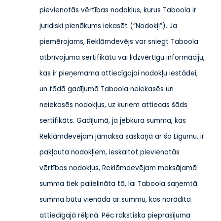
pievienotās vērtības nodokļus, kurus Taboola ir
juridiski pienākums iekasēt (“Nodokļi”). Ja
piemērojams, Reklāmdevējs var sniegt Taboola
atbrīvojuma sertifikātu vai līdzvērtīgu informāciju,
kas ir pieņemama attiecīgajai nodokļu iestādei,
un tādā gadījumā Taboola neiekasēs un
neiekasēs nodokļus, uz kuriem attiecas šāds
sertifikāts. Gadījumā, ja jebkura summa, kas
Reklāmdevējam jāmaksā saskaņā ar šo Līgumu, ir
pakļauta nodokļiem, ieskaitot pievienotās
vērtības nodokļus, Reklāmdevējam maksājamā
summa tiek palielināta tā, lai Taboola saņemtā
summa būtu vienāda ar summu, kas norādīta
attiecīgajā rēķinā. Pēc rakstiska pieprasījuma