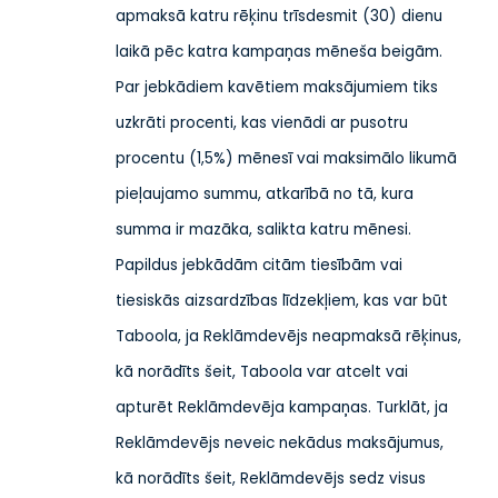
apmaksā katru rēķinu trīsdesmit (30) dienu
laikā pēc katra kampaņas mēneša beigām.
Par jebkādiem kavētiem maksājumiem tiks
uzkrāti procenti, kas vienādi ar pusotru
procentu (1,5%) mēnesī vai maksimālo likumā
pieļaujamo summu, atkarībā no tā, kura
summa ir mazāka, salikta katru mēnesi.
Papildus jebkādām citām tiesībām vai
tiesiskās aizsardzības līdzekļiem, kas var būt
Taboola, ja Reklāmdevējs neapmaksā rēķinus,
kā norādīts šeit, Taboola var atcelt vai
apturēt Reklāmdevēja kampaņas. Turklāt, ja
Reklāmdevējs neveic nekādus maksājumus,
kā norādīts šeit, Reklāmdevējs sedz visus