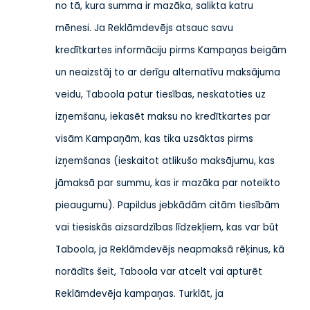
no tā, kura summa ir mazāka, salikta katru
mēnesi. Ja Reklāmdevējs atsauc savu
kredītkartes informāciju pirms Kampaņas beigām
un neaizstāj to ar derīgu alternatīvu maksājuma
veidu, Taboola patur tiesības, neskatoties uz
izņemšanu, iekasēt maksu no kredītkartes par
visām Kampaņām, kas tika uzsāktas pirms
izņemšanas (ieskaitot atlikušo maksājumu, kas
jāmaksā par summu, kas ir mazāka par noteikto
pieaugumu). Papildus jebkādām citām tiesībām
vai tiesiskās aizsardzības līdzekļiem, kas var būt
Taboola, ja Reklāmdevējs neapmaksā rēķinus, kā
norādīts šeit, Taboola var atcelt vai apturēt
Reklāmdevēja kampaņas. Turklāt, ja