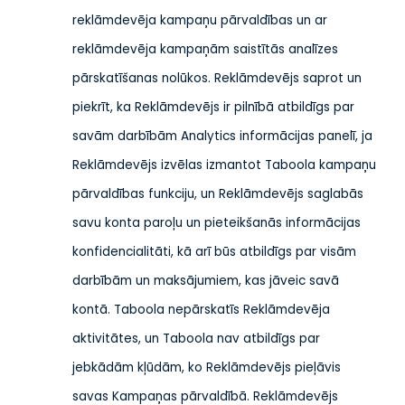
reklāmdevēja kampaņu pārvaldības un ar
reklāmdevēja kampaņām saistītās analīzes
pārskatīšanas nolūkos. Reklāmdevējs saprot un
piekrīt, ka Reklāmdevējs ir pilnībā atbildīgs par
savām darbībām Analytics informācijas panelī, ja
Reklāmdevējs izvēlas izmantot Taboola kampaņu
pārvaldības funkciju, un Reklāmdevējs saglabās
savu konta paroļu un pieteikšanās informācijas
konfidencialitāti, kā arī būs atbildīgs par visām
darbībām un maksājumiem, kas jāveic savā
kontā. Taboola nepārskatīs Reklāmdevēja
aktivitātes, un Taboola nav atbildīgs par
jebkādām kļūdām, ko Reklāmdevējs pieļāvis
savas Kampaņas pārvaldībā. Reklāmdevējs