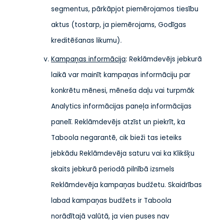
segmentus, pārkāpjot piemērojamos tiesību
aktus (tostarp, ja piemērojams, Godīgas
kreditēšanas likumu).
Kampaņas informācija
: Reklāmdevējs jebkurā
laikā var mainīt kampaņas informāciju par
konkrētu mēnesi, mēneša daļu vai turpmāk
Analytics informācijas paneļa informācijas
panelī. Reklāmdevējs atzīst un piekrīt, ka
Taboola negarantē, cik bieži tas ieteiks
jebkādu Reklāmdevēja saturu vai ka Klikšķu
skaits jebkurā periodā pilnībā izsmels
Reklāmdevēja kampaņas budžetu. Skaidrības
labad kampaņas budžets ir Taboola
norādītajā valūtā, ja vien puses nav