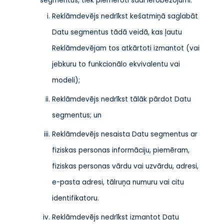
segmentus, tiek piemēroti šādi ierobežojumi:
Reklāmdevējs nedrīkst kešatmiņā saglabāt
Datu segmentus tādā veidā, kas ļautu
Reklāmdevējam tos atkārtoti izmantot (vai
jebkuru to funkcionālo ekvivalentu vai
modeli);
Reklāmdevējs nedrīkst tālāk pārdot Datu
segmentus; un
Reklāmdevējs nesaista Datu segmentus ar
fiziskas personas informāciju, piemēram,
fiziskas personas vārdu vai uzvārdu, adresi,
e-pasta adresi, tālruņa numuru vai citu
identifikatoru.
Reklāmdevējs nedrīkst izmantot Datu