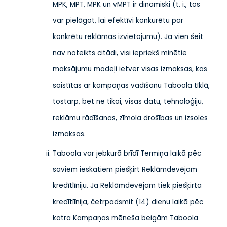
MPK, MPT, MPK un vMPT ir dinamiski (t. i., tos
var pielāgot, lai efektīvi konkurētu par
konkrētu reklāmas izvietojumu). Ja vien šeit
nav noteikts citādi, visi iepriekš minētie
maksājumu modeļi ietver visas izmaksas, kas
saistītas ar kampaņas vadīšanu Taboola tīklā,
tostarp, bet ne tikai, visas datu, tehnoloģiju,
reklāmu rādīšanas, zīmola drošības un izsoles
izmaksas.
Taboola var jebkurā brīdī Termiņa laikā pēc
saviem ieskatiem piešķirt Reklāmdevējam
kredītlīniju. Ja Reklāmdevējam tiek piešķirta
kredītlīnija, četrpadsmit (14) dienu laikā pēc
katra Kampaņas mēneša beigām Taboola