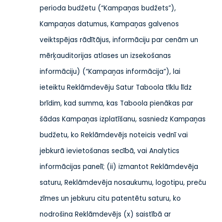
perioda budžetu (“Kampaņas budžets”),
Kampaņas datumus, Kampaņas galvenos
veiktspējas rādītājus, informāciju par cenām un
mērķauditorijas atlases un izsekošanas
informāciju) (“Kampaņas informācija”), lai
ieteiktu Reklāmdevēju Satur Taboola tīklu līdz
brīdim, kad summa, kas Taboola pienākas par
šādas Kampaņas izplatīšanu, sasniedz Kampaņas
budžetu, ko Reklāmdevējs noteicis vednī vai
jebkurā ievietošanas secībā, vai Analytics
informācijas panelī; (ii) izmantot Reklāmdevēja
saturu, Reklāmdevēja nosaukumu, logotipu, preču
zīmes un jebkuru citu patentētu saturu, ko
nodrošina Reklāmdevējs (x) saistībā ar