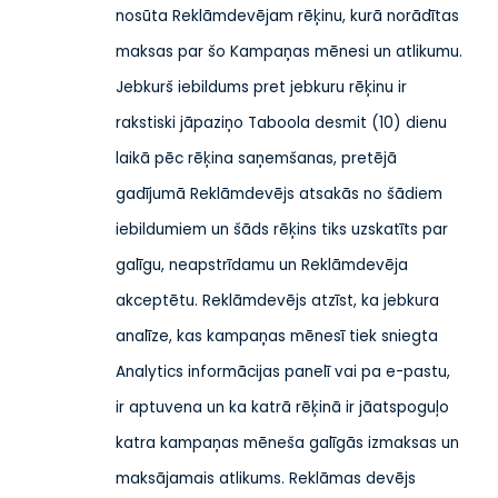
nosūta Reklāmdevējam rēķinu, kurā norādītas
maksas par šo Kampaņas mēnesi un atlikumu.
Jebkurš iebildums pret jebkuru rēķinu ir
rakstiski jāpaziņo Taboola desmit (10) dienu
laikā pēc rēķina saņemšanas, pretējā
gadījumā Reklāmdevējs atsakās no šādiem
iebildumiem un šāds rēķins tiks uzskatīts par
galīgu, neapstrīdamu un Reklāmdevēja
akceptētu. Reklāmdevējs atzīst, ka jebkura
analīze, kas kampaņas mēnesī tiek sniegta
Analytics informācijas panelī vai pa e-pastu,
ir aptuvena un ka katrā rēķinā ir jāatspoguļo
katra kampaņas mēneša galīgās izmaksas un
maksājamais atlikums. Reklāmas devējs