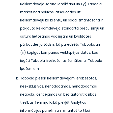
Reklāmdevēja satura ieteikšanu un (y) Taboola
mārketinga nolūkos, atsaucoties uz
Reklāmdevēju kā klientu, un šāda izmantošana ir
pakļauta Reklāmdevēja standarta preču zīmju un
satura lietošanas vadlīnijām un kvalitātes
pārbaudei, ja tāds ir, kā paredzēts Taboola; un
(iii) kopīgot kampaņas veiktspējas datus, kas
iegūti Taboola izsekošanas žurnālos, ar Taboola
īpašumiem.
Taboola piešķir Reklāmdevējam ierobežotas,
neekskluzīvas, nenododamas, nenododamas,
neapakšlicencējamas un bez autoratlīdzības
tiesības Termiņa laikā piekļūt Analytics
informācijas panelim un izmantot to tikai