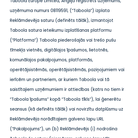
Taboola Europe Limited, Anglijā reģistrēts uzņēmums,
uzņēmuma numurs 08119591, (“Taboola”) izplata
Reklāmdevēja saturu (definēts tālāk), izmantojot
Taboola satura ieteikumu izplatīšanas platformu
(“Platforma”) Taboola piederošajās vai trešo pušu
tīmekļa vietnēs, digitālajos īpašumos, lietotnēs,
komunālajos pakalpojumos, platformās,
operētājsistēmās, operētājsistēmās, paziņojumiem vai
ierīcēm un partneriem, ar kuriem Taboola vai tā
saistītajiem uzņēmumiem ir attiecības (katrs no tiem ir
“Taboola īpašums” kopā “Taboola tīkls”), lai ģenerētu
seansus (kā definēts tālāk) vai novirzītu datplūsmu uz
Reklāmdevēja norādītajiem galveno lapu URL
(“Pakalpojums”), un (b) Reklāmdevējs (i) nodrošina