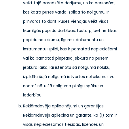
veikt tajā paredzēto darījumu, un ka personām,
kas katra puses vārdā izpilda šo nolīgumu, ir
pilnvaras to darīt. Puses vienojas veikt visas
likumīgās papildu darbības, tostarp, bet ne tikai,
papildu noteikumu, līgumu, dokumentu un
instrumentu izpildi, kas ir pamatoti nepieciešami
vai ko pamatoti pieprasa jebkura no pusēm
jebkurā laikā, lai īstenotu šā nolīguma nolūku,
izpildītu šajā nolīgumā ietvertos noteikumus vai
nodrošinātu šā nolīguma pilnīgu spēku un
iedarbību.
Reklāmdevēja apliecinājumi un garantijas:
Reklāmdevējs apliecina un garantē, ka (i) tam ir
visas nepieciešamās tiesības, licences un