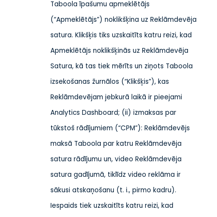
Taboola īpašumu apmeklētājs
(“Apmeklētājs”) noklikšķina uz Reklāmdevēja
satura. Klikšķis tiks uzskaitīts katru reizi, kad
Apmeklētājs noklikšķinās uz Reklāmdevēja
Satura, kā tas tiek mērīts un ziņots Taboola
izsekošanas žurnālos (“Klikšķis”), kas
Reklāmdevējam jebkurā laikā ir pieejami
Analytics Dashboard; (ii) izmaksas par
tūkstoš rādījumiem (“CPM”): Reklāmdevējs
maksā Taboola par katru Reklāmdevēja
satura rādījumu un, video Reklāmdevēja
satura gadījumā, tiklīdz video reklāma ir
sākusi atskaņošanu (t. i., pirmo kadru).
Iespaids tiek uzskaitīts katru reizi, kad