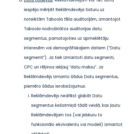
Datu nodevas
: Reklāmdevējam var tikt dota
iespēja mērķēt Reklāmdevēja Saturu uz
noteiktām Taboola tīkla auditorijām, izmantojot
Taboola nodrošinātos auditorijas datu
segmentus, pamatojoties uz apmeklētāju
interesēm vai demogrāfiskajiem datiem (“Datu
segmenti”). Ja tiek izmantoti datu segmenti,
CPC un rēķinos iekļauj “datu maksu”. Ja
Reklāmdevējs izmanto šādus Datu segmentus,
piemēro šādus ierobežojumus:
Reklāmdevējs nedrīkst glabāt Datu
segmentus kešatmiņā tādā veidā, kas ļautu
Reklāmdevējam tos (vai jebkuru to
funkcionālo ekvivalentu vai modeli) izmantot