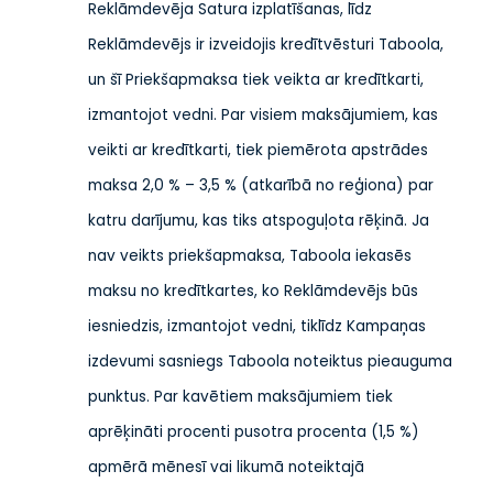
Reklāmdevēja Satura izplatīšanas, līdz
Reklāmdevējs ir izveidojis kredītvēsturi Taboola,
un šī Priekšapmaksa tiek veikta ar kredītkarti,
izmantojot vedni. Par visiem maksājumiem, kas
veikti ar kredītkarti, tiek piemērota apstrādes
maksa 2,0 % – 3,5 % (atkarībā no reģiona) par
katru darījumu, kas tiks atspoguļota rēķinā. Ja
nav veikts priekšapmaksa, Taboola iekasēs
maksu no kredītkartes, ko Reklāmdevējs būs
iesniedzis, izmantojot vedni, tiklīdz Kampaņas
izdevumi sasniegs Taboola noteiktus pieauguma
punktus. Par kavētiem maksājumiem tiek
aprēķināti procenti pusotra procenta (1,5 %)
apmērā mēnesī vai likumā noteiktajā