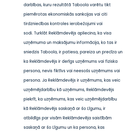
darbības, kuru rezultātā Taboola varētu tikt
piemērotas ekonomiskās sankcijas vai citi
tirdzniecības kontroles ierobežojumi vai
sodi.
Turklāt Reklāmdevējs apliecina, ka visa
uzņēmuma un maksājumu informācija, ko tas ir
sniedzis Taboola, ir patiesa, pareiza un precīza un
ka Reklāmdevējs ir derīgs uzņēmums vai fiziska
persona, nevis fiktīvs vai neesošs uzņēmums vai
persona. Ja Reklāmdevējs ir uzņēmums, kas veic
uzņēmējdarbību kā uzņēmums, Reklāmdevējs
piekrīt, ka uzņēmums, kas veic uzņēmējdarbību
kā Reklāmdevējs saskaņā ar šo Līgumu, ir
atbildīgs par visām Reklāmdevēja saistībām
saskaņā ar šo Līgumu un ka persona, kas