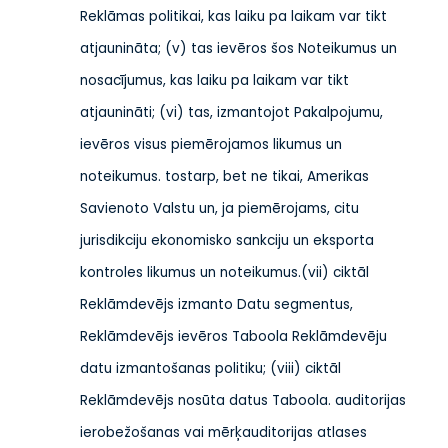
Reklāmas politikai, kas laiku pa laikam var tikt
atjaunināta; (v) tas ievēros šos Noteikumus un
nosacījumus, kas laiku pa laikam var tikt
atjaunināti; (vi) tas, izmantojot Pakalpojumu,
ievēros visus piemērojamos likumus un
noteikumus.
tostarp, bet ne tikai, Amerikas
Savienoto Valstu un, ja piemērojams, citu
jurisdikciju ekonomisko sankciju un eksporta
kontroles likumus un noteikumus.
(vii) ciktāl
Reklāmdevējs izmanto Datu segmentus,
Reklāmdevējs ievēros Taboola Reklāmdevēju
datu izmantošanas politiku; (viii) ciktāl
Reklāmdevējs nosūta datus Taboola.
auditorijas
ierobežošanas vai mērķauditorijas atlases