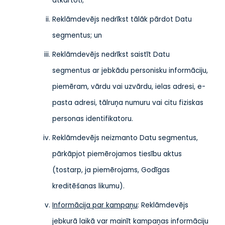
atkārtoti;
Reklāmdevējs nedrīkst tālāk pārdot Datu
segmentus; un
Reklāmdevējs nedrīkst saistīt Datu
segmentus ar jebkādu personisku informāciju,
piemēram, vārdu vai uzvārdu, ielas adresi, e-
pasta adresi, tālruņa numuru vai citu fiziskas
personas identifikatoru.
Reklāmdevējs neizmanto Datu segmentus,
pārkāpjot piemērojamos tiesību aktus
(tostarp, ja piemērojams, Godīgas
kreditēšanas likumu).
Informācija par kampaņu
: Reklāmdevējs
jebkurā laikā var mainīt kampaņas informāciju