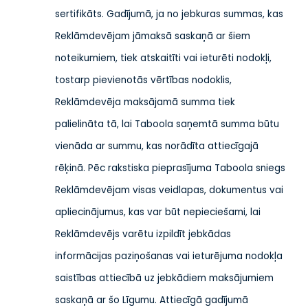
sertifikāts. Gadījumā, ja no jebkuras summas, kas
Reklāmdevējam jāmaksā saskaņā ar šiem
noteikumiem, tiek atskaitīti vai ieturēti nodokļi,
tostarp pievienotās vērtības nodoklis,
Reklāmdevēja maksājamā summa tiek
palielināta tā, lai Taboola saņemtā summa būtu
vienāda ar summu, kas norādīta attiecīgajā
rēķinā. Pēc rakstiska pieprasījuma Taboola sniegs
Reklāmdevējam visas veidlapas, dokumentus vai
apliecinājumus, kas var būt nepieciešami, lai
Reklāmdevējs varētu izpildīt jebkādas
informācijas paziņošanas vai ieturējuma nodokļa
saistības attiecībā uz jebkādiem maksājumiem
saskaņā ar šo Līgumu. Attiecīgā gadījumā