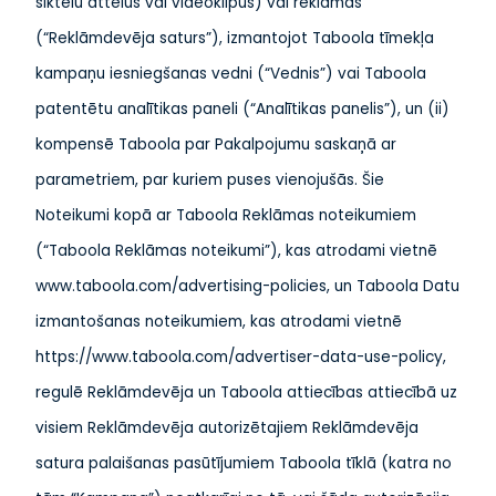
sīktēlu attēlus vai videoklipus) vai reklāmas
(“Reklāmdevēja saturs”), izmantojot Taboola tīmekļa
kampaņu iesniegšanas vedni (“Vednis”) vai Taboola
patentētu analītikas paneli (“Analītikas panelis”), un (ii)
kompensē Taboola par Pakalpojumu saskaņā ar
parametriem, par kuriem puses vienojušās. Šie
Noteikumi kopā ar Taboola Reklāmas noteikumiem
(“Taboola Reklāmas noteikumi”), kas atrodami vietnē
www.taboola.com/advertising-policies, un Taboola Datu
izmantošanas noteikumiem, kas atrodami vietnē
https://www.taboola.com/advertiser-data-use-policy,
regulē Reklāmdevēja un Taboola attiecības attiecībā uz
visiem Reklāmdevēja autorizētajiem Reklāmdevēja
satura palaišanas pasūtījumiem Taboola tīklā (katra no