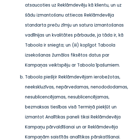
atsaucoties uz Reklāmdevēju kā klientu, un uz
šādu izmantošanu attiecas Reklāmdevēja
standarta preču zīmju un satura izmantošanas
vadlīnijas un kvalitātes pārbaude, ja tāda ir, kā
Taboola ir sniegta; un (iii) kopīgot Taboola
izsekošanas žurnālos fiksētos datus par
Kampaņas veiktspēju ar Taboola īpašumiem.
Taboola piešķir Reklāmdevējam ierobežotas,
neekskluzīvas, nepārvedamas, nenodododamas,
nesublicencējamas, nesublicencējamas,
bezmaksas tiesības visā Termiņā piekļūt un
izmantot Analītikas paneli tikai Reklāmdevēja
Kampaņu pārvaldīšanai un ar Reklāmdevēja
Kampaņām saistītās analītikas pārskatīšanai.