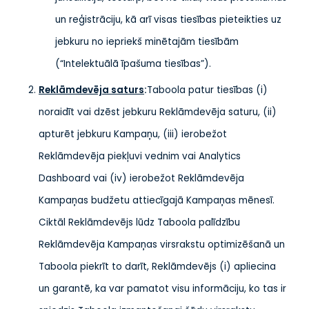
un reģistrāciju, kā arī visas tiesības pieteikties uz
jebkuru no iepriekš minētajām tiesībām
(“Intelektuālā īpašuma tiesības”).
Reklāmdevēja saturs
:
Taboola patur tiesības (i)
noraidīt vai dzēst jebkuru Reklāmdevēja saturu, (ii)
apturēt jebkuru Kampaņu, (iii) ierobežot
Reklāmdevēja piekļuvi vednim vai Analytics
Dashboard vai (iv) ierobežot Reklāmdevēja
Kampaņas budžetu attiecīgajā Kampaņas mēnesī.
Ciktāl Reklāmdevējs lūdz Taboola palīdzību
Reklāmdevēja Kampaņas virsrakstu optimizēšanā un
Taboola piekrīt to darīt, Reklāmdevējs (i) apliecina
un garantē, ka var pamatot visu informāciju, ko tas ir