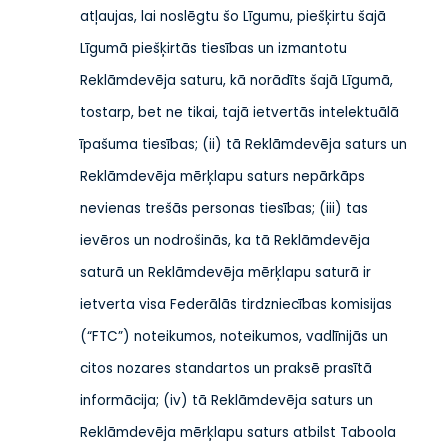
atļaujas, lai noslēgtu šo Līgumu, piešķirtu šajā
Līgumā piešķirtās tiesības un izmantotu
Reklāmdevēja saturu, kā norādīts šajā Līgumā,
tostarp, bet ne tikai, tajā ietvertās intelektuālā
īpašuma tiesības; (ii) tā Reklāmdevēja saturs un
Reklāmdevēja mērķlapu saturs nepārkāps
nevienas trešās personas tiesības; (iii) tas
ievēros un nodrošinās, ka tā Reklāmdevēja
saturā un Reklāmdevēja mērķlapu saturā ir
ietverta visa Federālās tirdzniecības komisijas
(“FTC”) noteikumos, noteikumos, vadlīnijās un
citos nozares standartos un praksē prasītā
informācija; (iv) tā Reklāmdevēja saturs un
Reklāmdevēja mērķlapu saturs atbilst Taboola