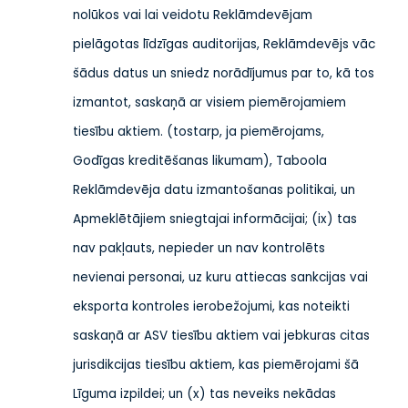
nolūkos vai
lai veidotu Reklāmdevējam
pielāgotas līdzīgas auditorijas, Reklāmdevējs vāc
šādus datus un sniedz norādījumus par to, kā tos
izmantot, saskaņā ar visiem piemērojamiem
tiesību aktiem.
(tostarp, ja piemērojams,
Godīgas kreditēšanas likumam), Taboola
Reklāmdevēja datu izmantošanas politikai,
un
Apmeklētājiem sniegtajai informācijai;
(ix) tas
nav pakļauts, nepieder un nav kontrolēts
nevienai personai, uz kuru attiecas sankcijas vai
eksporta kontroles ierobežojumi, kas noteikti
saskaņā ar ASV tiesību aktiem vai jebkuras citas
jurisdikcijas tiesību aktiem, kas piemērojami šā
Līguma izpildei; un (x) tas neveiks nekādas