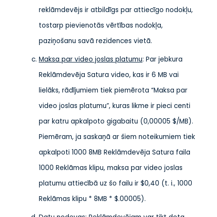
reklāmdevējs ir atbildīgs par attiecīgo nodokļu,
tostarp pievienotās vērtības nodokļa,
paziņošanu savā rezidences vietā.
Maksa par video joslas platumu
: Par jebkura
Reklāmdevēja Satura video, kas ir 6 MB vai
lielāks, rādījumiem tiek piemērota “Maksa par
video joslas platumu”, kuras likme ir pieci centi
par katru apkalpoto gigabaitu (0,00005 $/MB).
Piemēram, ja saskaņā ar šiem noteikumiem tiek
apkalpoti 1000 8MB Reklāmdevēja Satura faila
1000 Reklāmas klipu, maksa par video joslas
platumu attiecībā uz šo failu ir $0,40 (t. i., 1000
Reklāmas klipu * 8MB * $.00005).