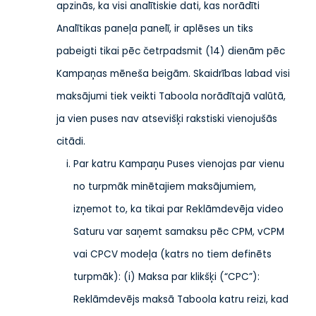
apzinās, ka visi analītiskie dati, kas norādīti
Analītikas paneļa panelī, ir aplēses un tiks
pabeigti tikai pēc četrpadsmit (14) dienām pēc
Kampaņas mēneša beigām. Skaidrības labad visi
maksājumi tiek veikti Taboola norādītajā valūtā,
ja vien puses nav atsevišķi rakstiski vienojušās
citādi.
Par katru Kampaņu Puses vienojas par vienu
no turpmāk minētajiem maksājumiem,
izņemot to, ka tikai par Reklāmdevēja video
Saturu var saņemt samaksu pēc CPM, vCPM
vai CPCV modeļa (katrs no tiem definēts
turpmāk): (i) Maksa par klikšķi (“CPC”):
Reklāmdevējs maksā Taboola katru reizi, kad