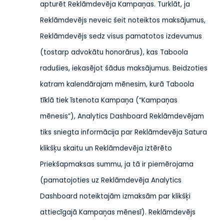
apturēt Reklāmdevēja Kampaņas. Turklāt, ja
Reklāmdevējs neveic šeit noteiktos maksājumus,
Reklāmdevējs sedz visus pamatotos izdevumus
(tostarp advokātu honorārus), kas Taboola
radušies, iekasējot šādus maksājumus. Beidzoties
katram kalendārajam mēnesim, kurā Taboola
tīklā tiek īstenota Kampaņa (“Kampaņas
mēnesis”), Analytics Dashboard Reklāmdevējam
tiks sniegta informācija par Reklāmdevēja Satura
klikšķu skaitu un Reklāmdevēja iztērēto
Priekšapmaksas summu, ja tā ir piemērojama
(pamatojoties uz Reklāmdevēja Analytics
Dashboard noteiktajām izmaksām par klikšķi
attiecīgajā Kampaņas mēnesī). Reklāmdevējs