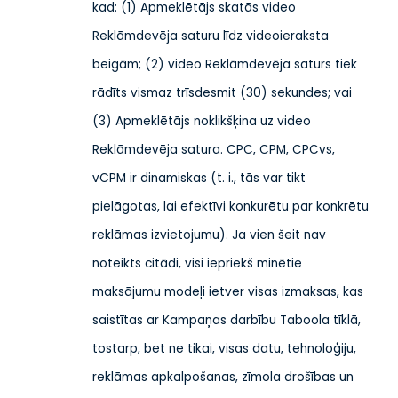
kad: (1) Apmeklētājs skatās video
Reklāmdevēja saturu līdz videoieraksta
beigām; (2) video Reklāmdevēja saturs tiek
rādīts vismaz trīsdesmit (30) sekundes; vai
(3) Apmeklētājs noklikšķina uz video
Reklāmdevēja satura. CPC, CPM, CPCvs,
vCPM ir dinamiskas (t. i., tās var tikt
pielāgotas, lai efektīvi konkurētu par konkrētu
reklāmas izvietojumu). Ja vien šeit nav
noteikts citādi, visi iepriekš minētie
maksājumu modeļi ietver visas izmaksas, kas
saistītas ar Kampaņas darbību Taboola tīklā,
tostarp, bet ne tikai, visas datu, tehnoloģiju,
reklāmas apkalpošanas, zīmola drošības un