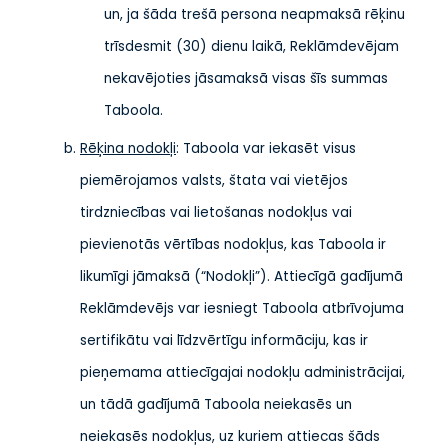
un, ja šāda trešā persona neapmaksā rēķinu
trīsdesmit (30) dienu laikā, Reklāmdevējam
nekavējoties jāsamaksā visas šīs summas
Taboola.
Rēķina nodokļi
: Taboola var iekasēt visus
piemērojamos valsts, štata vai vietējos
tirdzniecības vai lietošanas nodokļus vai
pievienotās vērtības nodokļus, kas Taboola ir
likumīgi jāmaksā (“Nodokļi”). Attiecīgā gadījumā
Reklāmdevējs var iesniegt Taboola atbrīvojuma
sertifikātu vai līdzvērtīgu informāciju, kas ir
pieņemama attiecīgajai nodokļu administrācijai,
un tādā gadījumā Taboola neiekasēs un
neiekasēs nodokļus, uz kuriem attiecas šāds