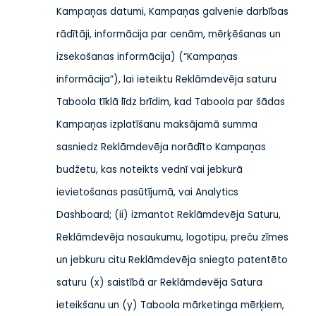
Kampaņas datumi, Kampaņas galvenie darbības
rādītāji, informācija par cenām, mērķēšanas un
izsekošanas informācija) (“Kampaņas
informācija”), lai ieteiktu Reklāmdevēja saturu
Taboola tīklā līdz brīdim, kad Taboola par šādas
Kampaņas izplatīšanu maksājamā summa
sasniedz Reklāmdevēja norādīto Kampaņas
budžetu, kas noteikts vednī vai jebkurā
ievietošanas pasūtījumā, vai Analytics
Dashboard; (ii) izmantot Reklāmdevēja Saturu,
Reklāmdevēja nosaukumu, logotipu, preču zīmes
un jebkuru citu Reklāmdevēja sniegto patentēto
saturu (x) saistībā ar Reklāmdevēja Satura
ieteikšanu un (y) Taboola mārketinga mērķiem,