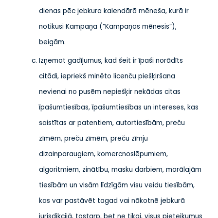
dienas pēc jebkura kalendārā mēneša, kurā ir
notikusi Kampaņa (“Kampaņas mēnesis”),
beigām.
Izņemot gadījumus, kad šeit ir īpaši norādīts
citādi, iepriekš minēto licenču piešķiršana
nevienai no pusēm nepiešķir nekādas citas
īpašumtiesības, īpašumtiesības un intereses, kas
saistītas ar patentiem, autortiesībām, preču
zīmēm, preču zīmēm, preču zīmju
dizainparaugiem, komercnoslēpumiem,
algoritmiem, zinātību, masku darbiem, morālajām
tiesībām un visām līdzīgām visu veidu tiesībām,
kas var pastāvēt tagad vai nākotnē jebkurā
jurisdikcijā, tostarp, bet ne tikai, visus pieteikumus