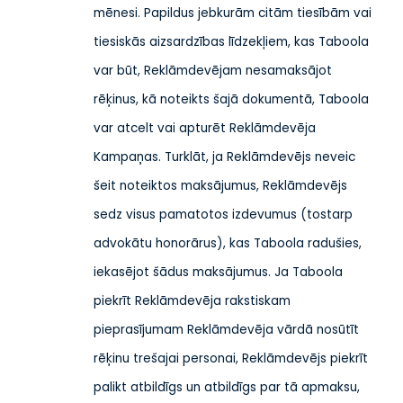
mēnesi. Papildus jebkurām citām tiesībām vai
tiesiskās aizsardzības līdzekļiem, kas Taboola
var būt, Reklāmdevējam nesamaksājot
rēķinus, kā noteikts šajā dokumentā, Taboola
var atcelt vai apturēt Reklāmdevēja
Kampaņas. Turklāt, ja Reklāmdevējs neveic
šeit noteiktos maksājumus, Reklāmdevējs
sedz visus pamatotos izdevumus (tostarp
advokātu honorārus), kas Taboola radušies,
iekasējot šādus maksājumus. Ja Taboola
piekrīt Reklāmdevēja rakstiskam
pieprasījumam Reklāmdevēja vārdā nosūtīt
rēķinu trešajai personai, Reklāmdevējs piekrīt
palikt atbildīgs un atbildīgs par tā apmaksu,