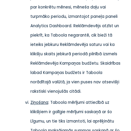
par konkrētu mēnesi, mēneša daļu vai
turpmāko periodu, izmantojot paneļa paneli
Analytics Dashboard. Reklāmdevējs atzīst un
piekrīt, ka Taboola negarantē, cik bieži tā
ieteiks jebkuru Reklāmdevēja saturu vai ka
klikšķu skaits jebkurā periodā pilnībā izsmels
Reklāmdevēja Kampaņas budžetu. Skaidrības
labad Kampaņas budžets ir Taboola
norādītajā valūtā, ja vien puses nav atsevišķi
rakstiski vienojušās citādi.
Ziņošana
: Taboola mērījumi attiecībā uz
klikšķiem ir galīgie mērījumi saskaņā ar šo
Līgumu, un tie tiks izmantoti, lai aprēķinātu
Taboola maksājamās summas saskaņā ar šo