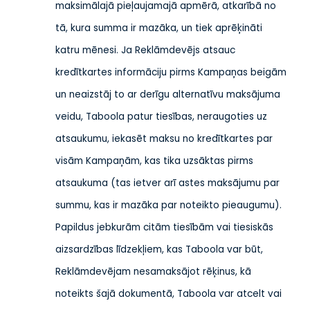
maksimālajā pieļaujamajā apmērā, atkarībā no
tā, kura summa ir mazāka, un tiek aprēķināti
katru mēnesi. Ja Reklāmdevējs atsauc
kredītkartes informāciju pirms Kampaņas beigām
un neaizstāj to ar derīgu alternatīvu maksājuma
veidu, Taboola patur tiesības, neraugoties uz
atsaukumu, iekasēt maksu no kredītkartes par
visām Kampaņām, kas tika uzsāktas pirms
atsaukuma (tas ietver arī astes maksājumu par
summu, kas ir mazāka par noteikto pieaugumu).
Papildus jebkurām citām tiesībām vai tiesiskās
aizsardzības līdzekļiem, kas Taboola var būt,
Reklāmdevējam nesamaksājot rēķinus, kā
noteikts šajā dokumentā, Taboola var atcelt vai