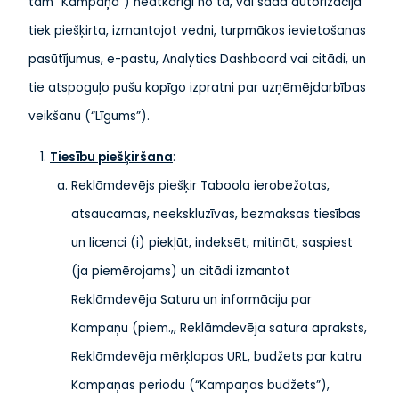
tām “Kampaņa”) neatkarīgi no tā, vai šāda autorizācija
tiek piešķirta, izmantojot vedni, turpmākos ievietošanas
pasūtījumus, e-pastu, Analytics Dashboard vai citādi, un
tie atspoguļo pušu kopīgo izpratni par uzņēmējdarbības
veikšanu (“Līgums”).
Tiesību piešķiršana
:
Reklāmdevējs piešķir Taboola ierobežotas,
atsaucamas, neekskluzīvas, bezmaksas tiesības
un licenci (i) piekļūt, indeksēt, mitināt, saspiest
(ja piemērojams) un citādi izmantot
Reklāmdevēja Saturu un informāciju par
Kampaņu (piem.,, Reklāmdevēja satura apraksts,
Reklāmdevēja mērķlapas URL, budžets par katru
Kampaņas periodu (“Kampaņas budžets”),