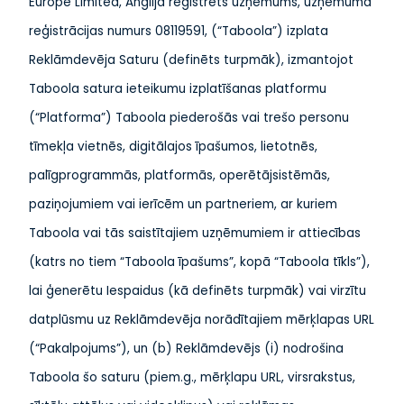
Europe Limited, Anglijā reģistrēts uzņēmums, uzņēmuma
reģistrācijas numurs 08119591, (“Taboola”) izplata
Reklāmdevēja Saturu (definēts turpmāk), izmantojot
Taboola satura ieteikumu izplatīšanas platformu
(“Platforma”) Taboola piederošās vai trešo personu
tīmekļa vietnēs, digitālajos īpašumos, lietotnēs,
palīgprogrammās, platformās, operētājsistēmās,
paziņojumiem vai ierīcēm un partneriem, ar kuriem
Taboola vai tās saistītajiem uzņēmumiem ir attiecības
(katrs no tiem “Taboola īpašums”, kopā “Taboola tīkls”),
lai ģenerētu Iespaidus (kā definēts turpmāk) vai virzītu
datplūsmu uz Reklāmdevēja norādītajiem mērķlapas URL
(“Pakalpojums”), un (b) Reklāmdevējs (i) nodrošina
Taboola šo saturu (piem.g., mērķlapu URL, virsrakstus,