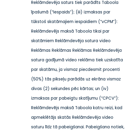
Reklāmdevēja saturs tiek parādīts Taboola
īpašumā (“Iespaids”); (iii) izmaksas par
tūkstoš skatāmajiem iespaidiem (“vCPM”):
Reklāmdevējs maksā Taboola tikai par
skatāmiem Reklāmdevēja satura video
Reklāmas Reklāmas Reklāmas Reklāmdevēja
satura gadījumā video reklāma tiek uzskatīta
par skatāmu, ja vismaz piecdesmit procenti
(50%) tās pikseļu parādās uz ekrāna vismaz
divas (2) sekundes pēc kārtas; un (iv)
izmaksas par pabeigtu skatījumu (“CPCV”):
Reklāmdevējs maksā Taboola katru reizi, kad
apmeklētājs skatās Reklāmdevēja video
saturu līdz tā pabeigšanai. Pabeigšana notiek,