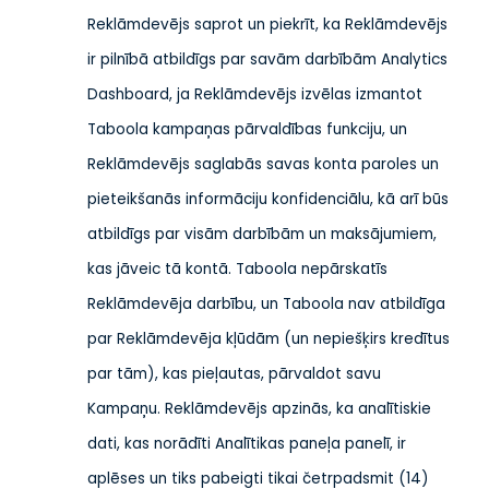
Reklāmdevējs saprot un piekrīt, ka Reklāmdevējs
ir pilnībā atbildīgs par savām darbībām Analytics
Dashboard, ja Reklāmdevējs izvēlas izmantot
Taboola kampaņas pārvaldības funkciju, un
Reklāmdevējs saglabās savas konta paroles un
pieteikšanās informāciju konfidenciālu, kā arī būs
atbildīgs par visām darbībām un maksājumiem,
kas jāveic tā kontā. Taboola nepārskatīs
Reklāmdevēja darbību, un Taboola nav atbildīga
par Reklāmdevēja kļūdām (un nepiešķirs kredītus
par tām), kas pieļautas, pārvaldot savu
Kampaņu. Reklāmdevējs apzinās, ka analītiskie
dati, kas norādīti Analītikas paneļa panelī, ir
aplēses un tiks pabeigti tikai četrpadsmit (14)