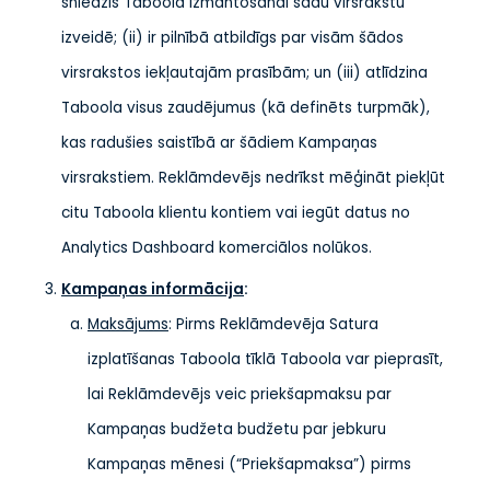
sniedzis Taboola izmantošanai šādu virsrakstu
izveidē; (ii) ir pilnībā atbildīgs par visām šādos
virsrakstos iekļautajām prasībām; un (iii) atlīdzina
Taboola visus zaudējumus (kā definēts turpmāk),
kas radušies saistībā ar šādiem Kampaņas
virsrakstiem. Reklāmdevējs nedrīkst mēģināt piekļūt
citu Taboola klientu kontiem vai iegūt datus no
Analytics Dashboard komerciālos nolūkos.
Kampaņas informācija
:
Maksājums
: Pirms Reklāmdevēja Satura
izplatīšanas Taboola tīklā Taboola var pieprasīt,
lai Reklāmdevējs veic priekšapmaksu par
Kampaņas budžeta budžetu par jebkuru
Kampaņas mēnesi (“Priekšapmaksa”) pirms