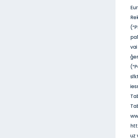
Eur
Rek
(“P
pal
vai
ģen
(“P
sīk
ies
Tab
Ta
ww
htt
uz 