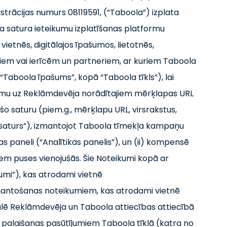
trācijas numurs 08119591, (“Taboola”) izplata
 satura ieteikumu izplatīšanas platformu
ietnēs, digitālajos īpašumos, lietotnēs,
em vai ierīcēm un partneriem, ar kuriem Taboola
“Taboola īpašums”, kopā “Taboola tīkls”), lai
ūsmu uz Reklāmdevēja norādītajiem mērķlapas URL
o saturu (piem.g., mērķlapu URL, virsrakstus,
a saturs”), izmantojot Taboola tīmekļa kampaņu
s paneli (“Analītikas panelis”), un (ii) kompensē
m puses vienojušās. Šie Noteikumi kopā ar
i”), kas atrodami vietnē
mantošanas noteikumiem, kas atrodami vietnē
lē Reklāmdevēja un Taboola attiecības attiecībā
palaišanas pasūtījumiem Taboola tīklā (katra no