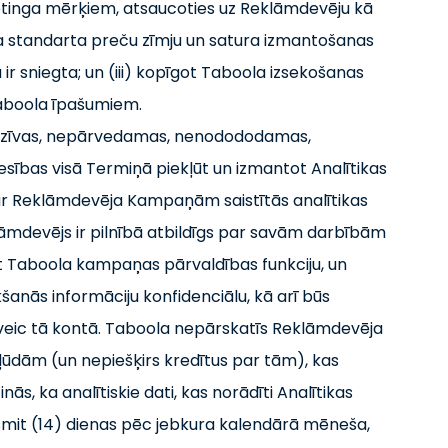
tinga mērķiem, atsaucoties uz Reklāmdevēju kā
a standarta preču zīmju un satura izmantošanas
 ir sniegta; un (iii) kopīgot Taboola izsekošanas
Taboola īpašumiem.
luzīvas, nepārvedamas, nenodododamas,
ības visā Termiņā piekļūt un izmantot Analītikas
ar Reklāmdevēja Kampaņām saistītās analītikas
lāmdevējs ir pilnībā atbildīgs par savām darbībām
t Taboola kampaņas pārvaldības funkciju, un
anās informāciju konfidenciālu, kā arī būs
veic tā kontā. Taboola nepārskatīs Reklāmdevēja
ļūdām (un nepiešķirs kredītus par tām), kas
, ka analītiskie dati, kas norādīti Analītikas
adsmit (14) dienas pēc jebkura kalendārā mēneša,