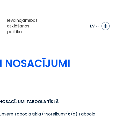
Ievainojamības
atklāšanas
LV
politika
N NOSACĪJUMI
 NOSACĪJUMI TABOOLA TĪKLĀ
umiem Taboola tīklā (“Noteikumi”): (a) Taboola