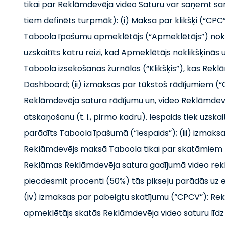
tikai par Reklāmdevēja video Saturu var saņemt 
tiem definēts turpmāk): (i) Maksa par klikšķi (“CPC
Taboola īpašumu apmeklētājs (“Apmeklētājs”) noklik
uzskaitīts katru reizi, kad Apmeklētājs noklikšķinās
Taboola izsekošanas žurnālos (“Klikšķis”), kas Rekl
Dashboard; (ii) izmaksas par tūkstoš rādījumiem 
Reklāmdevēja satura rādījumu un, video Reklāmdevēj
atskaņošanu (t. i., pirmo kadru). Iespaids tiek uzskai
parādīts Taboola īpašumā (“Iespaids”); (iii) izmak
Reklāmdevējs maksā Taboola tikai par skatāmiem
Reklāmas Reklāmdevēja satura gadījumā video rekl
piecdesmit procenti (50%) tās pikseļu parādās uz 
(iv) izmaksas par pabeigtu skatījumu (“CPCV”): Re
apmeklētājs skatās Reklāmdevēja video saturu līdz 