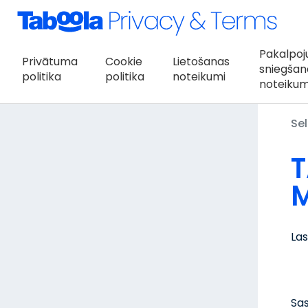
Pakalpo
Privātuma
Cookie
Lietošanas
sniegšan
politika
politika
noteikumi
noteikum
Sel
T
La
Sas