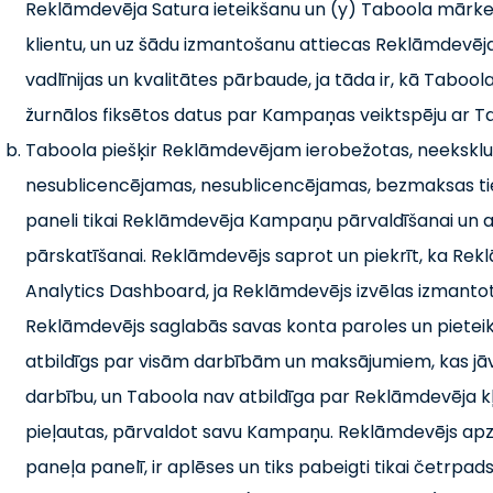
Reklāmdevēja Satura ieteikšanu un (y) Taboola mārke
klientu, un uz šādu izmantošanu attiecas Reklāmdevēj
vadlīnijas un kvalitātes pārbaude, ja tāda ir, kā Taboola
žurnālos fiksētos datus par Kampaņas veiktspēju ar 
Taboola piešķir Reklāmdevējam ierobežotas, neeksk
nesublicencējamas, nesublicencējamas, bezmaksas ties
paneli tikai Reklāmdevēja Kampaņu pārvaldīšanai un 
pārskatīšanai. Reklāmdevējs saprot un piekrīt, ka Rek
Analytics Dashboard, ja Reklāmdevējs izvēlas izmanto
Reklāmdevējs saglabās savas konta paroles un pieteikš
atbildīgs par visām darbībām un maksājumiem, kas jā
darbību, un Taboola nav atbildīga par Reklāmdevēja k
pieļautas, pārvaldot savu Kampaņu. Reklāmdevējs apzinās
paneļa panelī, ir aplēses un tiks pabeigti tikai četrp