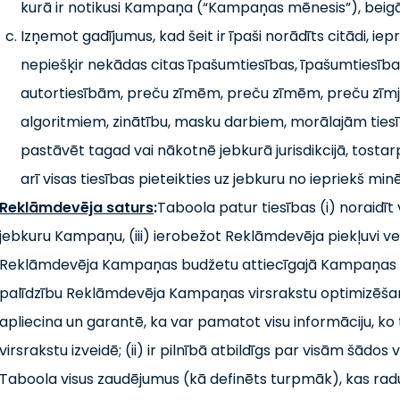
kurā ir notikusi Kampaņa (“Kampaņas mēnesis”), beig
Izņemot gadījumus, kad šeit ir īpaši norādīts citādi, i
nepiešķir nekādas citas īpašumtiesības, īpašumtiesības
autortiesībām, preču zīmēm, preču zīmēm, preču zīm
algoritmiem, zinātību, masku darbiem, morālajām tiesī
pastāvēt tagad vai nākotnē jebkurā jurisdikcijā, tostarp,
arī visas tiesības pieteikties uz jebkuru no iepriekš mi
Reklāmdevēja saturs
:
Taboola patur tiesības (i) noraidīt
jebkuru Kampaņu, (iii) ierobežot Reklāmdevēja piekļuvi ve
Reklāmdevēja Kampaņas budžetu attiecīgajā Kampaņas m
palīdzību Reklāmdevēja Kampaņas virsrakstu optimizēšanā
apliecina un garantē, ka var pamatot visu informāciju, ko
virsrakstu izveidē; (ii) ir pilnībā atbildīgs par visām šādos
Taboola visus zaudējumus (kā definēts turpmāk), kas rad