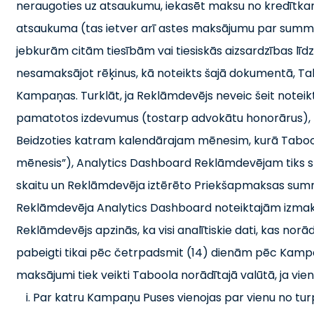
neraugoties uz atsaukumu, iekasēt maksu no kredītka
atsaukuma (tas ietver arī astes maksājumu par summu
jebkurām citām tiesībām vai tiesiskās aizsardzības lī
nesamaksājot rēķinus, kā noteikts šajā dokumentā, Ta
Kampaņas. Turklāt, ja Reklāmdevējs neveic šeit notei
pamatotos izdevumus (tostarp advokātu honorārus), k
Beidzoties katram kalendārajam mēnesim, kurā Taboo
mēnesis”), Analytics Dashboard Reklāmdevējam tiks sn
skaitu un Reklāmdevēja iztērēto Priekšapmaksas summ
Reklāmdevēja Analytics Dashboard noteiktajām izmak
Reklāmdevējs apzinās, ka visi analītiskie dati, kas norādī
pabeigti tikai pēc četrpadsmit (14) dienām pēc Kamp
maksājumi tiek veikti Taboola norādītajā valūtā, ja vien 
Par katru Kampaņu Puses vienojas par vienu no tu