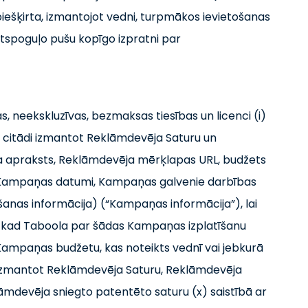
piešķirta, izmantojot vedni, turpmākos ievietošanas
atspoguļo pušu kopīgo izpratni par
 neekskluzīvas, bezmaksas tiesības un licenci (i)
un citādi izmantot Reklāmdevēja Saturu un
a apraksts, Reklāmdevēja mērķlapas URL, budžets
 Kampaņas datumi, Kampaņas galvenie darbības
šanas informācija) (“Kampaņas informācija”), lai
m, kad Taboola par šādas Kampaņas izplatīšanu
mpaņas budžetu, kas noteikts vednī vai jebkurā
) izmantot Reklāmdevēja Saturu, Reklāmdevēja
āmdevēja sniegto patentēto saturu (x) saistībā ar