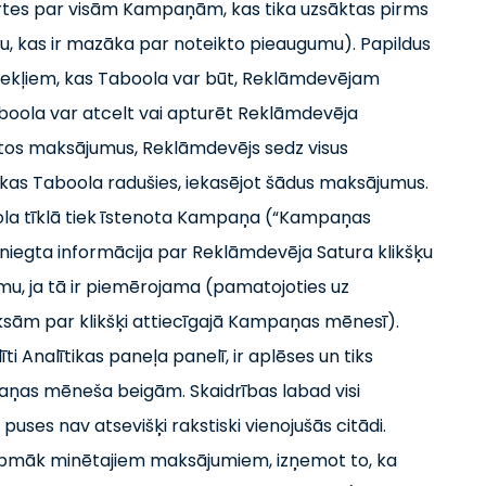
rtes par visām Kampaņām, kas tika uzsāktas pirms
, kas ir mazāka par noteikto pieaugumu). Papildus
dzekļiem, kas Taboola var būt, Reklāmdevējam
boola var atcelt vai apturēt Reklāmdevēja
ktos maksājumus, Reklāmdevējs sedz visus
as Taboola radušies, iekasējot šādus maksājumus.
la tīklā tiek īstenota Kampaņa (“Kampaņas
iegta informācija par Reklāmdevēja Satura klikšķu
u, ja tā ir piemērojama (pamatojoties uz
sām par klikšķi attiecīgajā Kampaņas mēnesī).
ti Analītikas paneļa panelī, ir aplēses un tiks
aņas mēneša beigām. Skaidrības labad visi
puses nav atsevišķi rakstiski vienojušās citādi.
rpmāk minētajiem maksājumiem, izņemot to, ka