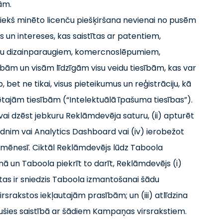
ām.
epriekš minēto licenču piešķiršana nevienai no pusēm
 un intereses, kas saistītas ar patentiem,
ju dizainparaugiem, komercnoslēpumiem,
bām un visām līdzīgām visu veidu tiesībām, kas var
 bet ne tikai, visus pieteikumus un reģistrāciju, kā
nētajām tiesībām (“Intelektuālā īpašuma tiesības”).
 vai dzēst jebkuru Reklāmdevēja saturu, (ii) apturēt
dnim vai Analytics Dashboard vai (iv) ierobežot
ēnesī. Ciktāl Reklāmdevējs lūdz Taboola
 un Taboola piekrīt to darīt, Reklāmdevējs (i)
 tas ir sniedzis Taboola izmantošanai šādu
 virsrakstos iekļautajām prasībām; un (iii) atlīdzina
ušies saistībā ar šādiem Kampaņas virsrakstiem.