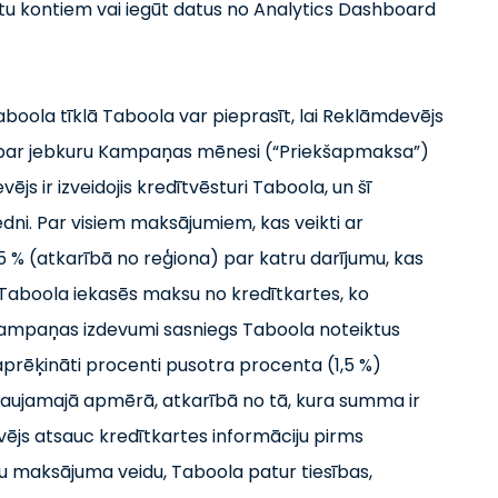
tu kontiem vai iegūt datus no Analytics Dashboard
boola tīklā Taboola var pieprasīt, lai Reklāmdevējs
par jebkuru Kampaņas mēnesi (“Priekšapmaksa”)
js ir izveidojis kredītvēsturi Taboola, un šī
edni. Par visiem maksājumiem, kas veikti ar
5 % (atkarībā no reģiona) par katru darījumu, kas
 Taboola iekasēs maksu no kredītkartes, ko
z Kampaņas izdevumi sasniegs Taboola noteiktus
rēķināti procenti pusotra procenta (1,5 %)
ļaujamajā apmērā, atkarībā no tā, kura summa ir
ējs atsauc kredītkartes informāciju pirms
u maksājuma veidu, Taboola patur tiesības,