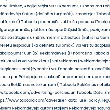
ope Limited, Anglijā reģistrēts uzņēmums, uzņēmuma reģis
lāmdevēja Saturu (definēts turpmāk), izmantojot Taboola
latforma”) Taboola piederošās vai trešo personu tīmekļa v
īgprogrammās, platformās, operētājsistēmās, paziņojumi
 tās saistītajiem uzņēmumiem ir attiecības (katrs no tiem 
erētu Iespaidus (kā definēts turpmāk) vai virzītu datpl
akalpojums”), un (b) Reklāmdevējs (i) nodrošina Taboola š
tēlu attēlus vai videoklipus) vai reklāmas (“Reklāmdevēj
niegšanas vedni (“Vednis”) vai Taboola patentētu analītika
oola par Pakalpojumu saskaņā ar parametriem, par kurie
boola Reklāmas noteikumiem (“Taboola Reklāmas noteikum
w.taboola.com/advertising-policies, un Taboola Datu iz
ps://www.taboola.com/advertiser-data-use-policy, regu
visiem Reklāmdevēja autorizētajiem Reklāmdevēja satura 