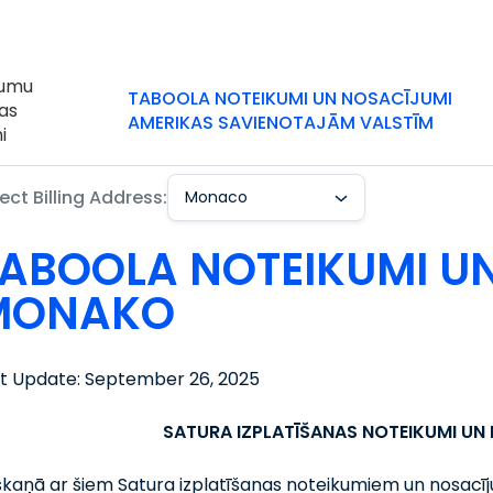
jumu
TABOOLA NOTEIKUMI UN NOSACĪJUMI
as
AMERIKAS SAVIENOTAJĀM VALSTĪM
i
ect Billing Address:
Monaco
ABOOLA NOTEIKUMI U
MONAKO
st Update: September 26, 2025
SATURA IZPLATĪŠANAS NOTEIKUMI UN
kaņā ar šiem Satura izplatīšanas noteikumiem un nosacīj