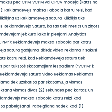
samaksu pēc CPM, vCPM vai CPCV modeļa (katrs no
”): Reklāmdevējs maksā Taboola katru reizi, kad
šķina uz Reklāmdevēja satura. Klikšķis tiks
 uz Reklāmdevēja Satura, kā tas tiek mērīts un ziņots
āmdevējam jebkurā laikā ir pieejami Analytics
(“CPM”): Reklāmdevējs maksā Taboola par katru
a satura gadījumā, tiklīdz video reklāma ir sākusi
tīts katru reizi, kad Reklāmdevēja saturs tiek
sas par tūkstoš skatāmajiem iespaidiem (“vCPM”):
 Reklāmdevēja satura video Reklāmas Reklāmas
āma tiek uzskatīta par skatāmu, ja vismaz
ekrāna vismaz divas (2) sekundes pēc kārtas; un
klāmdevējs maksā Taboola katru reizi, kad
tā pabeigšanai. Pabeigšana notiek, kad: (1)