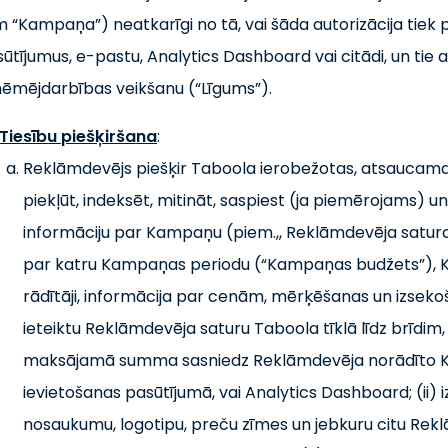
 “Kampaņa”) neatkarīgi no tā, vai šāda autorizācija tiek 
ūtījumus, e-pastu, Analytics Dashboard vai citādi, un tie 
ēmējdarbības veikšanu (“Līgums”).
Tiesību piešķiršana
:
Reklāmdevējs piešķir Taboola ierobežotas, atsaucamas,
piekļūt, indeksēt, mitināt, saspiest (ja piemērojams) 
informāciju par Kampaņu (piem.,, Reklāmdevēja satur
par katru Kampaņas periodu (“Kampaņas budžets”),
rādītāji, informācija par cenām, mērķēšanas un izseko
ieteiktu Reklāmdevēja saturu Taboola tīklā līdz brīdi
maksājamā summa sasniedz Reklāmdevēja norādīto Ka
ievietošanas pasūtījumā, vai Analytics Dashboard; (ii
nosaukumu, logotipu, preču zīmes un jebkuru citu Rekl