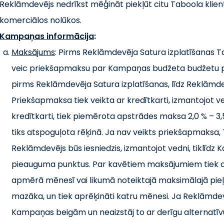
Reklāmdevējs nedrīkst mēģināt piekļūt citu Taboola klien
komerciālos nolūkos.
Kampaņas informācija
:
Maksājums
: Pirms Reklāmdevēja Satura izplatīšanas Ta
veic priekšapmaksu par Kampaņas budžeta budžetu 
pirms Reklāmdevēja Satura izplatīšanas, līdz Reklāmdevē
Priekšapmaksa tiek veikta ar kredītkarti, izmantojot v
kredītkarti, tiek piemērota apstrādes maksa 2,0 % – 3,
tiks atspoguļota rēķinā. Ja nav veikts priekšapmaksa,
Reklāmdevējs būs iesniedzis, izmantojot vedni, tiklīd
pieauguma punktus. Par kavētiem maksājumiem tiek ap
apmērā mēnesī vai likumā noteiktajā maksimālajā pie
mazāka, un tiek aprēķināti katru mēnesi. Ja Reklāmdev
Kampaņas beigām un neaizstāj to ar derīgu alternatīv