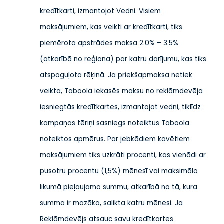
kredītkarti, izmantojot Vedni. Visiem
maksājumiem, kas veikti ar kredītkarti, tiks
piemērota apstrādes maksa 2.0% – 3.5%
(atkarībā no reģiona) par katru darījumu, kas tiks
atspoguļota rēķinā. Ja priekšapmaksa netiek
veikta, Taboola iekasēs maksu no reklāmdevēja
iesniegtās kredītkartes, izmantojot vedni, tiklīdz
kampaņas tēriņi sasniegs noteiktus Taboola
noteiktos apmērus. Par jebkādiem kavētiem
maksājumiem tiks uzkrāti procenti, kas vienādi ar
pusotru procentu (1,5%) mēnesī vai maksimālo
likumā pieļaujamo summu, atkarībā no tā, kura
summa ir mazāka, salikta katru mēnesi. Ja
Reklāmdevējs atsauc savu kredītkartes