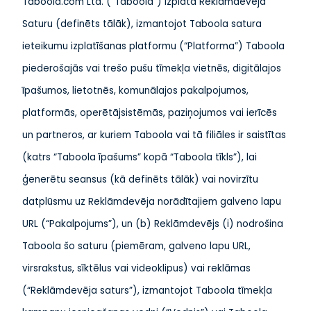
Taboola.com Ltd. (“Taboola”) izplata Reklāmdevēja
Saturu (definēts tālāk), izmantojot Taboola satura
ieteikumu izplatīšanas platformu (“Platforma”) Taboola
piederošajās vai trešo pušu tīmekļa vietnēs, digitālajos
īpašumos, lietotnēs, komunālajos pakalpojumos,
platformās, operētājsistēmās, paziņojumos vai ierīcēs
un partneros, ar kuriem Taboola vai tā filiāles ir saistītas
(katrs “Taboola īpašums” kopā “Taboola tīkls”), lai
ģenerētu seansus (kā definēts tālāk) vai novirzītu
datplūsmu uz Reklāmdevēja norādītajiem galveno lapu
URL (“Pakalpojums”), un (b) Reklāmdevējs (i) nodrošina
Taboola šo saturu (piemēram, galveno lapu URL,
virsrakstus, sīktēlus vai videoklipus) vai reklāmas
(“Reklāmdevēja saturs”), izmantojot Taboola tīmekļa