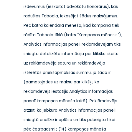
izdevumus (ieskaitot advokātu honorārus), kas
radušies Taboola, iekasējot šādus maksājumus.
Pēc katra kalendārā mēneša, kad kampaņa tiek
rādīta Taboola tīklā (katrs “Kampaņas mēnesis”),
Analytics informācijas panelī reklāmdevējam tiks
sniegta detalizēta informācija par klikšķu skaitu
uz reklāmdevēja satura un reklāmdevēja
iztērētās priekšapmaksas summu, ja tāda ir
(pamatojoties uz maksu par klikšķi, ko
reklāmdevējs iestatījis Analytics informācijas
panelī kampaņas mēneša laikā). Reklāmdevējs
atzīst, ka jebkura Analytics informācijas panelī
sniegtā analīze ir aplēse un tiks pabeigta tikai
pēc četrpadsmit (14) kampaņas mēneša