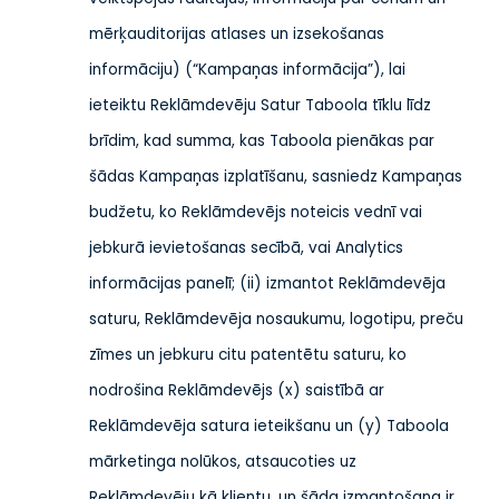
mērķauditorijas atlases un izsekošanas
informāciju) (“Kampaņas informācija”), lai
ieteiktu Reklāmdevēju Satur Taboola tīklu līdz
brīdim, kad summa, kas Taboola pienākas par
šādas Kampaņas izplatīšanu, sasniedz Kampaņas
budžetu, ko Reklāmdevējs noteicis vednī vai
jebkurā ievietošanas secībā, vai Analytics
informācijas panelī; (ii) izmantot Reklāmdevēja
saturu, Reklāmdevēja nosaukumu, logotipu, preču
zīmes un jebkuru citu patentētu saturu, ko
nodrošina Reklāmdevējs (x) saistībā ar
Reklāmdevēja satura ieteikšanu un (y) Taboola
mārketinga nolūkos, atsaucoties uz
Reklāmdevēju kā klientu, un šāda izmantošana ir