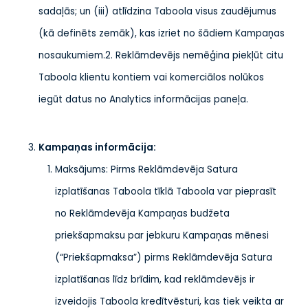
sadaļās; un (iii) atlīdzina Taboola visus zaudējumus
(kā definēts zemāk), kas izriet no šādiem Kampaņas
nosaukumiem.2. Reklāmdevējs nemēģina piekļūt citu
Taboola klientu kontiem vai komerciālos nolūkos
iegūt datus no Analytics informācijas paneļa.
Kampaņas informācija
:
Maksājums: Pirms Reklāmdevēja Satura
izplatīšanas Taboola tīklā Taboola var pieprasīt
no Reklāmdevēja Kampaņas budžeta
priekšapmaksu par jebkuru Kampaņas mēnesi
(“Priekšapmaksa”) pirms Reklāmdevēja Satura
izplatīšanas līdz brīdim, kad reklāmdevējs ir
izveidojis Taboola kredītvēsturi, kas tiek veikta ar