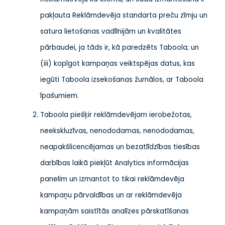
pakļauta Reklāmdevēja standarta preču zīmju un
satura lietošanas vadlīnijām un kvalitātes
pārbaudei, ja tāds ir, kā paredzēts Taboola; un
(iii) kopīgot kampaņas veiktspējas datus, kas
iegūti Taboola izsekošanas žurnālos, ar Taboola
īpašumiem.
Taboola piešķir reklāmdevējam ierobežotas,
neekskluzīvas, nenododamas, nenododamas,
neapakšlicencējamas un bezatlīdzības tiesības
darbības laikā piekļūt Analytics informācijas
panelim un izmantot to tikai reklāmdevēja
kampaņu pārvaldības un ar reklāmdevēja
kampaņām saistītās analīzes pārskatīšanas