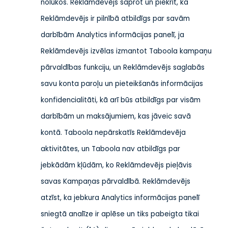
nolūkos. Reklāmdevējs saprot un piekrīt, ka
Reklāmdevējs ir pilnībā atbildīgs par savām
darbībām Analytics informācijas panelī, ja
Reklāmdevējs izvēlas izmantot Taboola kampaņu
pārvaldības funkciju, un Reklāmdevējs saglabās
savu konta paroļu un pieteikšanās informācijas
konfidencialitāti, kā arī būs atbildīgs par visām
darbībām un maksājumiem, kas jāveic savā
kontā. Taboola nepārskatīs Reklāmdevēja
aktivitātes, un Taboola nav atbildīgs par
jebkādām kļūdām, ko Reklāmdevējs pieļāvis
savas Kampaņas pārvaldībā. Reklāmdevējs
atzīst, ka jebkura Analytics informācijas panelī
sniegtā analīze ir aplēse un tiks pabeigta tikai