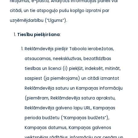
rīkojumus, e-pastā, Analytics informācijas panelī vai
citādi, un tie atspoguļo pušu kopīgo izpratni par
uzņēmējdarbību (“Līgums”).
Tiesību piešķiršana
:
Reklāmdevējs piešķir Taboola ierobežotas,
atsaucamas, neekskluzīvas, bezatlīdzības
tiesības un licenci (i) piekļūt, indeksēt, mitināt,
saspiest (ja piemērojams) un citādi izmantot
Reklāmdevēja saturu un Kampaņas informāciju
(piemēram, Reklāmdevēja satura aprakstu,
Reklāmdevēja galveno lapu URL, Kampaņas
perioda budžetu (“Kampaņas budžets”),
Kampaņas datumus, Kampaņas galvenos
veiktspējas rādītājus, informāciju par cenām un