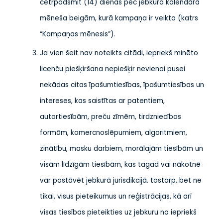
četrpadsmit (14) dienas pēc jebkura kalendārā
mēneša beigām, kurā kampaņa ir veikta (katrs
“Kampaņas mēnesis”).
Ja vien šeit nav noteikts citādi, iepriekš minēto
licenču piešķiršana nepiešķir nevienai pusei
nekādas citas īpašumtiesības, īpašumtiesības un
intereses, kas saistītas ar patentiem,
autortiesībām, preču zīmēm, tirdzniecības
formām, komercnoslēpumiem, algoritmiem,
zinātību, masku darbiem, morālajām tiesībām un
visām līdzīgām tiesībām, kas tagad vai nākotnē
var pastāvēt jebkurā jurisdikcijā. tostarp, bet ne
tikai, visus pieteikumus un reģistrācijas, kā arī
visas tiesības pieteikties uz jebkuru no iepriekš