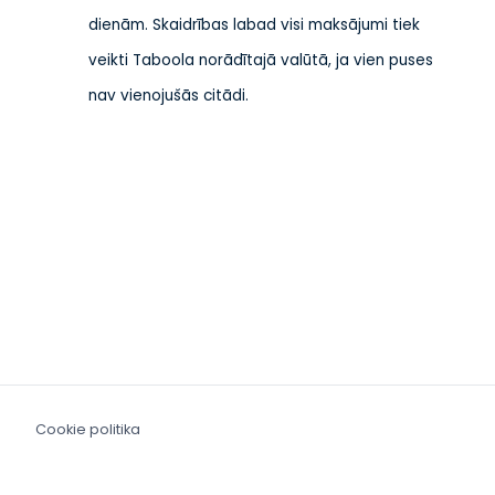
dienām. Skaidrības labad visi maksājumi tiek
veikti Taboola norādītajā valūtā, ja vien puses
nav vienojušās citādi.
Cookie politika
Mūsdienu verdzības likuma paziņojums