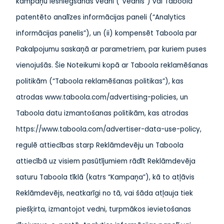
kampaņu iesniegšanas vedni (“Vednis”) vai Taboola
patentēto analīzes informācijas paneli (“Analytics
informācijas panelis”), un (ii) kompensēt Taboola par
Pakalpojumu saskaņā ar parametriem, par kuriem puses
vienojušās. Šie Noteikumi kopā ar Taboola reklamēšanas
politikām (“Taboola reklamēšanas politikas”), kas
atrodas www.taboola.com/advertising-policies, un
Taboola datu izmantošanas politikām, kas atrodas
https://www.taboola.com/advertiser-data-use-policy,
regulē attiecības starp Reklāmdevēju un Taboola
attiecībā uz visiem pasūtījumiem rādīt Reklāmdevēja
saturu Taboola tīklā (katrs “Kampaņa”), kā to atļāvis
Reklāmdevējs, neatkarīgi no tā, vai šāda atļauja tiek
piešķirta, izmantojot vedni, turpmākos ievietošanas