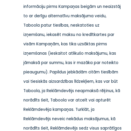
informāciju pirms Kampaņas beigām un neaizstāj
to ar derīgu alternatīvu maksājuma veidu,
Taboola patur tiesības, neskatoties uz
izņemšanu, iekasēt maksu no kredītkartes par
visām Kampaņām, kas tika uzsāktas pirms
izņemšanas (ieskaitot atlikušo maksājumu, kas
jāmaksā par summu, kas ir mazāka par noteikto
pieaugumu). Papildus jebkādām citām tiesībām
vai tiesiskās aizsardzības līdzekļiem, kas var būt
Taboola, ja Reklāmdevējs neapmaksā rēķinus, kā
norādīts šeit, Taboola var atcelt vai apturēt
Reklāmdevēja kampaņas. Turklāt, ja
Reklāmdevējs neveic nekādus maksājumus, kā
norādīts šeit, Reklāmdevējs sedz visus saprātīgos