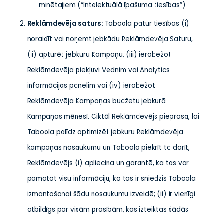
minētajiem (“Intelektuālā īpašuma tiesības”).
Reklāmdevēja saturs
:
Taboola patur tiesības (i)
noraidīt vai noņemt jebkādu Reklāmdevēja Saturu,
(ii) apturēt jebkuru Kampaņu, (iii) ierobežot
Reklāmdevēja piekļuvi Vednim vai Analytics
informācijas panelim vai (iv) ierobežot
Reklāmdevēja Kampaņas budžetu jebkurā
Kampaņas mēnesī. Ciktāl Reklāmdevējs pieprasa, lai
Taboola palīdz optimizēt jebkuru Reklāmdevēja
kampaņas nosaukumu un Taboola piekrīt to darīt,
Reklāmdevējs (i) apliecina un garantē, ka tas var
pamatot visu informāciju, ko tas ir sniedzis Taboola
izmantošanai šādu nosaukumu izveidē; (ii) ir vienīgi
atbildīgs par visām prasībām, kas izteiktas šādās