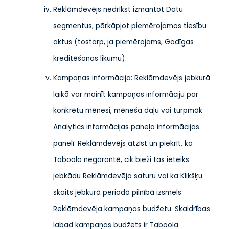
Reklāmdevējs nedrīkst izmantot Datu
segmentus, pārkāpjot piemērojamos tiesību
aktus (tostarp, ja piemērojams, Godīgas
kreditēšanas likumu).
Kampaņas informācija
: Reklāmdevējs jebkurā
laikā var mainīt kampaņas informāciju par
konkrētu mēnesi, mēneša daļu vai turpmāk
Analytics informācijas paneļa informācijas
panelī. Reklāmdevējs atzīst un piekrīt, ka
Taboola negarantē, cik bieži tas ieteiks
jebkādu Reklāmdevēja saturu vai ka Klikšķu
skaits jebkurā periodā pilnībā izsmels
Reklāmdevēja kampaņas budžetu. Skaidrības
labad kampaņas budžets ir Taboola