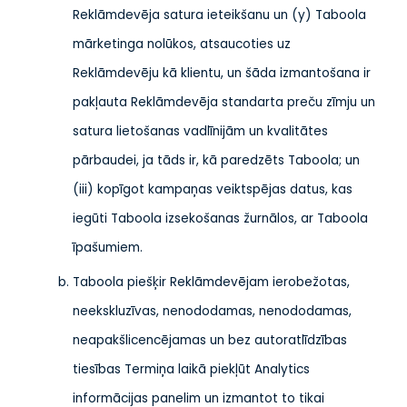
Reklāmdevēja satura ieteikšanu un (y) Taboola
mārketinga nolūkos, atsaucoties uz
Reklāmdevēju kā klientu, un šāda izmantošana ir
pakļauta Reklāmdevēja standarta preču zīmju un
satura lietošanas vadlīnijām un kvalitātes
pārbaudei, ja tāds ir, kā paredzēts Taboola; un
(iii) kopīgot kampaņas veiktspējas datus, kas
iegūti Taboola izsekošanas žurnālos, ar Taboola
īpašumiem.
Taboola piešķir Reklāmdevējam ierobežotas,
neekskluzīvas, nenododamas, nenododamas,
neapakšlicencējamas un bez autoratlīdzības
tiesības Termiņa laikā piekļūt Analytics
informācijas panelim un izmantot to tikai