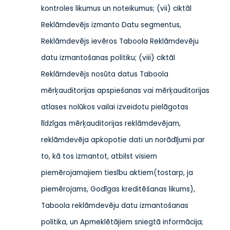
kontroles likumus un noteikumus
; (vii) ciktāl
Reklāmdevējs izmanto Datu segmentus,
Reklāmdevējs ievēros Taboola Reklāmdevēju
datu izmantošanas politiku; (viii) ciktāl
Reklāmdevējs nosūta datus Taboola
mērķauditorijas apspiešanas vai mērķauditorijas
atlases nolūkos vai
lai izveidotu pielāgotas
līdzīgas mērķauditorijas reklāmdevējam,
reklāmdevēja apkopotie dati un norādījumi par
to, kā tos izmantot, atbilst visiem
piemērojamajiem tiesību aktiem
(tostarp, ja
piemērojams, Godīgas kreditēšanas likums),
Taboola reklāmdevēju datu izmantošanas
politika,
un Apmeklētājiem sniegtā informācija;