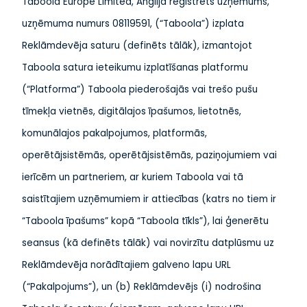
Taboola Europe Limited, Anglijā reģistrēts uzņēmums,
uzņēmuma numurs 08119591, (“Taboola”) izplata
Reklāmdevēja saturu (definēts tālāk), izmantojot
Taboola satura ieteikumu izplatīšanas platformu
(“Platforma”) Taboola piederošajās vai trešo pušu
tīmekļa vietnēs, digitālajos īpašumos, lietotnēs,
komunālajos pakalpojumos, platformās,
operētājsistēmās, operētājsistēmās, paziņojumiem vai
ierīcēm un partneriem, ar kuriem Taboola vai tā
saistītajiem uzņēmumiem ir attiecības (katrs no tiem ir
“Taboola īpašums” kopā “Taboola tīkls”), lai ģenerētu
seansus (kā definēts tālāk) vai novirzītu datplūsmu uz
Reklāmdevēja norādītajiem galveno lapu URL
(“Pakalpojums”), un (b) Reklāmdevējs (i) nodrošina