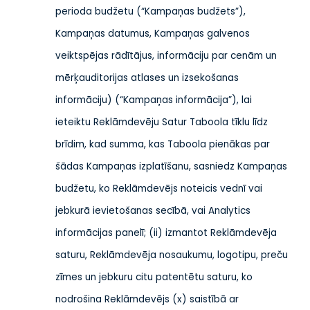
perioda budžetu (“Kampaņas budžets”),
Kampaņas datumus, Kampaņas galvenos
veiktspējas rādītājus, informāciju par cenām un
mērķauditorijas atlases un izsekošanas
informāciju) (“Kampaņas informācija”), lai
ieteiktu Reklāmdevēju Satur Taboola tīklu līdz
brīdim, kad summa, kas Taboola pienākas par
šādas Kampaņas izplatīšanu, sasniedz Kampaņas
budžetu, ko Reklāmdevējs noteicis vednī vai
jebkurā ievietošanas secībā, vai Analytics
informācijas panelī; (ii) izmantot Reklāmdevēja
saturu, Reklāmdevēja nosaukumu, logotipu, preču
zīmes un jebkuru citu patentētu saturu, ko
nodrošina Reklāmdevējs (x) saistībā ar