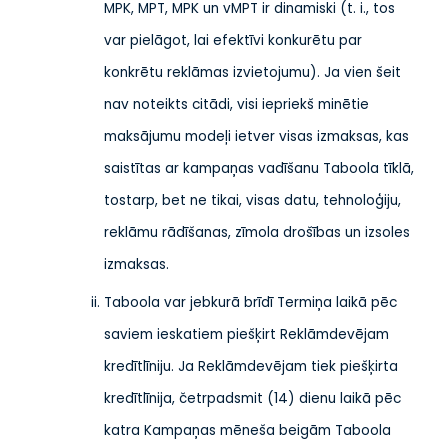
MPK, MPT, MPK un vMPT ir dinamiski (t. i., tos
var pielāgot, lai efektīvi konkurētu par
konkrētu reklāmas izvietojumu). Ja vien šeit
nav noteikts citādi, visi iepriekš minētie
maksājumu modeļi ietver visas izmaksas, kas
saistītas ar kampaņas vadīšanu Taboola tīklā,
tostarp, bet ne tikai, visas datu, tehnoloģiju,
reklāmu rādīšanas, zīmola drošības un izsoles
izmaksas.
Taboola var jebkurā brīdī Termiņa laikā pēc
saviem ieskatiem piešķirt Reklāmdevējam
kredītlīniju. Ja Reklāmdevējam tiek piešķirta
kredītlīnija, četrpadsmit (14) dienu laikā pēc
katra Kampaņas mēneša beigām Taboola