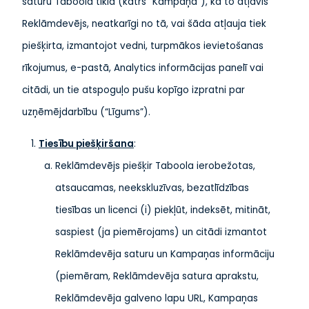
saturu Taboola tīklā (katrs “Kampaņa”), kā to atļāvis
Reklāmdevējs, neatkarīgi no tā, vai šāda atļauja tiek
piešķirta, izmantojot vedni, turpmākos ievietošanas
rīkojumus, e-pastā, Analytics informācijas panelī vai
citādi, un tie atspoguļo pušu kopīgo izpratni par
uzņēmējdarbību (“Līgums”).
Tiesību piešķiršana
:
Reklāmdevējs piešķir Taboola ierobežotas,
atsaucamas, neekskluzīvas, bezatlīdzības
tiesības un licenci (i) piekļūt, indeksēt, mitināt,
saspiest (ja piemērojams) un citādi izmantot
Reklāmdevēja saturu un Kampaņas informāciju
(piemēram, Reklāmdevēja satura aprakstu,
Reklāmdevēja galveno lapu URL, Kampaņas