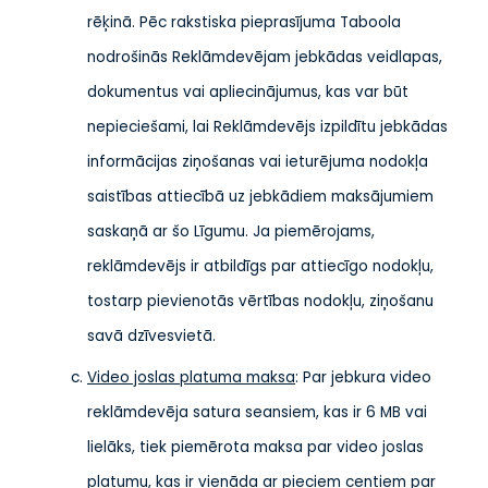
rēķinā. Pēc rakstiska pieprasījuma Taboola
nodrošinās Reklāmdevējam jebkādas veidlapas,
dokumentus vai apliecinājumus, kas var būt
nepieciešami, lai Reklāmdevējs izpildītu jebkādas
informācijas ziņošanas vai ieturējuma nodokļa
saistības attiecībā uz jebkādiem maksājumiem
saskaņā ar šo Līgumu. Ja piemērojams,
reklāmdevējs ir atbildīgs par attiecīgo nodokļu,
tostarp pievienotās vērtības nodokļu, ziņošanu
savā dzīvesvietā.
Video joslas platuma maksa
: Par jebkura video
reklāmdevēja satura seansiem, kas ir 6 MB vai
lielāks, tiek piemērota maksa par video joslas
platumu, kas ir vienāda ar pieciem centiem par