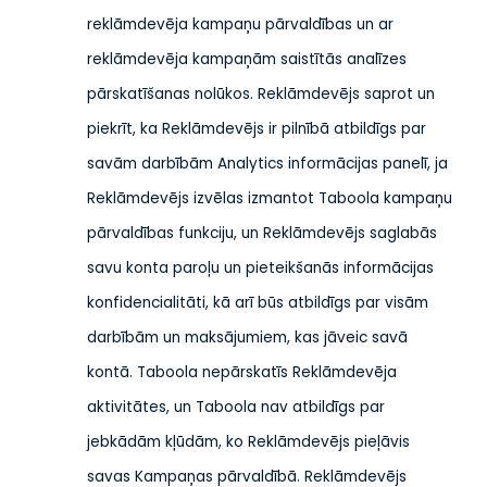
reklāmdevēja kampaņu pārvaldības un ar
reklāmdevēja kampaņām saistītās analīzes
pārskatīšanas nolūkos. Reklāmdevējs saprot un
piekrīt, ka Reklāmdevējs ir pilnībā atbildīgs par
savām darbībām Analytics informācijas panelī, ja
Reklāmdevējs izvēlas izmantot Taboola kampaņu
pārvaldības funkciju, un Reklāmdevējs saglabās
savu konta paroļu un pieteikšanās informācijas
konfidencialitāti, kā arī būs atbildīgs par visām
darbībām un maksājumiem, kas jāveic savā
kontā. Taboola nepārskatīs Reklāmdevēja
aktivitātes, un Taboola nav atbildīgs par
jebkādām kļūdām, ko Reklāmdevējs pieļāvis
savas Kampaņas pārvaldībā. Reklāmdevējs