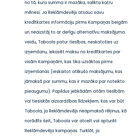
no tā, kura summa ir mazāka, salikta katru
mēnesi. Ja Reklāmdevējs atsauc savu
kredītkartes informāciju pirms Kampaņas beigām
un neaizstāj to ar derīgu alternatīvu maksājuma
veidu, Taboola patur tiesības, neskatoties uz
izņemšanu, iekasēt maksu no kredītkartes par
visām Kampaņām, kas tika uzsāktas pirms
izņemšanas (ieskaitot atlikušo maksājumu, kas
jāmaksā par summu, kas ir mazāka par noteikto
pieaugumu). Papildus jebkādām citām tiesībām
vai tiesiskās aizsardzības līdzekļiem, kas var būt
Taboola, ja Reklāmdevējs neapmaksā rēķinus, kā
norādīts šeit, Taboola var atcelt vai apturēt
Reklāmdevēja kampaņas. Turklāt, ja