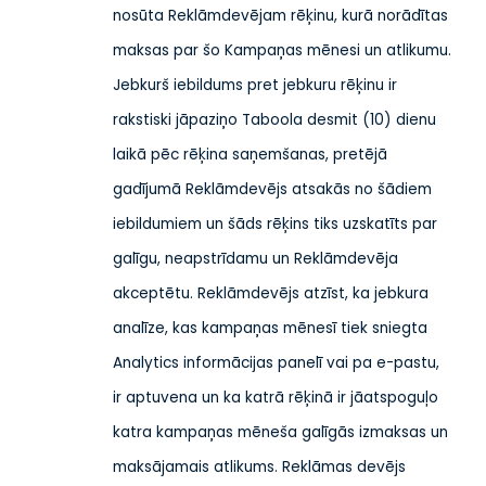
nosūta Reklāmdevējam rēķinu, kurā norādītas
maksas par šo Kampaņas mēnesi un atlikumu.
Jebkurš iebildums pret jebkuru rēķinu ir
rakstiski jāpaziņo Taboola desmit (10) dienu
laikā pēc rēķina saņemšanas, pretējā
gadījumā Reklāmdevējs atsakās no šādiem
iebildumiem un šāds rēķins tiks uzskatīts par
galīgu, neapstrīdamu un Reklāmdevēja
akceptētu. Reklāmdevējs atzīst, ka jebkura
analīze, kas kampaņas mēnesī tiek sniegta
Analytics informācijas panelī vai pa e-pastu,
ir aptuvena un ka katrā rēķinā ir jāatspoguļo
katra kampaņas mēneša galīgās izmaksas un
maksājamais atlikums. Reklāmas devējs