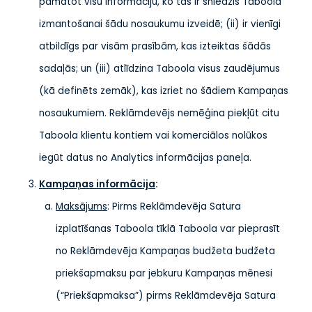
pamatot visu informāciju, ko tas ir sniedzis Taboola
izmantošanai šādu nosaukumu izveidē; (ii) ir vienīgi
atbildīgs par visām prasībām, kas izteiktas šādās
sadaļās; un (iii) atlīdzina Taboola visus zaudējumus
(kā definēts zemāk), kas izriet no šādiem Kampaņas
nosaukumiem. Reklāmdevējs nemēģina piekļūt citu
Taboola klientu kontiem vai komerciālos nolūkos
iegūt datus no Analytics informācijas paneļa.
Kampaņas informācija
:
Maksājums
: Pirms Reklāmdevēja Satura
izplatīšanas Taboola tīklā Taboola var pieprasīt
no Reklāmdevēja Kampaņas budžeta budžeta
priekšapmaksu par jebkuru Kampaņas mēnesi
(“Priekšapmaksa”) pirms Reklāmdevēja Satura