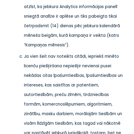
atzīst, ka jebkura Analytics informācijas panelī
sniegtā analīze ir aplēse un tiks pabeigta tikai
četrpadsmit (14) dienas pēc jebkura kalendārā
mēneša beigām, kurā kampaņa ir veikta (katrs
“Kampaņas mēnesis”).
Ja vien šeit nav noteikts citādi, iepriekš minēto
licenču piešķiršana nepiešķir nevienai pusei
nekādas citas īpašumtiesības, īpašumtiesības un
intereses, kas saistītas ar patentiem,
autortiesībām, preču zīmēm, tirdzniecības
formām, komercnoslēpumiem, algoritmiem,
zinātību, masku darbiem, morālajām tiesībām un
visām līdzīgām tiesībām, kas tagad vai nākotnē
var pastāvēt jebkurā jurisdikcijā. tostarp, bet ne