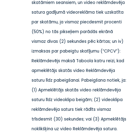
skatāmiem seansiem, un video reklāmdevēja
satura gadījumā videoreklāma tiek uzskatīta
par skatāmu, ja vismaz piecdesmit procenti
(50%) no tās pikseļiem parādās ekrānā
vismaz divas (2) sekundes pēc kārtas; un iv)
izmaksas par pabeigtu skatījumu (“CPCV”):
Reklāmdevējs maksā Taboola katru reizi, kad
apmeklētājs skatās video Reklāmdevēja
saturu līdz pabeigšanai. Pabeigšana notiek, ja:
(1) Apmeklētājs skatās video reklāmdevēja
saturu līdz videoklipa beigām; (2) videoklipa
reklāmdevēja saturs tiek rādīts vismaz
trīsdesmit (30) sekundes; vai (3) Apmeklētājs
noklikšķina uz video Reklāmdevēja satura.