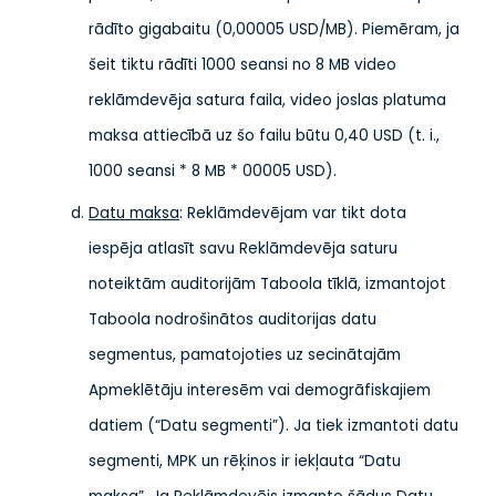
rādīto gigabaitu (0,00005 USD/MB). Piemēram, ja
šeit tiktu rādīti 1000 seansi no 8 MB video
reklāmdevēja satura faila, video joslas platuma
maksa attiecībā uz šo failu būtu 0,40 USD (t. i.,
1000 seansi * 8 MB * 00005 USD).
Datu maksa
: Reklāmdevējam var tikt dota
iespēja atlasīt savu Reklāmdevēja saturu
noteiktām auditorijām Taboola tīklā, izmantojot
Taboola nodrošinātos auditorijas datu
segmentus, pamatojoties uz secinātajām
Apmeklētāju interesēm vai demogrāfiskajiem
datiem (“Datu segmenti”). Ja tiek izmantoti datu
segmenti, MPK un rēķinos ir iekļauta “Datu