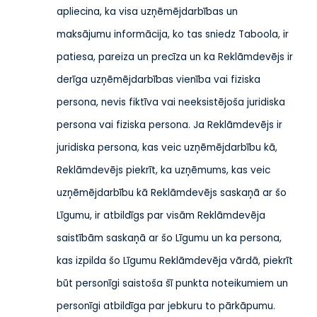
apliecina, ka visa uzņēmējdarbības un
maksājumu informācija, ko tas sniedz Taboola, ir
patiesa, pareiza un precīza un ka Reklāmdevējs ir
derīga uzņēmējdarbības vienība vai fiziska
persona, nevis fiktīva vai neeksistējoša juridiska
persona vai fiziska persona. Ja Reklāmdevējs ir
juridiska persona, kas veic uzņēmējdarbību kā,
Reklāmdevējs piekrīt, ka uzņēmums, kas veic
uzņēmējdarbību kā Reklāmdevējs saskaņā ar šo
Līgumu, ir atbildīgs par visām Reklāmdevēja
saistībām saskaņā ar šo Līgumu un ka persona,
kas izpilda šo Līgumu Reklāmdevēja vārdā, piekrīt
būt personīgi saistoša šī punkta noteikumiem un
personīgi atbildīga par jebkuru to pārkāpumu.