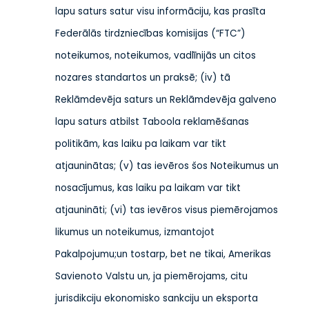
lapu saturs satur visu informāciju, kas prasīta
Federālās tirdzniecības komisijas (“FTC”)
noteikumos, noteikumos, vadlīnijās un citos
nozares standartos un praksē; (iv) tā
Reklāmdevēja saturs un Reklāmdevēja galveno
lapu saturs atbilst Taboola reklamēšanas
politikām, kas laiku pa laikam var tikt
atjauninātas; (v) tas ievēros šos Noteikumus un
nosacījumus, kas laiku pa laikam var tikt
atjaunināti; (vi) tas ievēros visus piemērojamos
likumus un noteikumus, izmantojot
Pakalpojumu;
un tostarp, bet ne tikai, Amerikas
Savienoto Valstu un, ja piemērojams, citu
jurisdikciju ekonomisko sankciju un eksporta