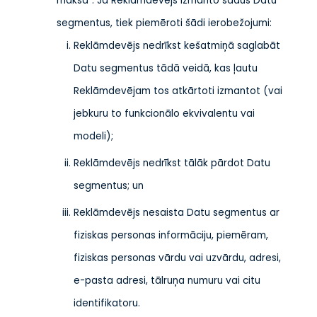
maksa”. Ja Reklāmdevējs izmanto šādus Datu
segmentus, tiek piemēroti šādi ierobežojumi:
Reklāmdevējs nedrīkst kešatmiņā saglabāt
Datu segmentus tādā veidā, kas ļautu
Reklāmdevējam tos atkārtoti izmantot (vai
jebkuru to funkcionālo ekvivalentu vai
modeli);
Reklāmdevējs nedrīkst tālāk pārdot Datu
segmentus; un
Reklāmdevējs nesaista Datu segmentus ar
fiziskas personas informāciju, piemēram,
fiziskas personas vārdu vai uzvārdu, adresi,
e-pasta adresi, tālruņa numuru vai citu
identifikatoru.