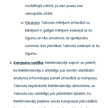
norādītajā valūtā, ja vien puses nav
vienojušās citādi.
Pārskata
: Taboola mērījumi attiecībā uz
klikšķiem ir galīgie mērījumi saskaņā ar šo
Līgumu un tiks izmantoti, lai aprēķinātu
summas, kas pienākas Taboola saskaņā ar šo
Līgumu.
Kampaņu vadība
: Reklāmdevējs saprot un piekrīt,
ka Reklāmdevējs ir atbildīgs par savām darbībām
Analytics informācijas panelī attiecībā uz Kampaņu.
Taboola nepārskatīs Reklāmdevēja aktivitātes, un
Taboola nav atbildīgs par jebkādām kļūdām, ko
Reklāmdevējs pieļāvis savas Kampaņas pārvaldībā.