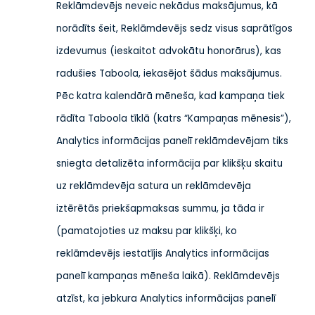
Reklāmdevējs neveic nekādus maksājumus, kā
norādīts šeit, Reklāmdevējs sedz visus saprātīgos
izdevumus (ieskaitot advokātu honorārus), kas
radušies Taboola, iekasējot šādus maksājumus.
Pēc katra kalendārā mēneša, kad kampaņa tiek
rādīta Taboola tīklā (katrs “Kampaņas mēnesis”),
Analytics informācijas panelī reklāmdevējam tiks
sniegta detalizēta informācija par klikšķu skaitu
uz reklāmdevēja satura un reklāmdevēja
iztērētās priekšapmaksas summu, ja tāda ir
(pamatojoties uz maksu par klikšķi, ko
reklāmdevējs iestatījis Analytics informācijas
panelī kampaņas mēneša laikā). Reklāmdevējs
atzīst, ka jebkura Analytics informācijas panelī