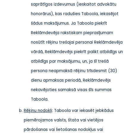
saprātīgos izdevumus (ieskaitot advokātu
honorārus), kas radušies Taboola, iekasējot
šādus maksājumus. Ja Taboola piekrīt
Reklāmdevēja rakstiskam pieprasījumam
nosūtīt rēķinu trešajai personai Reklāmdevēja
vārdā, Reklāmdevējs piekrīt palikt atbildīgs un
atbildīgs par maksājumu, un, ja šī trešā
persona neapmaksā rēķinu trīsdesmit (30)
dienu apmaksas periodā, Reklāmdevējs
nekavējoties samaksā visas šīs summas
Taboola.
Rēķinu nodokļi
: Taboola var iekasēt jebkādus
piemērojamos valsts, štata vai vietējos
pārdošanas vai lietošanas nodokļus vai