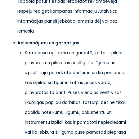
Taboola patur tiesības ierobežot reklāmdevēja
iespēju rediģēt kampaņas informāciju Analytics
informācijas panelī jebkāda iemesla dēļ vai bez
iemesla.
Apliecinājumi un garantijas
:
Katra puse apliecina un garantē, ka tai ir pilnas
pilnvaras un pilnvaras noslēgt šo Līgumu un
izpildīt tajā paredzēto darījumu un ka personas,
kas izpilda šo Līgumu katras puses vārdā, ir
pilnvarotas to darīt. Puses vienojas veikt visas
likumīgās papildu darbības, tostarp, bet ne tikai,
papildu noteikumu, līgumu, dokumentu un
instrumentu izpildi, kas ir pamatoti nepieciešami
vai kā jebkura šī līguma puse pamatoti pieprasa