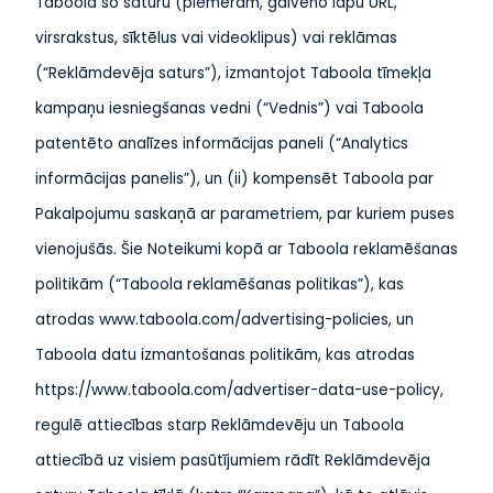
Taboola šo saturu (piemēram, galveno lapu URL,
virsrakstus, sīktēlus vai videoklipus) vai reklāmas
(“Reklāmdevēja saturs”), izmantojot Taboola tīmekļa
kampaņu iesniegšanas vedni (“Vednis”) vai Taboola
patentēto analīzes informācijas paneli (“Analytics
informācijas panelis”), un (ii) kompensēt Taboola par
Pakalpojumu saskaņā ar parametriem, par kuriem puses
vienojušās. Šie Noteikumi kopā ar Taboola reklamēšanas
politikām (“Taboola reklamēšanas politikas”), kas
atrodas www.taboola.com/advertising-policies, un
Taboola datu izmantošanas politikām, kas atrodas
https://www.taboola.com/advertiser-data-use-policy,
regulē attiecības starp Reklāmdevēju un Taboola
attiecībā uz visiem pasūtījumiem rādīt Reklāmdevēja