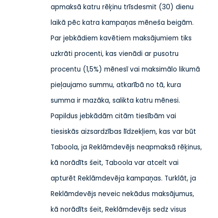
apmaksā katru rēķinu trīsdesmit (30) dienu
laikā pēc katra kampaņas mēneša beigām.
Par jebkādiem kavētiem maksājumiem tiks
uzkrāti procenti, kas vienādi ar pusotru
procentu (1,5%) mēnesī vai maksimālo likumā
pieļaujamo summu, atkarībā no tā, kura
summa ir mazāka, salikta katru mēnesi.
Papildus jebkādām citām tiesībām vai
tiesiskās aizsardzības līdzekļiem, kas var būt
Taboola, ja Reklāmdevējs neapmaksā rēķinus,
kā norādīts šeit, Taboola var atcelt vai
apturēt Reklāmdevēja kampaņas. Turklāt, ja
Reklāmdevējs neveic nekādus maksājumus,
kā norādīts šeit, Reklāmdevējs sedz visus