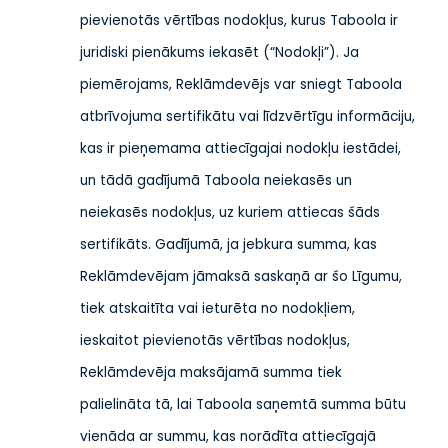
pievienotās vērtības nodokļus, kurus Taboola ir
juridiski pienākums iekasēt (“Nodokļi”). Ja
piemērojams, Reklāmdevējs var sniegt Taboola
atbrīvojuma sertifikātu vai līdzvērtīgu informāciju,
kas ir pieņemama attiecīgajai nodokļu iestādei,
un tādā gadījumā Taboola neiekasēs un
neiekasēs nodokļus, uz kuriem attiecas šāds
sertifikāts. Gadījumā, ja jebkura summa, kas
Reklāmdevējam jāmaksā saskaņā ar šo Līgumu,
tiek atskaitīta vai ieturēta no nodokļiem,
ieskaitot pievienotās vērtības nodokļus,
Reklāmdevēja maksājamā summa tiek
palielināta tā, lai Taboola saņemtā summa būtu
vienāda ar summu, kas norādīta attiecīgajā