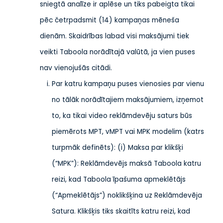
sniegtā analīze ir aplēse un tiks pabeigta tikai
pēc četrpadsmit (14) kampaņas mēneša
dienām. Skaidrības labad visi maksājumi tiek
veikti Taboola norādītajā valūtā, ja vien puses
nav vienojušās citādi.
Par katru kampaņu puses vienosies par vienu
no tālāk norādītajiem maksājumiem, izņemot
to, ka tikai video reklāmdevēju saturs būs
piemērots MPT, vMPT vai MPK modelim (katrs
turpmāk definēts): (i) Maksa par klikšķi
(“MPK”): Reklāmdevējs maksā Taboola katru
reizi, kad Taboola īpašuma apmeklētājs
(“Apmeklētājs”) noklikšķina uz Reklāmdevēja
Satura. Klikšķis tiks skaitīts katru reizi, kad