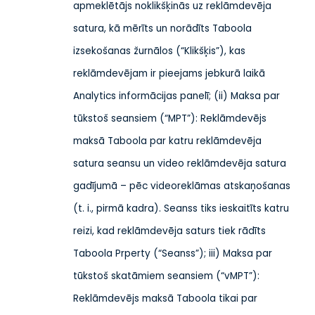
apmeklētājs noklikšķinās uz reklāmdevēja
satura, kā mērīts un norādīts Taboola
izsekošanas žurnālos (“Klikšķis”), kas
reklāmdevējam ir pieejams jebkurā laikā
Analytics informācijas panelī; (ii) Maksa par
tūkstoš seansiem (“MPT”): Reklāmdevējs
maksā Taboola par katru reklāmdevēja
satura seansu un video reklāmdevēja satura
gadījumā – pēc videoreklāmas atskaņošanas
(t. i., pirmā kadra). Seanss tiks ieskaitīts katru
reizi, kad reklāmdevēja saturs tiek rādīts
Taboola Prperty (“Seanss”); iii) Maksa par
tūkstoš skatāmiem seansiem (“vMPT”):
Reklāmdevējs maksā Taboola tikai par