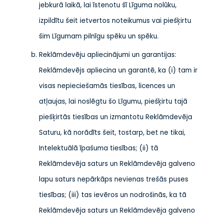
jebkurā laikā, lai īstenotu šī Līguma nolūku,
izpildītu šeit ietvertos noteikumus vai piešķirtu
šim Līgumam pilnīgu spēku un spēku.
Reklāmdevēju apliecinājumi un garantijas:
Reklāmdevējs apliecina un garantē, ka (i) tam ir
visas nepieciešamās tiesības, licences un
atļaujas, lai noslēgtu šo Līgumu, piešķirtu tajā
piešķirtās tiesības un izmantotu Reklāmdevēja
Saturu, kā norādīts šeit, tostarp, bet ne tikai,
Intelektuālā īpašuma tiesības; (ii) tā
Reklāmdevēja saturs un Reklāmdevēja galveno
lapu saturs nepārkāps nevienas trešās puses
tiesības; (iii) tas ievēros un nodrošinās, ka tā
Reklāmdevēja saturs un Reklāmdevēja galveno