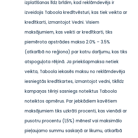
izplatīšanas līdz brīdim, kad reklāmdevējs ir
izveidojis Taboola kredītvēsturi, kas tiek veikta ar
kredītkarti, izmantojot Vedni. Visiem
maksājumiem, kas veikti ar kredītkarti, tiks
piemērota apstrādes maksa 2.0% – 3.5%
(atkarībā no reģiona) par katru darījumu, kas tiks
atspoguļota rēķinā. Ja priekšapmaksa netiek
veikta, Taboola iekasēs maksu no reklāmdevēja
iesniegtās kredītkartes, izmantojot vedni, tiklīdz
kampaņas tēriņi sasniegs noteiktus Taboola
noteiktos apmērus. Par jebkādiem kavētiem
maksājumiem tiks uzkrāti procenti, kas vienādi ar
pusotru procentu (1,5%) mēnesī vai maksimālo
pieļaujamo summu saskaņā ar likumu, atkarībā